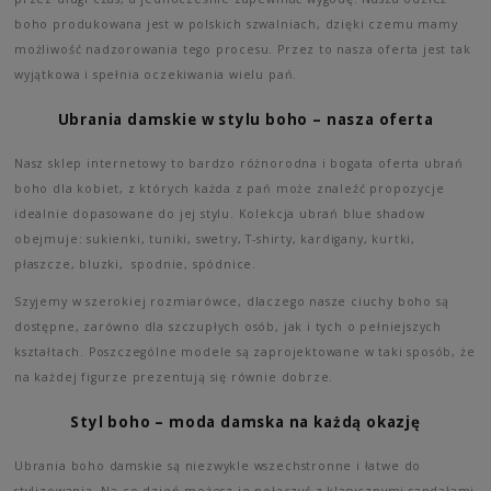
boho produkowana jest w polskich szwalniach, dzięki czemu mamy
możliwość nadzorowania tego procesu. Przez to nasza oferta jest tak
wyjątkowa i spełnia oczekiwania wielu pań.
Ubrania damskie w stylu boho – nasza oferta
Nasz sklep internetowy to bardzo różnorodna i bogata oferta ubrań
boho dla kobiet, z których każda z pań może znaleźć propozycje
idealnie dopasowane do jej stylu. Kolekcja ubrań blue shadow
obejmuje: sukienki, tuniki, swetry, T-shirty, kardigany, kurtki,
płaszcze, bluzki, spodnie, spódnice.
Szyjemy w szerokiej rozmiarówce, dlaczego nasze ciuchy boho są
dostępne, zarówno dla szczupłych osób, jak i tych o pełniejszych
kształtach. Poszczególne modele są zaprojektowane w taki sposób, że
na każdej figurze prezentują się równie dobrze.
Styl boho – moda damska na każdą okazję
Ubrania boho damskie są niezwykle wszechstronne i łatwe do
stylizowania. Na co dzień możesz je połączyć z klasycznymi sandałami