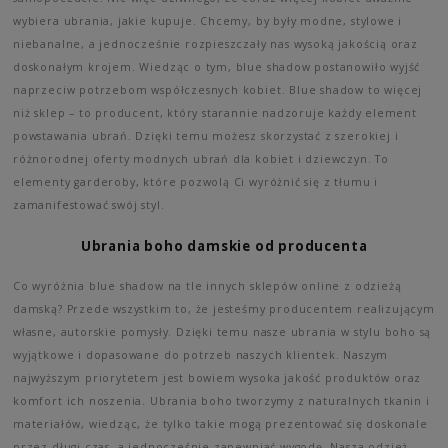
wybiera ubrania, jakie kupuje. Chcemy, by były modne, stylowe i
niebanalne, a jednocześnie rozpieszczały nas wysoką jakością oraz
doskonałym krojem. Wiedząc o tym, blue shadow postanowiło wyjść
naprzeciw potrzebom współczesnych kobiet. Blue shadow to więcej
niż sklep – to producent, który starannie nadzoruje każdy element
powstawania ubrań. Dzięki temu możesz skorzystać z szerokiej i
różnorodnej oferty modnych ubrań dla kobiet i dziewczyn. To
elementy garderoby, które pozwolą Ci wyróżnić się z tłumu i
zamanifestować swój styl.
Ubrania boho damskie od producenta
Co wyróżnia blue shadow na tle innych sklepów online z odzieżą
damską? Przede wszystkim to, że jesteśmy producentem realizującym
własne, autorskie pomysły. Dzięki temu nasze ubrania w stylu boho są
wyjątkowe i dopasowane do potrzeb naszych klientek. Naszym
najwyższym priorytetem jest bowiem wysoka jakość produktów oraz
komfort ich noszenia. Ubrania boho tworzymy z naturalnych tkanin i
materiałów, wiedząc, że tylko takie mogą prezentować się doskonale
przez długi czas, a jednocześnie zapewniać wygodę. Nasza odzież