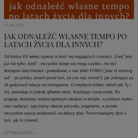
11-06-2026
JAK ODNALEŹĆ WŁASNE TEMPO PO
LATACH ŻYCIA DLA INNYCH?
Od końca XX wieku żyjemy w dość wymagających czasach. „Fast” jest
już nie tylko „food” - wszystko dzieje się mega szybko, ma być
dostępne natychmiast i powodować u nas efekt FOMO („fear of missing
out” - po polsku „strach przed tym, że coś nas ominie”), jak znikające po
24 godzinach relacje na Instagramie. U zwykłych kobiet, takich jak Ty i
my, powoduje to jednak głównie stres, frustrację i zmęczenie. Bo
pragnąc dorównać niedoścignionym ideałom w tempie, za którym trudno
nam nadążyć, spychamy własne potrzeby, pragnienia, a przede
wszystkim naszą osobowość na dalszy plan. Porozmawiajmy dziś o
tym, jak to zmienić.
CZYTAJ CAŁOŚĆ »