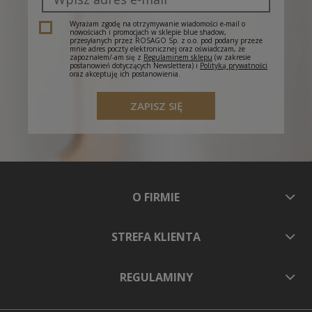
Wyrażam zgodę na otrzymywanie wiadomości e-mail o
nowościach i promocjach w sklepie blue shadow,
przesyłanych przez ROSAGO Sp. z o.o. pod podany przeze
mnie adres poczty elektronicznej oraz oświadczam, że
zapoznałem/-am się z
Regulaminem sklepu
(w zakresie
postanowień dotyczących Newslettera) i
Polityką prywatności
oraz akceptuję ich postanowienia.
ZAPISZ SIĘ
O FIRMIE
STREFA KLIENTA
REGULAMINY