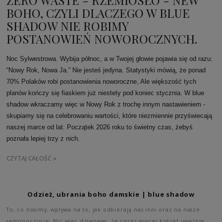
ZERO WASTE - RZEMIOSŁO - NEW
BOHO, CZYLI DLACZEGO W BLUE
SHADOW NIE ROBIMY
POSTANOWIEŃ NOWOROCZNYCH.
Noc Sylwestrowa. Wybija północ, a w Twojej głowie pojawia się od razu:
“Nowy Rok, Nowa Ja.” Nie jesteś jedyna. Statystyki mówią, że ponad
70% Polaków robi postanowienia noworoczne, Ale większość tych
planów kończy się fiaskiem już niestety pod koniec stycznia. W blue
shadow wkraczamy więc w Nowy Rok z trochę innym nastawieniem -
skupiamy się na celebrowaniu wartości, które niezmiennie przyświecają
naszej marce od lat. Początek 2026 roku to świetny czas, żebyś
poznała lepiej trzy z nich.
CZYTAJ CAŁOŚĆ »
Odzież, ubrania boho damskie | blue shadow
To, co nosimy, wpływa na to, jak odbierają nas inni oraz na nasze
samopoczucie. Nic więc dziwnego, że coraz więcej kobiet uważnie