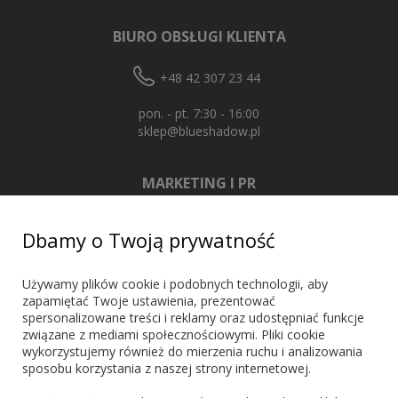
BIURO OBSŁUGI KLIENTA
+48 42 307 23 44
pon. - pt. 7:30 - 16:00
sklep@blueshadow.pl
MARKETING I PR
+48 603 721 635
Dbamy o Twoją prywatność
marketing@blueshadow.pl
Używamy plików cookie i podobnych technologii, aby
zapamiętać Twoje ustawienia, prezentować
spersonalizowane treści i reklamy oraz udostępniać funkcje
ZNAJDŹ NAS
związane z mediami społecznościowymi. Pliki cookie
wykorzystujemy również do mierzenia ruchu i analizowania
sposobu korzystania z naszej strony internetowej.