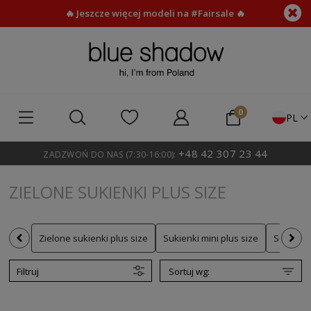
🔥 Jeszcze więcej modeli na #Fairsale 🔥
PL
+48 42 307 23 44
ZADZWOŃ DO NAS (7:30-16:00):
ZIELONE SUKIENKI PLUS SIZE
Zielone sukienki plus size
Sukienki mini plus size
Sukienki 
Filtruj