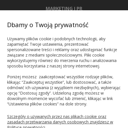
MARKETING I PR
+48 603 721 635
Dbamy o Twoją prywatność
marketing@blueshadow.pl
Używamy plików cookie i podobnych technologii, aby
zapamiętać Twoje ustawienia, prezentować
spersonalizowane treści i reklamy oraz udostępniać funkcje
ZNAJDŹ NAS
związane z mediami społecznościowymi. Pliki cookie
wykorzystujemy również do mierzenia ruchu i analizowania
sposobu korzystania z naszej strony internetowej.
Poniżej możesz zaakceptować wszystkie rodzaje plików,
klikając “Zaakceptuj wszystkie”, lub dostosować, a także
odmówić ich używania (z wyjątkiem niezbędnych), wybierając
PŁATNOŚCI
opcję “Dostosuj zgody”. Udzieloną zgodę możesz w
dowolnym momencie wycofać lub zmienić, klikając w link
“Ustawienia plików cookies” na dole strony.
Blik
PayPo
Visa
Mastercard
Szczegóły o używanych przez nas plikach cookie oraz
zasadach przetwarzania danych osobowych znajdziesz w
Polityce prywatności.