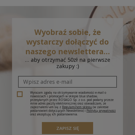
Wyobraź sobie, że
wystarczy dołączyć do
naszego newslettera…
… aby otrzymać 50zł na pierwsze
zakupy :)
Wyrażam zgodę na otrzymywanie wiadomości e-mail o
nowościach i promocjach w sklepie blue shadow,
przesyłanych przez ROSAGO Sp. z o.o. pod podany przeze
mnie adres poczty elektronicznej oraz oświadczam, że
zapoznałem/-am się z
Regulaminem sklepu
(w zakresie
postanowień dotyczących Newslettera) i
Polityką prywatności
oraz akceptuję ich postanowienia.
ZAPISZ SIĘ