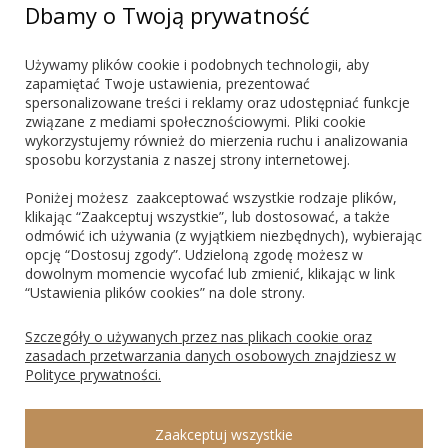
+48 603 721 635
Dbamy o Twoją prywatność
marketing@blueshadow.pl
Używamy plików cookie i podobnych technologii, aby
zapamiętać Twoje ustawienia, prezentować
spersonalizowane treści i reklamy oraz udostępniać funkcje
ZNAJDŹ NAS
związane z mediami społecznościowymi. Pliki cookie
wykorzystujemy również do mierzenia ruchu i analizowania
sposobu korzystania z naszej strony internetowej.
Poniżej możesz zaakceptować wszystkie rodzaje plików,
klikając “Zaakceptuj wszystkie”, lub dostosować, a także
odmówić ich używania (z wyjątkiem niezbędnych), wybierając
PŁATNOŚCI
opcję “Dostosuj zgody”. Udzieloną zgodę możesz w
dowolnym momencie wycofać lub zmienić, klikając w link
“Ustawienia plików cookies” na dole strony.
Blik
PayPo
Visa
Mastercard
Szczegóły o używanych przez nas plikach cookie oraz
zasadach przetwarzania danych osobowych znajdziesz w
Polityce prywatności.
ROSAGO Sp. z o.o., 43-100 Tychy, Ks. Świerzego 8, NIP: 9691474135, REGON:
Zaakceptuj wszystkie
240547340, KRS: 0000297347 Sąd Rejonowy Katowice Wschód w Katowicach, VIII