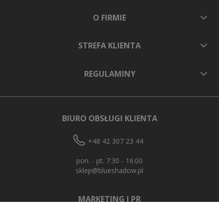
O FIRMIE
STREFA KLIENTA
REGULAMINY
BIURO OBSŁUGI KLIENTA
+48 42 307 23 44
pon. - pt. 7:30 - 16:00
sklep@blueshadow.pl
MARKETING I PR