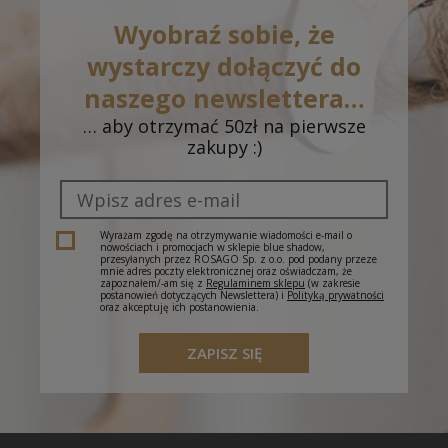
Wyobraź sobie, że
wystarczy dołączyć do
naszego newslettera…
… aby otrzymać 50zł na pierwsze
zakupy :)
Wyrażam zgodę na otrzymywanie wiadomości e-mail o
nowościach i promocjach w sklepie blue shadow,
przesyłanych przez ROSAGO Sp. z o.o. pod podany przeze
mnie adres poczty elektronicznej oraz oświadczam, że
zapoznałem/-am się z
Regulaminem sklepu
(w zakresie
postanowień dotyczących Newslettera) i
Polityką prywatności
oraz akceptuję ich postanowienia.
ZAPISZ SIĘ