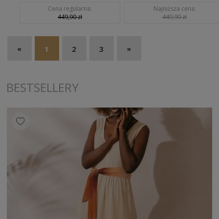
Cena regularna:
Najniższa cena:
449,90 zł
449,90 zł
«
»
1
2
3
BESTSELLERY