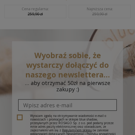
Cena regularna:
Najniższa cena:
259,90 zł
259,90 zł
Wyobraź sobie, że
wystarczy dołączyć do
naszego newslettera…
… aby otrzymać 50zł na pierwsze
zakupy :)
Wyrażam zgodę na otrzymywanie wiadomości e-mail o
nowościach i promocjach w sklepie blue shadow,
przesyłanych przez ROSAGO Sp. z o.o. pod podany przeze
mnie adres poczty elektronicznej oraz oświadczam, że
zapoznałem/-am się z
Regulaminem sklepu
(w zakresie
postanowień dotyczących Newslettera) i
Polityką prywatności