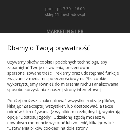
pon. - pt. 7:30 - 16:00
sklep@blueshadow.pl
MARKETING I PR
+48 603 721 635
Dbamy o Twoją prywatność
marketing@blueshadow.pl
Używamy plików cookie i podobnych technologii, aby
zapamiętać Twoje ustawienia, prezentować
spersonalizowane treści i reklamy oraz udostępniać funkcje
ZNAJDŹ NAS
związane z mediami społecznościowymi. Pliki cookie
wykorzystujemy również do mierzenia ruchu i analizowania
sposobu korzystania z naszej strony internetowej.
Poniżej możesz zaakceptować wszystkie rodzaje plików,
klikając “Zaakceptuj wszystkie”, lub dostosować, a także
odmówić ich używania (z wyjątkiem niezbędnych), wybierając
PŁATNOŚCI
opcję “Dostosuj zgody”. Udzieloną zgodę możesz w
dowolnym momencie wycofać lub zmienić, klikając w link
“Ustawienia plików cookies” na dole strony.
Blik
PayPo
Visa
Mastercard