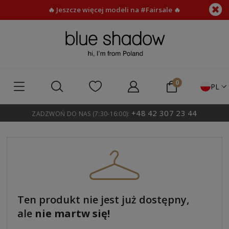
🔥 Jeszcze więcej modeli na #Fairsale 🔥
PL
+48 42 307 23 44
ZADZWOŃ DO NAS (7:30-16:00):
Ten produkt nie jest już dostępny,
ale
nie martw się!