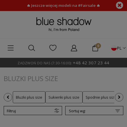
🔥 Jeszcze więcej modeli na #Fairsale 🔥
PL
+48 42 307 23 44
ZADZWOŃ DO NAS (7:30-16:00):
BLUZKI PLUS SIZE
Bluzki plus size
Sukienki plus size
Spodnie plus size
Sp
Filtruj