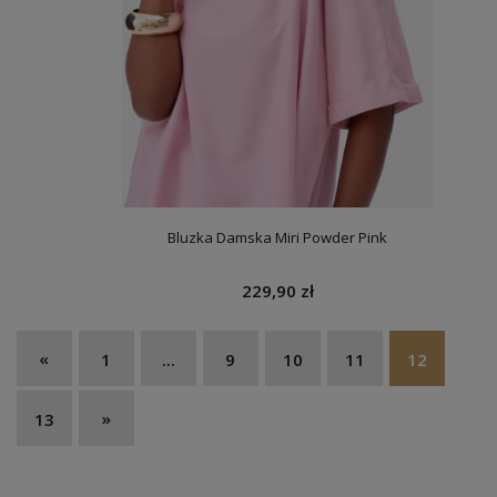
Bluzka Damska Miri Powder Pink
229,90 zł
«
1
...
9
10
11
12
»
13