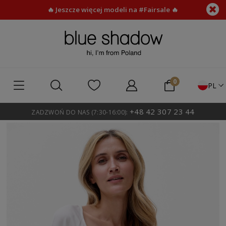
🔥 Jeszcze więcej modeli na #Fairsale 🔥
PL
+48 42 307 23 44
ZADZWOŃ DO NAS (7:30-16:00):