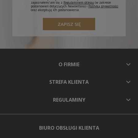
zapoznałem/-am się z
Regulaminem sklepu
(w zakresie
postanowień dotyczących Newslettera) i
Polityką prywatności
oraz akceptuję ich postanowienia.
ZAPISZ SIĘ
O FIRMIE
STREFA KLIENTA
REGULAMINY
BIURO OBSŁUGI KLIENTA