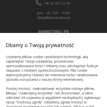
+48 42 307 23 44
pon. - pt. 7:30 - 16:00
sklep@blueshadow.pl
MARKETING I PR
+48 603 721 635
Dbamy o Twoją prywatność
marketing@blueshadow.pl
Używamy plików cookie i podobnych technologii, aby
zapamiętać Twoje ustawienia, prezentować
spersonalizowane treści i reklamy oraz udostępniać funkcje
ZNAJDŹ NAS
związane z mediami społecznościowymi. Pliki cookie
wykorzystujemy również do mierzenia ruchu i analizowania
sposobu korzystania z naszej strony internetowej.
Poniżej możesz zaakceptować wszystkie rodzaje plików,
klikając “Zaakceptuj wszystkie”, lub dostosować, a także
odmówić ich używania (z wyjątkiem niezbędnych), wybierając
PŁATNOŚCI
opcję “Dostosuj zgody”. Udzieloną zgodę możesz w
dowolnym momencie wycofać lub zmienić, klikając w link