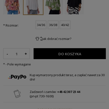
34/36
36/38
40/42
*
Rozmiar:
Jak dobrać rozmiar?
-
+
DO KOSZYKA
*
- Pole wymagane
Kup wymarzony produkt teraz, a zapłać nawet za 30
dni!
Zadzwoń i zamów:
+48 42 307 23 44
(pn-pt 7:30-16:00)