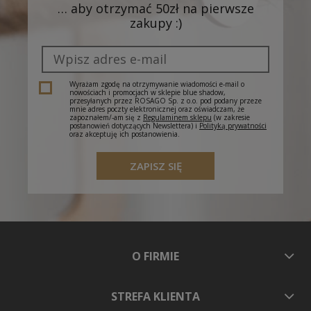
… aby otrzymać 50zł na pierwsze
zakupy :)
Wyrażam zgodę na otrzymywanie wiadomości e-mail o
nowościach i promocjach w sklepie blue shadow,
przesyłanych przez ROSAGO Sp. z o.o. pod podany przeze
mnie adres poczty elektronicznej oraz oświadczam, że
zapoznałem/-am się z
Regulaminem sklepu
(w zakresie
postanowień dotyczących Newslettera) i
Polityką prywatności
oraz akceptuję ich postanowienia.
ZAPISZ SIĘ
O FIRMIE
STREFA KLIENTA