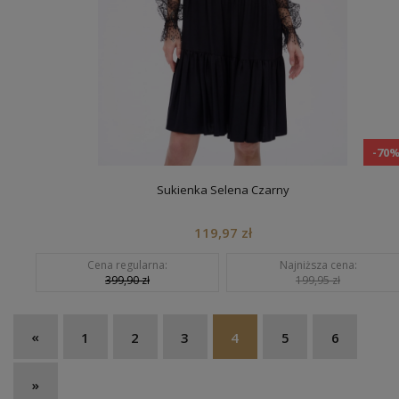
-70
Sukienka Selena Czarny
119,97 zł
Cena regularna:
Najniższa cena:
399,90 zł
199,95 zł
«
1
2
3
4
5
6
»