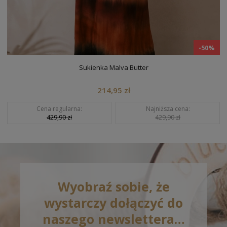
-50%
Spodnie Damskie Serena Light Blue
139,95 zł
Cena regularna:
Najniższa cena:
279,90 zł
279,90 zł
Wyobraź sobie, że
wystarczy dołączyć do
naszego newslettera…