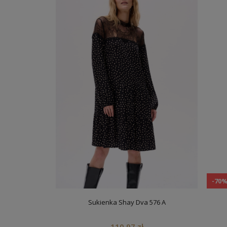
-70
Sukienka Shay Dva 576 A
110,97 zł