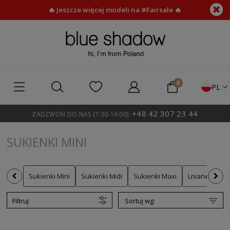
🔥 Jeszcze więcej modeli na #Fairsale 🔥
PL
+48 42 307 23 44
ZADZWOŃ DO NAS (7:30-16:00):
SUKIENKI MINI
Sukienki Mini
Sukienki Midi
Sukienki Maxi
Lniane sukie
Filtruj