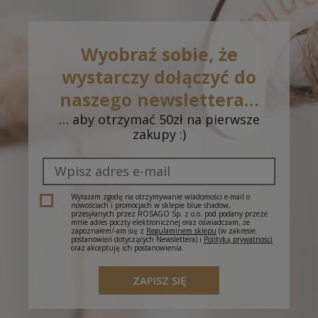
Odbiór w salonie - Inowrocław, Galeria Solna,
0,00 zł
ul. Wojska Polskiego 16
(- dostawa do 5 dni
roboczych)
Wyobraź sobie, że
Odbiór w salonie - Gorzów Wlkp., CH Nova
0,00 zł
wystarczy dołączyć do
Park, ul. Przemysłowa 2
(- dostawa do 5 dni
roboczych)
naszego newslettera…
… aby otrzymać 50zł na pierwsze
Odbiór w salonie - Dąbrowa Górnicza, CH
0,00 zł
zakupy :)
Pogoria, J. III Sobieskiego 6A
(- dostawa do 5
dni roboczych)
Odbiór w salonie - Cieszyn, Plac Św. Krzyża 1
(-
0,00 zł
dostawa do 5 dni roboczych)
Wyrażam zgodę na otrzymywanie wiadomości e-mail o
nowościach i promocjach w sklepie blue shadow,
przesyłanych przez ROSAGO Sp. z o.o. pod podany przeze
mnie adres poczty elektronicznej oraz oświadczam, że
zapoznałem/-am się z
Regulaminem sklepu
(w zakresie
postanowień dotyczących Newslettera) i
Polityką prywatności
oraz akceptuję ich postanowienia.
ZAPISZ SIĘ