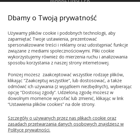
MARKETING I PR
+48 603 721 635
Dbamy o Twoją prywatność
marketing@blueshadow.pl
Używamy plików cookie i podobnych technologii, aby
zapamiętać Twoje ustawienia, prezentować
spersonalizowane treści i reklamy oraz udostępniać funkcje
ZNAJDŹ NAS
związane z mediami społecznościowymi. Pliki cookie
wykorzystujemy również do mierzenia ruchu i analizowania
sposobu korzystania z naszej strony internetowej.
Poniżej możesz zaakceptować wszystkie rodzaje plików,
klikając “Zaakceptuj wszystkie”, lub dostosować, a także
odmówić ich używania (z wyjątkiem niezbędnych), wybierając
PŁATNOŚCI
opcję “Dostosuj zgody”. Udzieloną zgodę możesz w
dowolnym momencie wycofać lub zmienić, klikając w link
“Ustawienia plików cookies” na dole strony.
Blik
PayPo
Visa
Mastercard
Szczegóły o używanych przez nas plikach cookie oraz
zasadach przetwarzania danych osobowych znajdziesz w
Polityce prywatności.