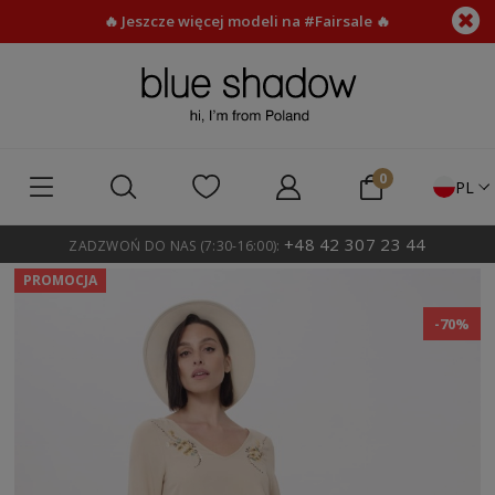
🔥 Jeszcze więcej modeli na #Fairsale 🔥
PL
+48 42 307 23 44
ZADZWOŃ DO NAS (7:30-16:00):
PROMOCJA
-70%