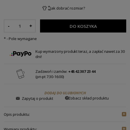
Jak dobrać rozmiar?
-
+
DO KOSZYKA
*
- Pole wymagane
Kup wymarzony produkt teraz, a zapłać nawet za 30
dni!
Zadzwoń i zamów:
+48 42 307 23 44
(pn-pt 7:30-16:00)
DODAJ DO ULUBIONYCH
Zobacz skład produktu
Zapytaj o produkt
Opis produktu:
Wymiary produktu:
Sukienka Caran