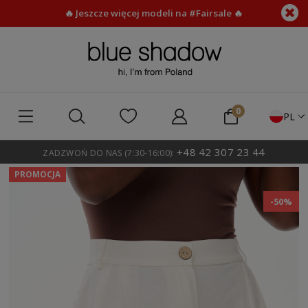
🔥 Jeszcze więcej modeli na #Fairsale 🔥
PL
+48 42 307 23 44
ZADZWOŃ DO NAS (7:30-16:00):
PROMOCJA
-50%