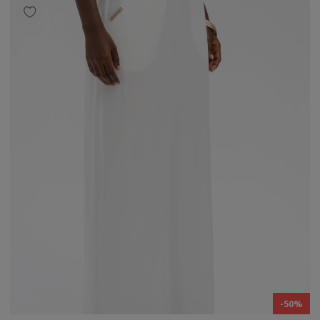
polski
InPost Paczkomat® 24/7
13,90 zł
Skład
55% wiskoza, 42% len, 3% elastan
Kurier DHL
(- dostawa 24h)
14,90 zł
Wzrost modelki
Kurier DPD
(- dostawa 24h)
14,90 zł
166
Rozmiar
Kurier DHL - pobranie
(- dostawa 24h)
18,90 zł
36
Kurier DPD - pobranie
(- dostawa 24h)
18,90 zł
InPost Paczkomat® 24/7 - pobranie
18,90 zł
Odbiór w salonie - Rzeszów, Galeria Nowy
0,00 zł
Świat ul. Krakowska 20 (I piętro)
(- dostawa do
5 dni roboczych)
Odbiór w salonie - Bytom, CH M1, ul. Strzelców
0,00 zł
Bytomskich 96
(- dostawa do 5 dni roboczych)
Odbiór w salonie - Puławy, Galeria Zielona, ul.
0,00 zł
-50%
Lubelska 2
(- dostawa do 5 dni roboczych)