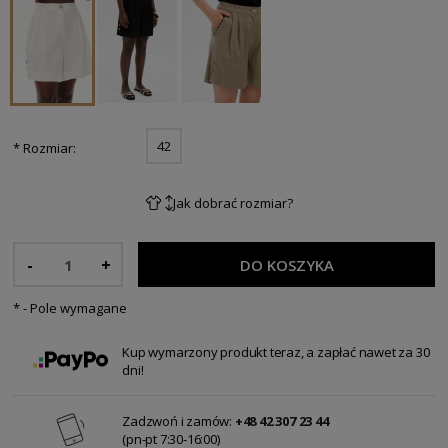
42
*
Rozmiar:
Jak dobrać rozmiar?
-
+
DO KOSZYKA
*
- Pole wymagane
Kup wymarzony produkt teraz, a zapłać nawet za 30
dni!
Zadzwoń i zamów:
+48 42 307 23 44
(pn-pt 7:30-16:00)