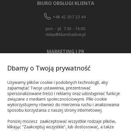
BIURO OBSŁUGI KLIENTA
+48 42 307 23 44
pon. - pt. 7:30 - 16:00
sklep@blueshadow.pl
MARKETING I PR
+48 603 721 635
Dbamy o Twoją prywatność
marketing@blueshadow.pl
Używamy plików cookie i podobnych technologii, aby
zapamiętać Twoje ustawienia, prezentować
spersonalizowane treści i reklamy oraz udostępniać funkcje
ZNAJDŹ NAS
związane z mediami społecznościowymi. Pliki cookie
wykorzystujemy również do mierzenia ruchu i analizowania
sposobu korzystania z naszej strony internetowej.
Poniżej możesz zaakceptować wszystkie rodzaje plików,
klikając “Zaakceptuj wszystkie”, lub dostosować, a także