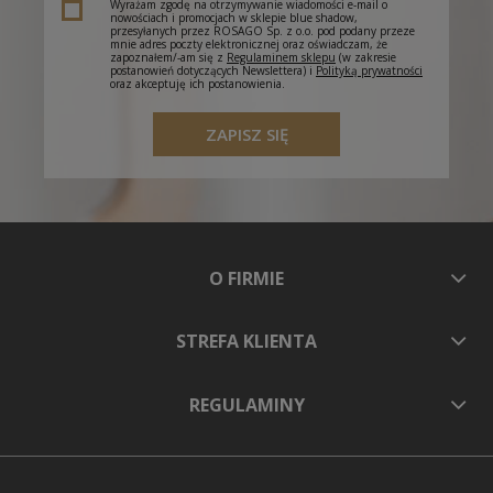
Wyrażam zgodę na otrzymywanie wiadomości e-mail o
nowościach i promocjach w sklepie blue shadow,
przesyłanych przez ROSAGO Sp. z o.o. pod podany przeze
mnie adres poczty elektronicznej oraz oświadczam, że
zapoznałem/-am się z
Regulaminem sklepu
(w zakresie
postanowień dotyczących Newslettera) i
Polityką prywatności
oraz akceptuję ich postanowienia.
ZAPISZ SIĘ
O FIRMIE
STREFA KLIENTA
REGULAMINY