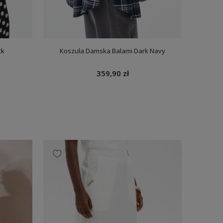
 Navy
Spodnie Damskie Sonia Dark Navy
Mary
319,90 zł