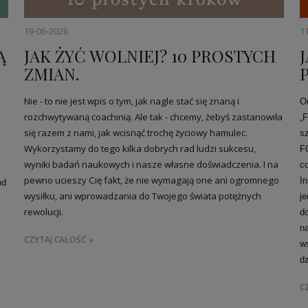
19-06-2026
1
Ą
JAK ŻYĆ WOLNIEJ? 10 PROSTYCH
ZMIAN.
Nie - to nie jest wpis o tym, jak nagle stać się znaną i
O
rozchwytywaną coachinią. Ale tak - chcemy, żebyś zastanowiła
„F
się razem z nami, jak wcisnąć trochę życiowy hamulec.
s
Wykorzystamy do tego kilka dobrych rad ludzi sukcesu,
F
wyniki badań naukowych i nasze własne doświadczenia. I na
c
pewno ucieszy Cię fakt, że nie wymagają one ani ogromnego
I
od
wysiłku, ani wprowadzania do Twojego świata potężnych
j
rewolucji.
d
n
CZYTAJ CAŁOŚĆ »
w
d
C