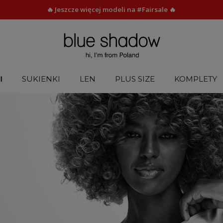
🔥 Jeszcze więcej modeli na #Fairsale 🔥
I
SUKIENKI
LEN
PLUS SIZE
KOMPLETY