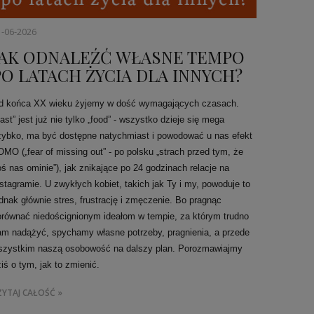
1-06-2026
JAK ODNALEŹĆ WŁASNE TEMPO
PO LATACH ŻYCIA DLA INNYCH?
d końca XX wieku żyjemy w dość wymagających czasach.
ast” jest już nie tylko „food” - wszystko dzieje się mega
zybko, ma być dostępne natychmiast i powodować u nas efekt
OMO („fear of missing out” - po polsku „strach przed tym, że
oś nas ominie”), jak znikające po 24 godzinach relacje na
nstagramie. U zwykłych kobiet, takich jak Ty i my, powoduje to
ednak głównie stres, frustrację i zmęczenie. Bo pragnąc
orównać niedoścignionym ideałom w tempie, za którym trudno
am nadążyć, spychamy własne potrzeby, pragnienia, a przede
szystkim naszą osobowość na dalszy plan. Porozmawiajmy
ziś o tym, jak to zmienić.
ZYTAJ CAŁOŚĆ »