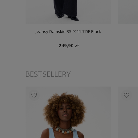
Black
Spódnica Daisy Black
B
259,90 zł
BESTSELLERY