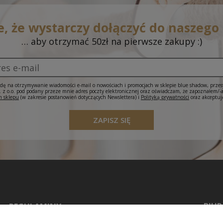
e, że wystarczy dołączyć do naszego
… aby otrzymać 50zł na pierwsze zakupy :)
ę na otrzymywanie wiadomości e-mail o nowościach i promocjach w sklepie blue shadow, prze
 o.o. pod podany przeze mnie adres poczty elektronicznej oraz oświadczam, że zapoznałem/-
 sklepu
(w zakresie postanowień dotyczących Newslettera) i
Polityką prywatności
oraz akceptuj
ZAPISZ SIĘ
BIUR
REGULAMINY