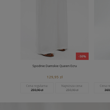
-50%
-50%
Spodnie Damskie Queen Ecru
129,95 zł
 cena:
Cena regularna:
Najniższa cena:
Cena re
 zł
259,90 zł
259,90 zł
369,