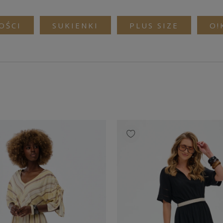
OŚCI
SUKIENKI
PLUS SIZE
O!