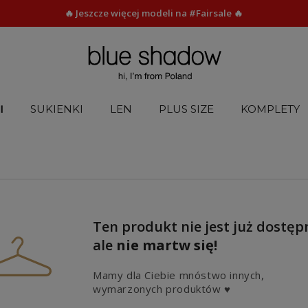
🔥 Jeszcze więcej modeli na #Fairsale 🔥
I
SUKIENKI
LEN
PLUS SIZE
KOMPLETY
Ten produkt nie jest już dostęp
ale
nie martw się!
Mamy dla Ciebie mnóstwo innych,
wymarzonych produktów ♥