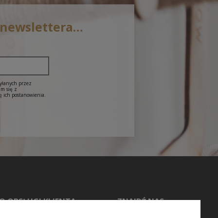
 newslettera…
syłanych przez
am się z
ę ich postanowienia.
O OBSŁUGI KLIENTA
ZNAJDŹ NAS