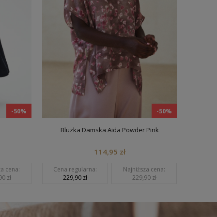
-50%
-50%
Bluzka Damska Aida Powder Pink
Blu
114,95 zł
a cena:
Cena regularna:
Najniższa cena:
Cena re
0 zł
229,90 zł
229,90 zł
209,