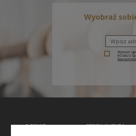
Wyobraź sobi
Wyrażam zgod
ROSAGO Sp. z
Regulaminem
O FIRMIE
STREFA KLIENTA