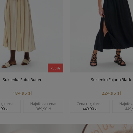
-50%
Sukienka Ebba Butter
Sukienka Fajana Black
184,95 zł
224,95 zł
gularna:
Najniższa cena:
Cena regularna:
Najniższ
90 zł
369,90 zł
449,90 zł
449,9