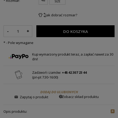
*
Rozmiar:
SIZE
Jak dobrać rozmiar?
-
+
DO KOSZYKA
*
- Pole wymagane
Kup wymarzony produkt teraz, a zapłać nawet za 30
dni!
Zadzwoń i zamów:
+48 42 307 23 44
(pn-pt 7:30-16:00)
DODAJ DO ULUBIONYCH
Zobacz skład produktu
Zapytaj o produkt
Opis produktu: