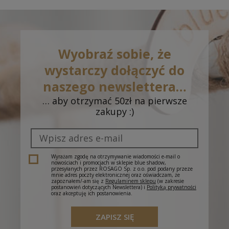
roboczych)
Odbiór w salonie - Inowrocław, Galeria Solna,
0,00 zł
ul. Wojska Polskiego 16
(- dostawa do 5 dni
roboczych)
Wyobraź sobie, że
Odbiór w salonie - Gorzów Wlkp., CH Nova
0,00 zł
wystarczy dołączyć do
Park, ul. Przemysłowa 2
(- dostawa do 5 dni
roboczych)
naszego newslettera…
… aby otrzymać 50zł na pierwsze
Odbiór w salonie - Dąbrowa Górnicza, CH
0,00 zł
zakupy :)
Pogoria, J. III Sobieskiego 6A
(- dostawa do 5
dni roboczych)
Odbiór w salonie - Cieszyn, Plac Św. Krzyża 1
(-
0,00 zł
dostawa do 5 dni roboczych)
Wyrażam zgodę na otrzymywanie wiadomości e-mail o
nowościach i promocjach w sklepie blue shadow,
przesyłanych przez ROSAGO Sp. z o.o. pod podany przeze
mnie adres poczty elektronicznej oraz oświadczam, że
zapoznałem/-am się z
Regulaminem sklepu
(w zakresie
postanowień dotyczących Newslettera) i
Polityką prywatności
oraz akceptuję ich postanowienia.
ZAPISZ SIĘ