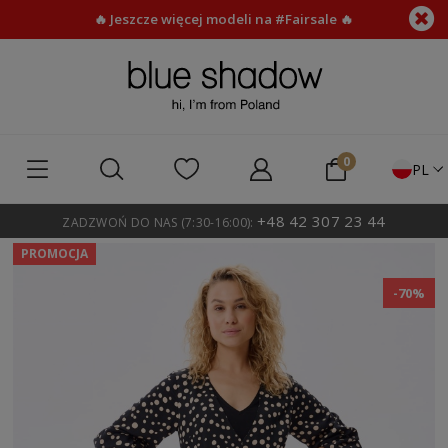
🔥 Jeszcze więcej modeli na #Fairsale 🔥
PL
+48 42 307 23 44
ZADZWOŃ DO NAS (7:30-16:00):
PROMOCJA
-70%