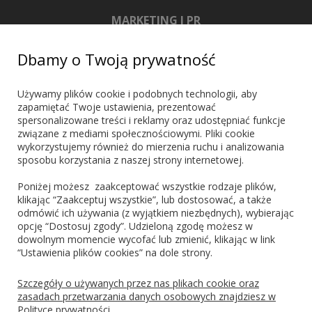
MARKETING I PR
+48 603 721 635
Dbamy o Twoją prywatność
marketing@blueshadow.pl
Używamy plików cookie i podobnych technologii, aby
zapamiętać Twoje ustawienia, prezentować
spersonalizowane treści i reklamy oraz udostępniać funkcje
ZNAJDŹ NAS
związane z mediami społecznościowymi. Pliki cookie
wykorzystujemy również do mierzenia ruchu i analizowania
sposobu korzystania z naszej strony internetowej.
Poniżej możesz zaakceptować wszystkie rodzaje plików,
klikając “Zaakceptuj wszystkie”, lub dostosować, a także
odmówić ich używania (z wyjątkiem niezbędnych), wybierając
PŁATNOŚCI
opcję “Dostosuj zgody”. Udzieloną zgodę możesz w
dowolnym momencie wycofać lub zmienić, klikając w link
“Ustawienia plików cookies” na dole strony.
Blik
PayPo
Visa
Mastercard
Szczegóły o używanych przez nas plikach cookie oraz
zasadach przetwarzania danych osobowych znajdziesz w
Polityce prywatności.