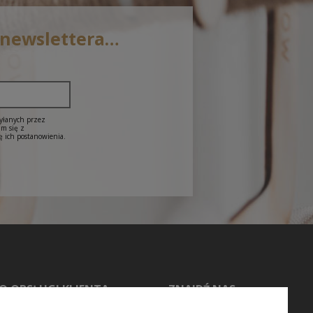
 newslettera…
syłanych przez
am się z
ę ich postanowienia.
O OBSŁUGI KLIENTA
ZNAJDŹ NAS