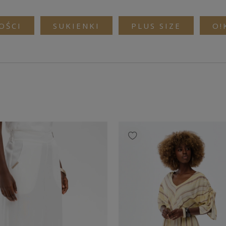
OŚCI
SUKIENKI
PLUS SIZE
O!