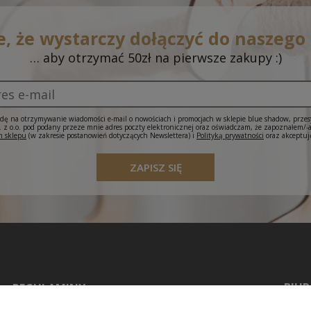
e, że wystarczy dołączyć do naszego
… aby otrzymać 50zł na pierwsze zakupy :)
ę na otrzymywanie wiadomości e-mail o nowościach i promocjach w sklepie blue shadow, prze
 o.o. pod podany przeze mnie adres poczty elektronicznej oraz oświadczam, że zapoznałem/-
 sklepu
(w zakresie postanowień dotyczących Newslettera) i
Polityką prywatności
oraz akceptuj
ZAPISZ SIĘ
BIUR
REGULAMINY