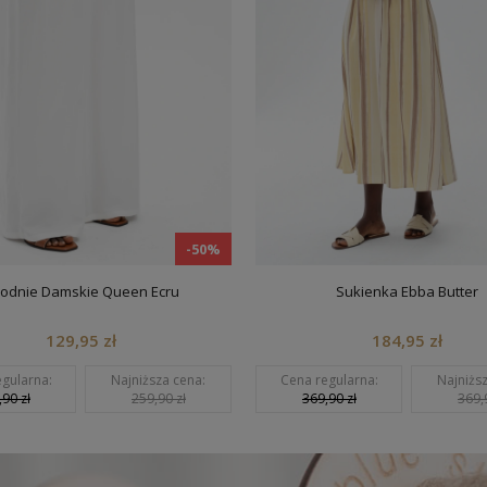
-50%
odnie Damskie Queen Ecru
Sukienka Ebba Butter
129,95 zł
184,95 zł
gularna:
Najniższa cena:
Cena regularna:
Najniżs
90 zł
259,90 zł
369,90 zł
369,