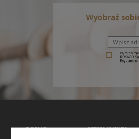
Wyobraź sobi
Wyrażam zgod
ROSAGO Sp. z
Regulaminem
O FIRMIE
STREFA KLIENTA