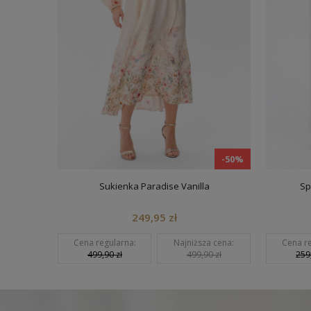
-50%
-50%
Sukienka Paradise Vanilla
Sp
249,95 zł
a cena:
Cena regularna:
Najniższa cena:
Cena re
0 zł
499,90 zł
499,90 zł
259,