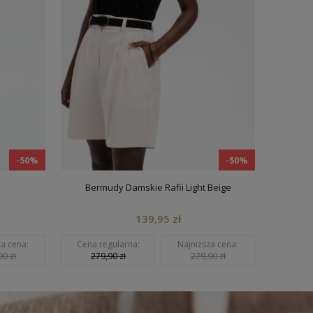
-50%
-50%
Bermudy Damskie Rafii Light Beige
139,95 zł
za cena:
Cena regularna:
Najniższa cena:
Cena r
90 zł
279,90 zł
279,90 zł
199