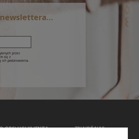
 newslettera…
syłanych przez
am się z
ę ich postanowienia.
O OBSŁUGI KLIENTA
ZNAJDŹ NAS