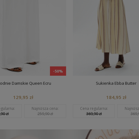
-50%
nie Damskie Queen Ecru
Sukienka Ebba Butter
129,95 zł
184,95 zł
larna:
Najniższa cena:
Cena regularna:
Najniższa 
 zł
259,90 zł
369,90 zł
369,90 