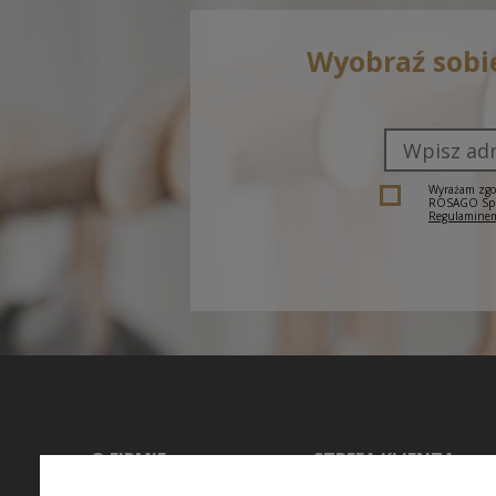
Wyobraź sobi
Wyrażam zgod
ROSAGO Sp. z
Regulaminem
O FIRMIE
STREFA KLIENTA