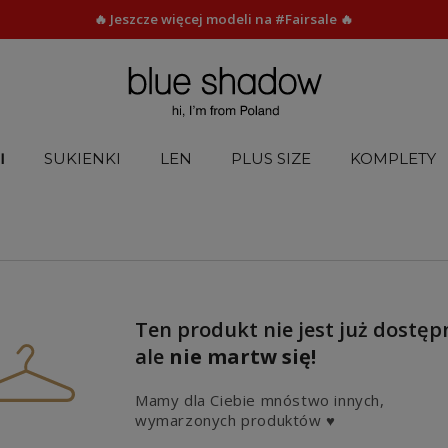
🔥 Jeszcze więcej modeli na #Fairsale 🔥
I
SUKIENKI
LEN
PLUS SIZE
KOMPLETY
Ten produkt nie jest już dostęp
ale
nie martw się!
Mamy dla Ciebie mnóstwo innych,
wymarzonych produktów ♥