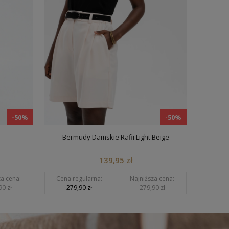
-50%
-50%
Bermudy Damskie Rafii Light Beige
Sp
139,95 zł
cena:
Cena regularna:
Najniższa cena:
Cena reg
zł
279,90 zł
279,90 zł
199,9