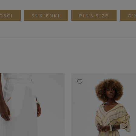
OŚCI
SUKIENKI
PLUS SIZE
O!