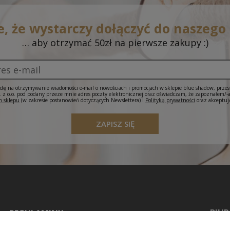
e, że wystarczy dołączyć do naszego
… aby otrzymać 50zł na pierwsze zakupy :)
ę na otrzymywanie wiadomości e-mail o nowościach i promocjach w sklepie blue shadow, prze
 o.o. pod podany przeze mnie adres poczty elektronicznej oraz oświadczam, że zapoznałem/-
 sklepu
(w zakresie postanowień dotyczących Newslettera) i
Polityką prywatności
oraz akceptuj
ZAPISZ SIĘ
BIUR
REGULAMINY