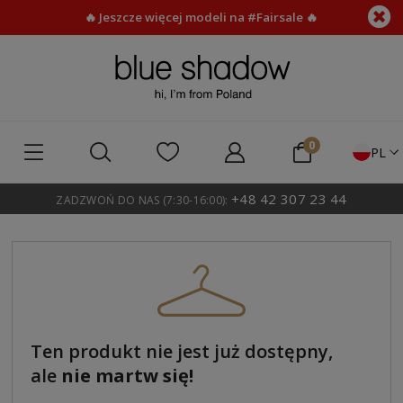
🔥 Jeszcze więcej modeli na #Fairsale 🔥
PL
+48 42 307 23 44
ZADZWOŃ DO NAS (7:30-16:00):
Ten produkt nie jest już dostępny,
ale
nie martw się!