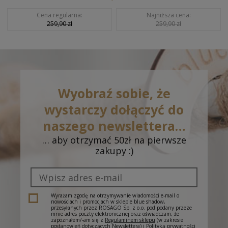
Cena regularna:
Najniższa cena:
259,90 zł
259,90 zł
Wyobraź sobie, że
wystarczy dołączyć do
naszego newslettera…
… aby otrzymać 50zł na pierwsze
zakupy :)
Wyrażam zgodę na otrzymywanie wiadomości e-mail o
nowościach i promocjach w sklepie blue shadow,
przesyłanych przez ROSAGO Sp. z o.o. pod podany przeze
mnie adres poczty elektronicznej oraz oświadczam, że
zapoznałem/-am się z
Regulaminem sklepu
(w zakresie
postanowień dotyczących Newslettera) i
Polityką prywatności