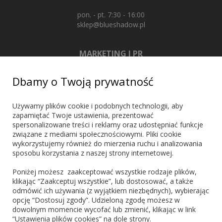
pon. - pt. 7:30 - 16:00
sklep@blueshadow.pl
MARKETING I PR
+48 603 721 635
Dbamy o Twoją prywatność
marketing@blueshadow.pl
Używamy plików cookie i podobnych technologii, aby
zapamiętać Twoje ustawienia, prezentować
spersonalizowane treści i reklamy oraz udostępniać funkcje
ZNAJDŹ NAS
związane z mediami społecznościowymi. Pliki cookie
wykorzystujemy również do mierzenia ruchu i analizowania
sposobu korzystania z naszej strony internetowej.
Poniżej możesz zaakceptować wszystkie rodzaje plików,
klikając “Zaakceptuj wszystkie”, lub dostosować, a także
odmówić ich używania (z wyjątkiem niezbędnych), wybierając
PŁATNOŚCI
opcję “Dostosuj zgody”. Udzieloną zgodę możesz w
dowolnym momencie wycofać lub zmienić, klikając w link
“Ustawienia plików cookies” na dole strony.
Blik
PayPo
Visa
Mastercard