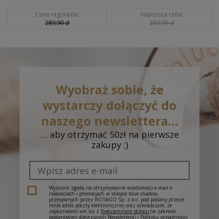
Cena regularna:
Najniższa cena:
289,90 zł
289,90 zł
Wyobraź sobie, że
wystarczy dołączyć do
naszego newslettera…
… aby otrzymać 50zł na pierwsze
zakupy :)
Wyrażam zgodę na otrzymywanie wiadomości e-mail o
nowościach i promocjach w sklepie blue shadow,
przesyłanych przez ROSAGO Sp. z o.o. pod podany przeze
mnie adres poczty elektronicznej oraz oświadczam, że
zapoznałem/-am się z
Regulaminem sklepu
(w zakresie
postanowień dotyczących Newslettera) i
Polityką prywatności