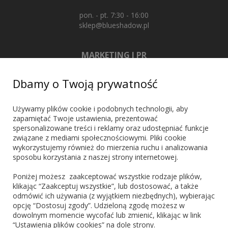
pon. - pt. 7:30 - 16:00
sklep@blueshadow.pl
MARKETING I PR
+48 603 721 635
Dbamy o Twoją prywatność
marketing@blueshadow.pl
Używamy plików cookie i podobnych technologii, aby
zapamiętać Twoje ustawienia, prezentować
spersonalizowane treści i reklamy oraz udostępniać funkcje
ZNAJDŹ NAS
związane z mediami społecznościowymi. Pliki cookie
wykorzystujemy również do mierzenia ruchu i analizowania
sposobu korzystania z naszej strony internetowej.
Poniżej możesz zaakceptować wszystkie rodzaje plików,
klikając “Zaakceptuj wszystkie”, lub dostosować, a także
odmówić ich używania (z wyjątkiem niezbędnych), wybierając
PŁATNOŚCI
opcję “Dostosuj zgody”. Udzieloną zgodę możesz w
dowolnym momencie wycofać lub zmienić, klikając w link
“Ustawienia plików cookies” na dole strony.
Blik
PayPo
Visa
Mastercard