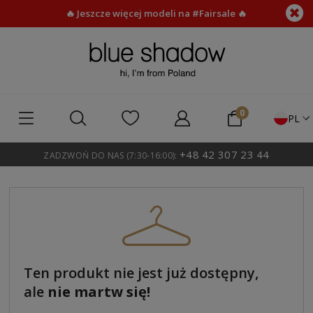
🔥 Jeszcze więcej modeli na #Fairsale 🔥
PL
+48 42 307 23 44
ZADZWOŃ DO NAS (7:30-16:00):
Ten produkt nie jest już dostępny,
ale
nie martw się!