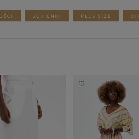
OŚCI
SUKIENKI
PLUS SIZE
O!