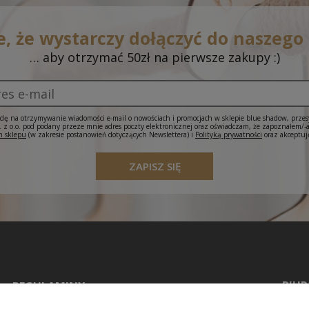
e, że wystarczy dołączyć do naszego
… aby otrzymać 50zł na pierwsze zakupy :)
ę na otrzymywanie wiadomości e-mail o nowościach i promocjach w sklepie blue shadow, prze
 o.o. pod podany przeze mnie adres poczty elektronicznej oraz oświadczam, że zapoznałem/-
 sklepu
(w zakresie postanowień dotyczących Newslettera) i
Polityką prywatności
oraz akceptuj
ZAPISZ SIĘ
BIUR
REGULAMINY