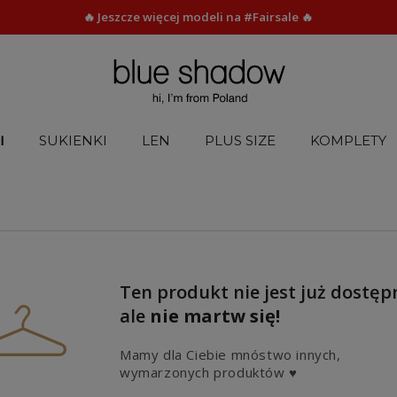
🔥 Jeszcze więcej modeli na #Fairsale 🔥
I
SUKIENKI
LEN
PLUS SIZE
KOMPLETY
Ten produkt nie jest już dostęp
ale
nie martw się!
Mamy dla Ciebie mnóstwo innych,
wymarzonych produktów ♥