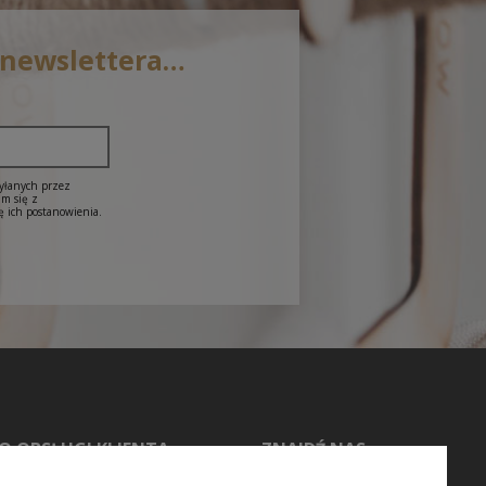
 newslettera…
syłanych przez
am się z
ę ich postanowienia.
O OBSŁUGI KLIENTA
ZNAJDŹ NAS