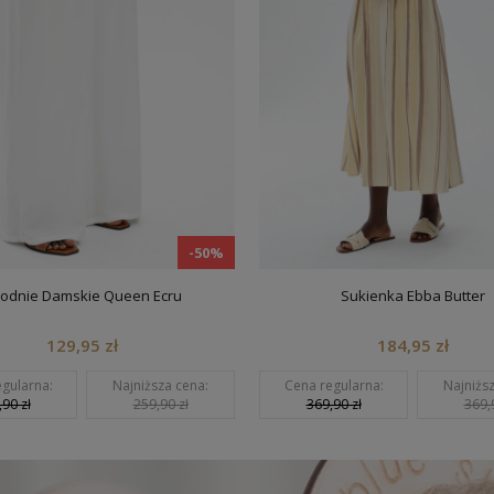
-50%
odnie Damskie Queen Ecru
Sukienka Ebba Butter
129,95 zł
184,95 zł
gularna:
Najniższa cena:
Cena regularna:
Najniżs
90 zł
259,90 zł
369,90 zł
369,