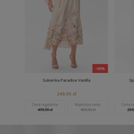
-50%
-50%
Sukienka Paradise Vanilla
Sp
249,95 zł
a cena:
Cena regularna:
Najniższa cena:
Cena re
0 zł
499,90 zł
499,90 zł
259,