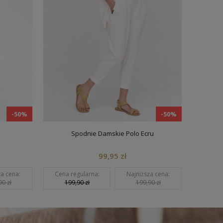
-50%
-50%
Spodnie Damskie Polo Ecru
Blu
99,95 zł
za cena:
Cena regularna:
Najniższa cena:
Cena r
90 zł
199,90 zł
199,90 zł
229