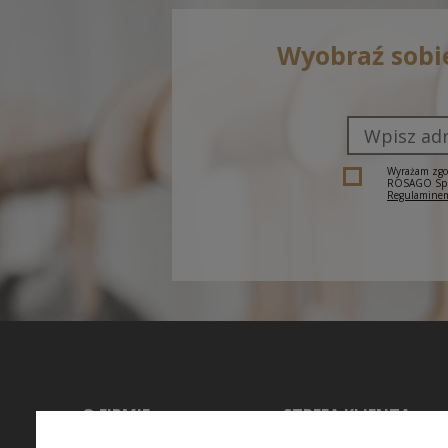
Wyobraź sobi
Wyrażam zgod
ROSAGO Sp. z
Regulaminem
O FIRMIE
STREFA KLIENTA