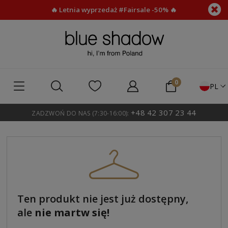
🔥 Letnia wyprzedaż #Fairsale -50% 🔥
PL
+48 42 307 23 44
ZADZWOŃ DO NAS (7:30-16:00):
Ten produkt nie jest już dostępny,
ale
nie martw się!