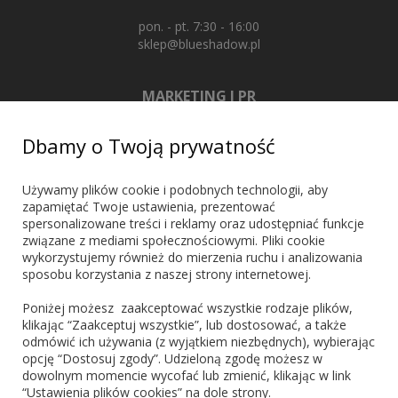
pon. - pt. 7:30 - 16:00
sklep@blueshadow.pl
MARKETING I PR
+48 603 721 635
Dbamy o Twoją prywatność
marketing@blueshadow.pl
Używamy plików cookie i podobnych technologii, aby
zapamiętać Twoje ustawienia, prezentować
spersonalizowane treści i reklamy oraz udostępniać funkcje
ZNAJDŹ NAS
związane z mediami społecznościowymi. Pliki cookie
wykorzystujemy również do mierzenia ruchu i analizowania
sposobu korzystania z naszej strony internetowej.
Poniżej możesz zaakceptować wszystkie rodzaje plików,
klikając “Zaakceptuj wszystkie”, lub dostosować, a także
odmówić ich używania (z wyjątkiem niezbędnych), wybierając
PŁATNOŚCI
opcję “Dostosuj zgody”. Udzieloną zgodę możesz w
dowolnym momencie wycofać lub zmienić, klikając w link
“Ustawienia plików cookies” na dole strony.
Blik
PayPo
Visa
Mastercard