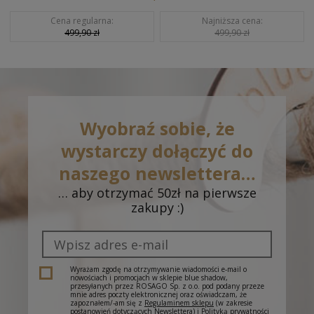
Cena regularna:
Najniższa cena:
499,90 zł
499,90 zł
Wyobraź sobie, że
wystarczy dołączyć do
naszego newslettera…
… aby otrzymać 50zł na pierwsze
zakupy :)
Wyrażam zgodę na otrzymywanie wiadomości e-mail o
nowościach i promocjach w sklepie blue shadow,
przesyłanych przez ROSAGO Sp. z o.o. pod podany przeze
mnie adres poczty elektronicznej oraz oświadczam, że
zapoznałem/-am się z
Regulaminem sklepu
(w zakresie
postanowień dotyczących Newslettera) i
Polityką prywatności