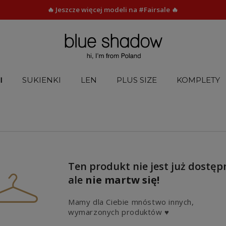
🔥 Jeszcze więcej modeli na #Fairsale 🔥
I
SUKIENKI
LEN
PLUS SIZE
KOMPLETY
Ten produkt nie jest już dostęp
ale
nie martw się!
Mamy dla Ciebie mnóstwo innych,
wymarzonych produktów ♥