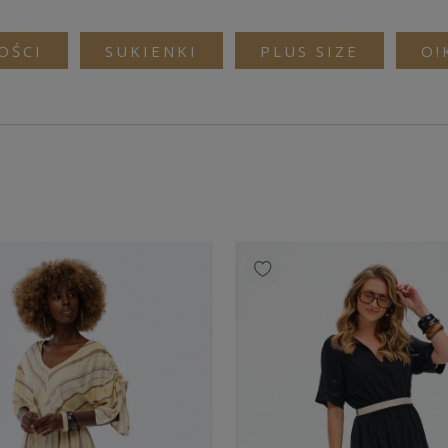
OŚCI
SUKIENKI
PLUS SIZE
O!