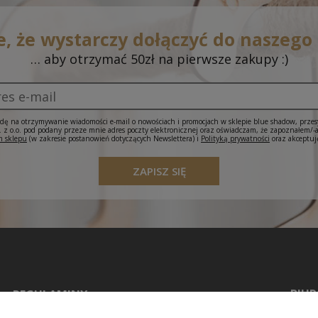
e, że wystarczy dołączyć do naszego
… aby otrzymać 50zł na pierwsze zakupy :)
ę na otrzymywanie wiadomości e-mail o nowościach i promocjach w sklepie blue shadow, prze
 o.o. pod podany przeze mnie adres poczty elektronicznej oraz oświadczam, że zapoznałem/-
 sklepu
(w zakresie postanowień dotyczących Newslettera) i
Polityką prywatności
oraz akceptuj
ZAPISZ SIĘ
BIUR
REGULAMINY