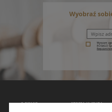
Wyobraź sobi
Wyrażam zgod
ROSAGO Sp. z
Regulaminem
O FIRMIE
STREFA KLIENTA