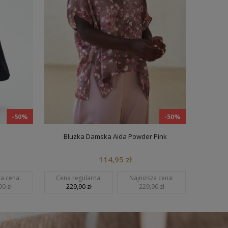
-50%
-50%
Bluzka Damska Aida Powder Pink
Spo
114,95 zł
cena:
Cena regularna:
Najniższa cena:
Cena reg
zł
229,90 zł
229,90 zł
199,9