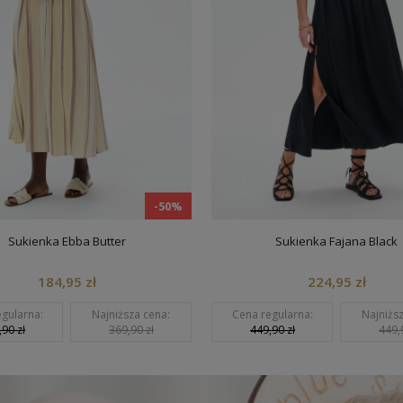
-50%
Sukienka Ebba Butter
Sukienka Fajana Black
184,95 zł
224,95 zł
larna:
Najniższa cena:
Cena regularna:
Najniższa 
 zł
369,90 zł
449,90 zł
449,90 