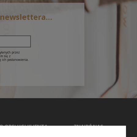
 newslettera…
syłanych przez
am się z
ę ich postanowienia.
O OBSŁUGI KLIENTA
ZNAJDŹ NAS