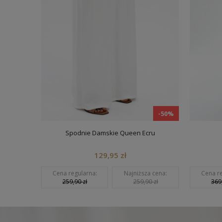
-50%
-50%
Spodnie Damskie Queen Ecru
129,95 zł
ena:
Cena regularna:
Najniższa cena:
Cena regu
ł
259,90 zł
259,90 zł
369,90