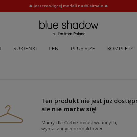
🔥 Jeszcze więcej modeli na #Fairsale 🔥
I
SUKIENKI
LEN
PLUS SIZE
KOMPLETY
Ten produkt nie jest już dostęp
ale
nie martw się!
Mamy dla Ciebie mnóstwo innych,
wymarzonych produktów ♥