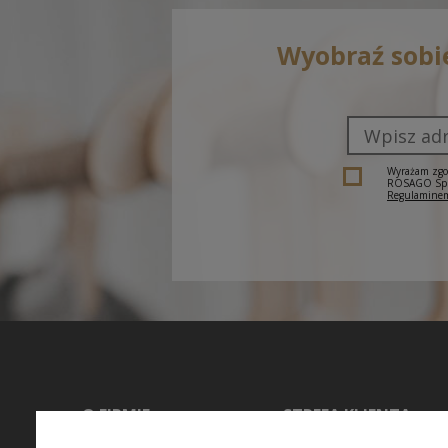
Wyobraź sobi
Wyrażam zgod
ROSAGO Sp. z
Regulaminem
O FIRMIE
STREFA KLIENTA