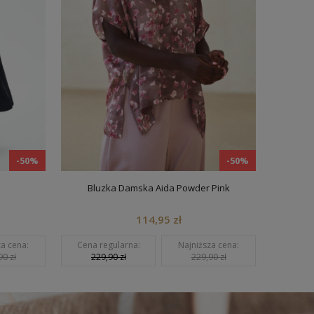
-50%
-50%
Bluzka Damska Aida Powder Pink
Sp
114,95 zł
 cena:
Cena regularna:
Najniższa cena:
Cena re
 zł
229,90 zł
229,90 zł
199,