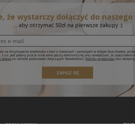
e, że wystarczy dołączyć do naszego
… aby otrzymać 50zł na pierwsze zakupy :)
ę na otrzymywanie wiadomości e-mail o nowościach i promocjach w sklepie blue shadow, prze
 o.o. pod podany przeze mnie adres poczty elektronicznej oraz oświadczam, że zapoznałem/-
 sklepu
(w zakresie postanowień dotyczących Newslettera) i
Polityką prywatności
oraz akceptuj
ZAPISZ SIĘ
BIUR
REGULAMINY