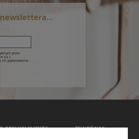
 newslettera…
syłanych przez
am się z
ę ich postanowienia.
O OBSŁUGI KLIENTA
ZNAJDŹ NAS