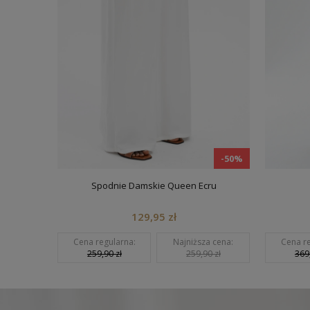
-50%
-50%
Spodnie Damskie Queen Ecru
129,95 zł
 cena:
Cena regularna:
Najniższa cena:
Cena reg
zł
259,90 zł
259,90 zł
369,9