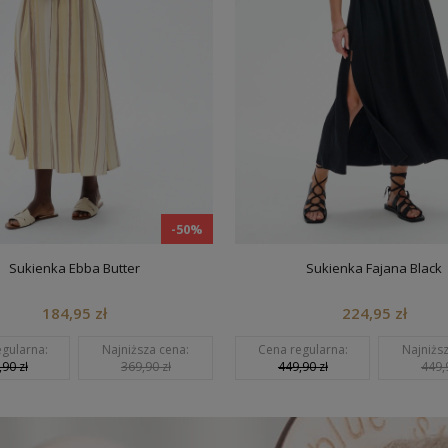
-50%
Sukienka Ebba Butter
Sukienka Fajana Black
184,95 zł
224,95 zł
ularna:
Najniższa cena:
Cena regularna:
Najniższa
0 zł
369,90 zł
449,90 zł
449,90