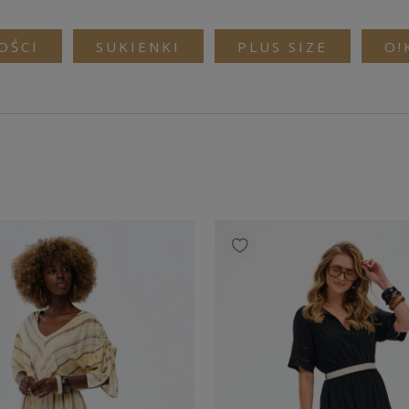
OŚCI
SUKIENKI
PLUS SIZE
O!