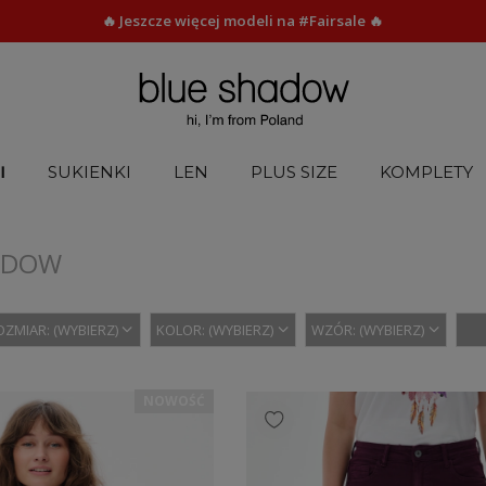
🔥 Jeszcze więcej modeli na #Fairsale 🔥
I
SUKIENKI
LEN
PLUS SIZE
KOMPLETY
ADOW
OZMIAR: (WYBIERZ)
KOLOR: (WYBIERZ)
WZÓR: (WYBIERZ)
NOWOŚĆ