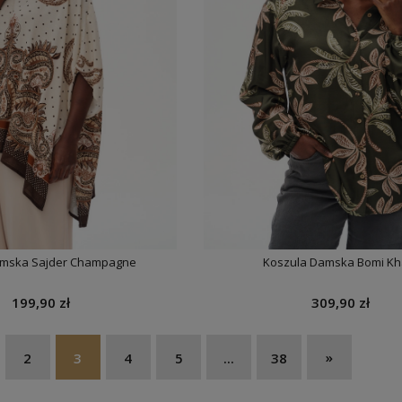
amska Sajder Champagne
Koszula Damska Bomi Kh
199,90 zł
309,90 zł
»
2
3
4
5
...
38