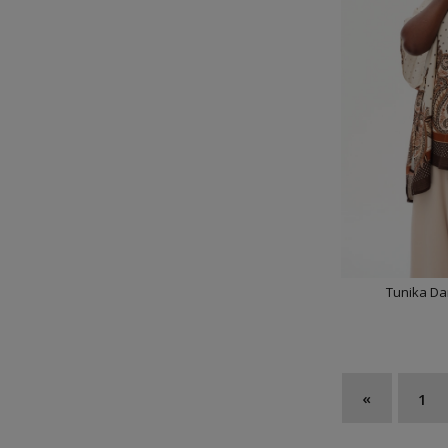
Tunika D
«
1