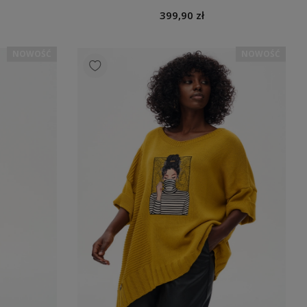
399,90 zł
NOWOŚĆ
NOWOŚĆ
Spódnica Kira Light Turqoise
289,90 zł