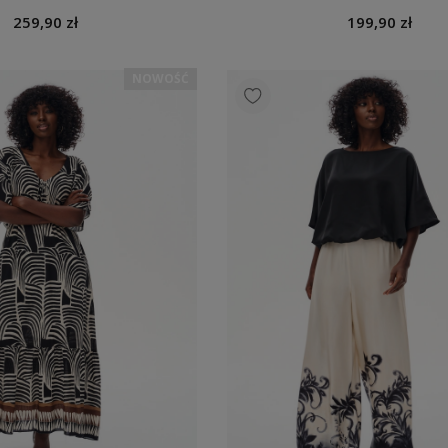
259,90 zł
199,90 zł
NOWOŚĆ
ska Bomi Khaki
Koszula Damska Sandro Brown
,90 zł
289,90 zł