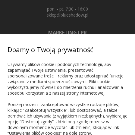
pon. - pt. 7:30 - 16:00
sklep@blueshadow.pl
MARKETING I PR
+48 603 721 635
Dbamy o Twoją prywatność
marketing@blueshadow.pl
Używamy plików cookie i podobnych technologii, aby
zapamiętać Twoje ustawienia, prezentować
spersonalizowane treści i reklamy oraz udostępniać funkcje
ZNAJDŹ NAS
związane z mediami społecznościowymi. Pliki cookie
wykorzystujemy również do mierzenia ruchu i analizowania
sposobu korzystania z naszej strony internetowej.
Poniżej możesz zaakceptować wszystkie rodzaje plików,
klikając “Zaakceptuj wszystkie”, lub dostosować, a także
odmówić ich używania (z wyjątkiem niezbędnych), wybierając
PŁATNOŚCI
opcję “Dostosuj zgody”. Udzieloną zgodę możesz w
dowolnym momencie wycofać lub zmienić, klikając w link
“Ustawienia plików cookies” na dole strony.
Blik
PayPo
Visa
Mastercard