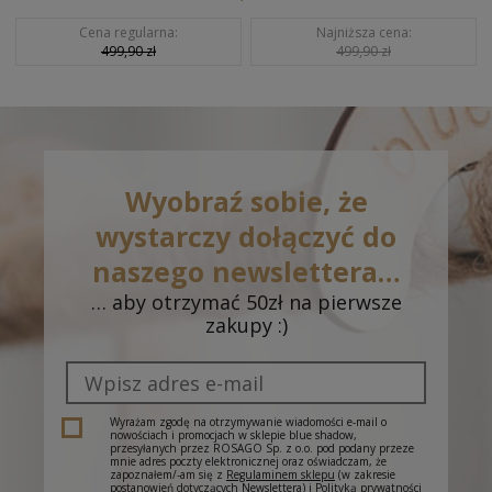
Cena regularna:
Najniższa cena:
499,90 zł
499,90 zł
Wyobraź sobie, że
wystarczy dołączyć do
naszego newslettera…
… aby otrzymać 50zł na pierwsze
zakupy :)
Wyrażam zgodę na otrzymywanie wiadomości e-mail o
nowościach i promocjach w sklepie blue shadow,
przesyłanych przez ROSAGO Sp. z o.o. pod podany przeze
mnie adres poczty elektronicznej oraz oświadczam, że
zapoznałem/-am się z
Regulaminem sklepu
(w zakresie
postanowień dotyczących Newslettera) i
Polityką prywatności