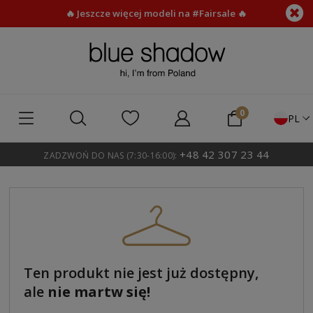
🔥 Jeszcze więcej modeli na #Fairsale 🔥
PL
+48 42 307 23 44
ZADZWOŃ DO NAS (7:30-16:00):
Ten produkt nie jest już dostępny,
ale
nie martw się!