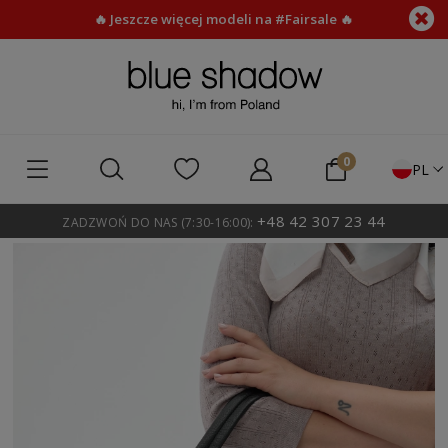
🔥 Jeszcze więcej modeli na #Fairsale 🔥
PL
+48 42 307 23 44
ZADZWOŃ DO NAS (7:30-16:00):