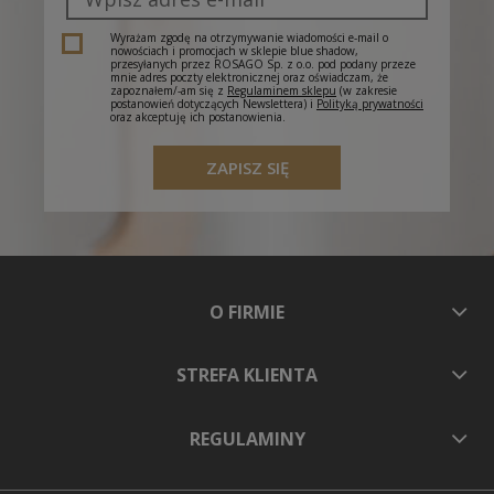
Odbiór w salonie - Cieszyn, Plac Św. Krzyża 1
(-
0,00 zł
dostawa do 5 dni roboczych)
Wyrażam zgodę na otrzymywanie wiadomości e-mail o
nowościach i promocjach w sklepie blue shadow,
przesyłanych przez ROSAGO Sp. z o.o. pod podany przeze
mnie adres poczty elektronicznej oraz oświadczam, że
zapoznałem/-am się z
Regulaminem sklepu
(w zakresie
postanowień dotyczących Newslettera) i
Polityką prywatności
oraz akceptuję ich postanowienia.
ZAPISZ SIĘ
O FIRMIE
STREFA KLIENTA
REGULAMINY