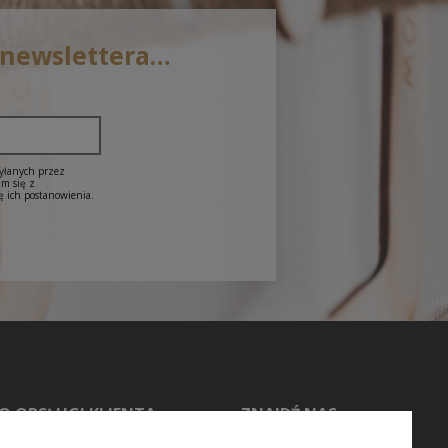
 newslettera…
syłanych przez
am się z
ę ich postanowienia.
O OBSŁUGI KLIENTA
ZNAJDŹ NAS