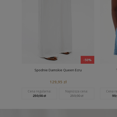
50%
-50%
Spodnie Damskie Queen Ecru
Top D
129,95 zł
a:
Cena regularna:
Najniższa cena:
Cena regula
259,90 zł
259,90 zł
99,90 zł