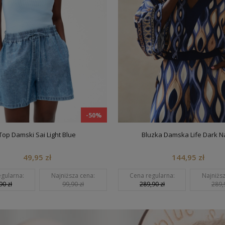
-50%
amski Sai Light Blue
Bluzka Damska Life Dark Navy
49,95 zł
144,95 zł
rna:
Najniższa cena:
Cena regularna:
Najniższa ce
99,90 zł
289,90 zł
289,90 zł