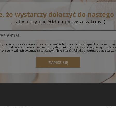
e, że wystarczy dołączyć do naszego
… aby otrzymać 50zł na pierwsze zakupy :)
ę na otrzymywanie wiadomości e-mail o nowościach i promocjach w sklepie blue shadow, prze
 o.o. pod podany przeze mnie adres poczty elektronicznej oraz oświadczam, że zapoznałem/-
 sklepu
(w zakresie postanowień dotyczących Newslettera) i
Polityką prywatności
oraz akceptuj
ZAPISZ SIĘ
BIUR
REGULAMINY