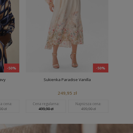
-50%
-50%
Sukienka Paradise Vanilla
Bluzka
249,95 zł
na:
Cena regularna:
Najniższa cena:
Cena regula
499,90 zł
499,90 zł
209,90 z