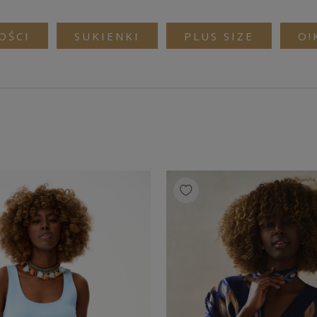
OŚCI
SUKIENKI
PLUS SIZE
O!