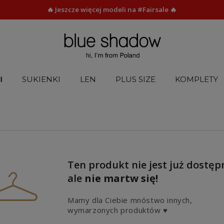
🔥 Jeszcze więcej modeli na #Fairsale 🔥
I
SUKIENKI
LEN
PLUS SIZE
KOMPLETY
Ten produkt nie jest już dostęp
ale
nie martw się!
Mamy dla Ciebie mnóstwo innych,
wymarzonych produktów ♥