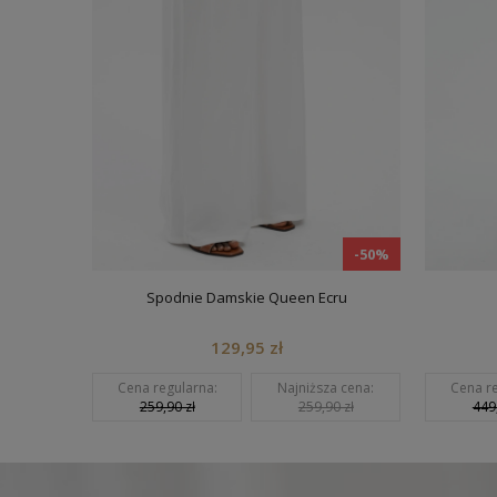
-50%
-50%
Spodnie Damskie Queen Ecru
129,95 zł
 cena:
Cena regularna:
Najniższa cena:
Cena re
 zł
259,90 zł
259,90 zł
449,