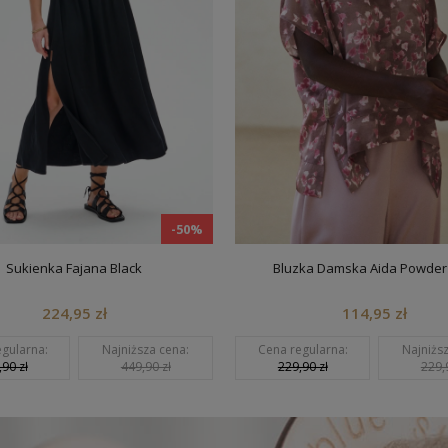
-50%
Sukienka Fajana Black
Bluzka Damska Aida Powder 
224,95 zł
114,95 zł
gularna:
Najniższa cena:
Cena regularna:
Najniższ
90 zł
449,90 zł
229,90 zł
229,9