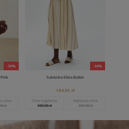
-50%
-50%
Pink
Sukienka Ebba Butter
184,95 zł
a cena:
Cena regularna:
Najniższa cena:
Cena re
0 zł
369,90 zł
369,90 zł
279