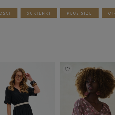
OŚCI
SUKIENKI
PLUS SIZE
O!