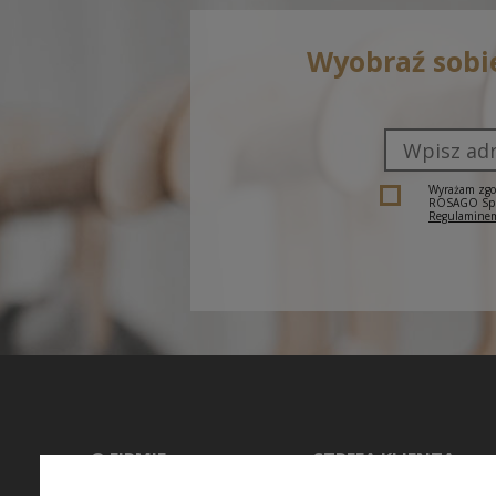
Wyobraź sobi
Wyrażam zgod
ROSAGO Sp. z
Regulaminem
O FIRMIE
STREFA KLIENTA