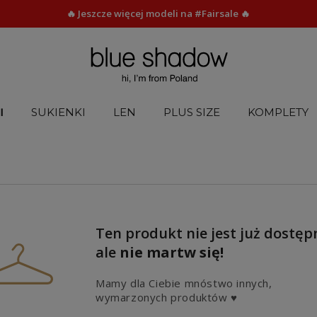
🔥 Jeszcze więcej modeli na #Fairsale 🔥
I
SUKIENKI
LEN
PLUS SIZE
KOMPLETY
Ten produkt nie jest już dostęp
ale
nie martw się!
Mamy dla Ciebie mnóstwo innych,
wymarzonych produktów ♥