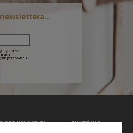
 newslettera…
syłanych przez
am się z
ę ich postanowienia.
O OBSŁUGI KLIENTA
ZNAJDŹ NAS