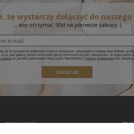
e, że wystarczy dołączyć do naszego
… aby otrzymać 50zł na pierwsze zakupy :)
ę na otrzymywanie wiadomości e-mail o nowościach i promocjach w sklepie blue shadow, prze
 o.o. pod podany przeze mnie adres poczty elektronicznej oraz oświadczam, że zapoznałem/-
 sklepu
(w zakresie postanowień dotyczących Newslettera) i
Polityką prywatności
oraz akceptuj
ZAPISZ SIĘ
BIUR
REGULAMINY