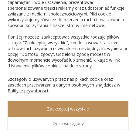
zapamiętać Twoje ustawienia, prezentować
spersonalizowane treści i reklamy oraz udostępniać funkcje
ZNAJDŹ NAS
związane z mediami społecznościowymi. Pliki cookie
wykorzystujemy również do mierzenia ruchu i analizowania
sposobu korzystania z naszej strony internetowej.
Poniżej możesz zaakceptować wszystkie rodzaje plików,
klikając “Zaakceptuj wszystkie”, lub dostosować, a także
odmówić ich używania (z wyjątkiem niezbędnych), wybierając
PŁATNOŚCI
opcję “Dostosuj zgody”. Udzieloną zgodę możesz w
dowolnym momencie wycofać lub zmienić, klikając w link
“Ustawienia plików cookies” na dole strony.
Blik
PayPo
Visa
Mastercard
Szczegóły o używanych przez nas plikach cookie oraz
zasadach przetwarzania danych osobowych znajdziesz w
Polityce prywatności.
ROSAGO Sp. z o.o., 43-100 Tychy, Ks. Świerzego 8, NIP: 9691474135, REGON:
Zaakceptuj wszystkie
240547340, KRS: 0000297347 Sąd Rejonowy Katowice Wschód w Katowicach, VIII
Wydział Gospodarczy Krajowego Rejestru Sądowego.
Dostosuj zgody
POKAŻ PEŁNĄ WERSJĘ STRONY
Sklep internetowy Shoper Premium