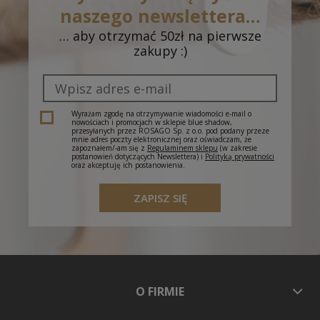
roboczych)
naszego newslettera…
… aby otrzymać 50zł na pierwsze
Odbiór w salonie - Dąbrowa Górnicza, CH
0,00 zł
zakupy :)
Pogoria, J. III Sobieskiego 6A
(- dostawa do 5
dni roboczych)
Odbiór w salonie - Cieszyn, Plac Św. Krzyża 1
(-
0,00 zł
dostawa do 5 dni roboczych)
Wyrażam zgodę na otrzymywanie wiadomości e-mail o
nowościach i promocjach w sklepie blue shadow,
przesyłanych przez ROSAGO Sp. z o.o. pod podany przeze
mnie adres poczty elektronicznej oraz oświadczam, że
zapoznałem/-am się z
Regulaminem sklepu
(w zakresie
postanowień dotyczących Newslettera) i
Polityką prywatności
oraz akceptuję ich postanowienia.
ZAPISZ SIĘ
O FIRMIE