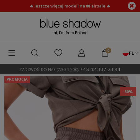
🔥 Jeszcze więcej modeli na #Fairsale 🔥
PL
+48 42 307 23 44
ZADZWOŃ DO NAS (7:30-16:00):
PROMOCJA
-50%