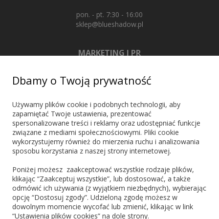
pon. - pt. 7:30 - 16:00
sklep@blueshadow.pl
MARKETING I PR
+48 603 721 635
Dbamy o Twoją prywatność
marketing@blueshadow.pl
Używamy plików cookie i podobnych technologii, aby
zapamiętać Twoje ustawienia, prezentować
spersonalizowane treści i reklamy oraz udostępniać funkcje
ZNAJDŹ NAS
związane z mediami społecznościowymi. Pliki cookie
wykorzystujemy również do mierzenia ruchu i analizowania
sposobu korzystania z naszej strony internetowej.
Poniżej możesz zaakceptować wszystkie rodzaje plików,
klikając “Zaakceptuj wszystkie”, lub dostosować, a także
odmówić ich używania (z wyjątkiem niezbędnych), wybierając
PŁATNOŚCI
opcję “Dostosuj zgody”. Udzieloną zgodę możesz w
dowolnym momencie wycofać lub zmienić, klikając w link
“Ustawienia plików cookies” na dole strony.
Blik
PayPo
Visa
Mastercard