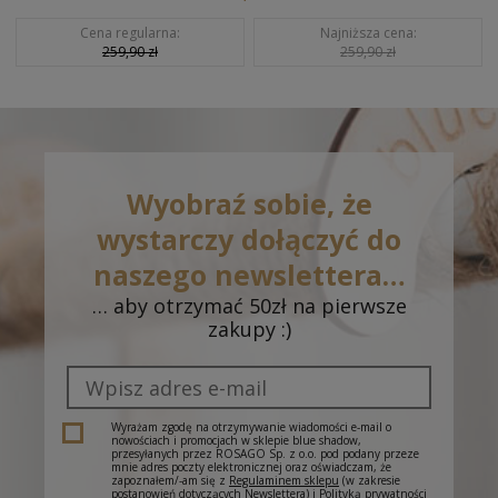
Cena regularna:
Najniższa cena:
259,90 zł
259,90 zł
Wyobraź sobie, że
wystarczy dołączyć do
naszego newslettera…
… aby otrzymać 50zł na pierwsze
zakupy :)
Wyrażam zgodę na otrzymywanie wiadomości e-mail o
nowościach i promocjach w sklepie blue shadow,
przesyłanych przez ROSAGO Sp. z o.o. pod podany przeze
mnie adres poczty elektronicznej oraz oświadczam, że
zapoznałem/-am się z
Regulaminem sklepu
(w zakresie
postanowień dotyczących Newslettera) i
Polityką prywatności