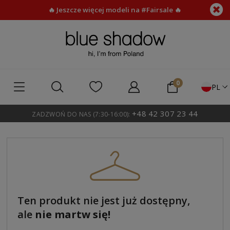
🔥 Jeszcze więcej modeli na #Fairsale 🔥
PL
+48 42 307 23 44
ZADZWOŃ DO NAS (7:30-16:00):
Ten produkt nie jest już dostępny,
ale
nie martw się!