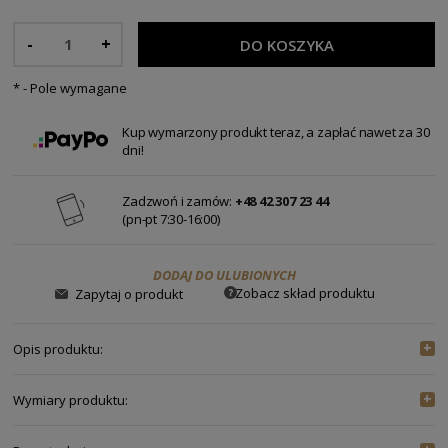
-
+
DO KOSZYKA
*
- Pole wymagane
Kup wymarzony produkt teraz, a zapłać nawet za 30
dni!
Zadzwoń i zamów:
+48 42 307 23 44
(pn-pt 7:30-16:00)
DODAJ DO ULUBIONYCH
Zobacz skład produktu
Zapytaj o produkt
Opis produktu:
Sweter Ghost
Wymiary produktu:
Długość
ROZMIAR
36/38
40/42