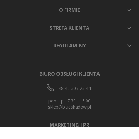
O FIRMIE
STREFA KLIENTA
REGULAMINY
BIURO OBSŁUGI KLIENTA
+48 42 307 23 44
pon. - pt. 7:30 - 16:00
sklep@blueshadow.pl
MARKETING I PR