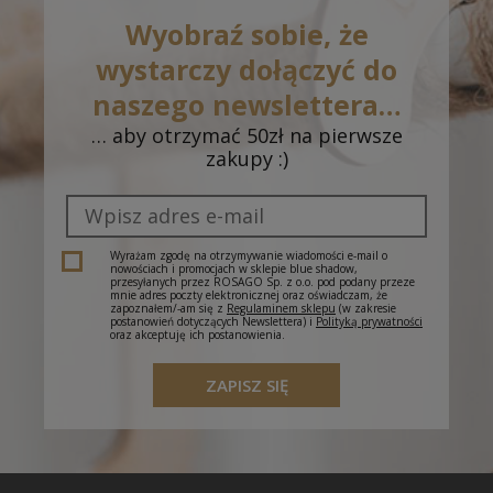
roboczych)
Wyobraź sobie, że
Odbiór w salonie - Gorzów Wlkp., CH Nova
0,00 zł
wystarczy dołączyć do
Park, ul. Przemysłowa 2
(- dostawa do 5 dni
roboczych)
naszego newslettera…
… aby otrzymać 50zł na pierwsze
Odbiór w salonie - Dąbrowa Górnicza, CH
0,00 zł
zakupy :)
Pogoria, J. III Sobieskiego 6A
(- dostawa do 5
dni roboczych)
Odbiór w salonie - Cieszyn, Plac Św. Krzyża 1
(-
0,00 zł
dostawa do 5 dni roboczych)
Wyrażam zgodę na otrzymywanie wiadomości e-mail o
nowościach i promocjach w sklepie blue shadow,
przesyłanych przez ROSAGO Sp. z o.o. pod podany przeze
mnie adres poczty elektronicznej oraz oświadczam, że
zapoznałem/-am się z
Regulaminem sklepu
(w zakresie
postanowień dotyczących Newslettera) i
Polityką prywatności
oraz akceptuję ich postanowienia.
ZAPISZ SIĘ