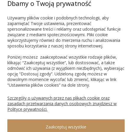
+48 603 721 635
Dbamy o Twoją prywatność
marketing@blueshadow.pl
Używamy plików cookie i podobnych technologii, aby
zapamiętać Twoje ustawienia, prezentować
spersonalizowane treści i reklamy oraz udostępniać funkcje
ZNAJDŹ NAS
związane z mediami społecznościowymi. Pliki cookie
wykorzystujemy również do mierzenia ruchu i analizowania
sposobu korzystania z naszej strony internetowej.
Poniżej możesz zaakceptować wszystkie rodzaje plików,
klikając “Zaakceptuj wszystkie”, lub dostosować, a także
odmówić ich używania (z wyjątkiem niezbędnych), wybierając
PŁATNOŚCI
opcję “Dostosuj zgody”. Udzieloną zgodę możesz w
dowolnym momencie wycofać lub zmienić, klikając w link
“Ustawienia plików cookies” na dole strony.
Blik
PayPo
Visa
Mastercard
Szczegóły o używanych przez nas plikach cookie oraz
zasadach przetwarzania danych osobowych znajdziesz w
Polityce prywatności.
ROSAGO Sp. z o.o., 43-100 Tychy, Ks. Świerzego 8, NIP: 9691474135, REGON:
Zaakceptuj wszystkie
240547340, KRS: 0000297347 Sąd Rejonowy Katowice Wschód w Katowicach, VIII