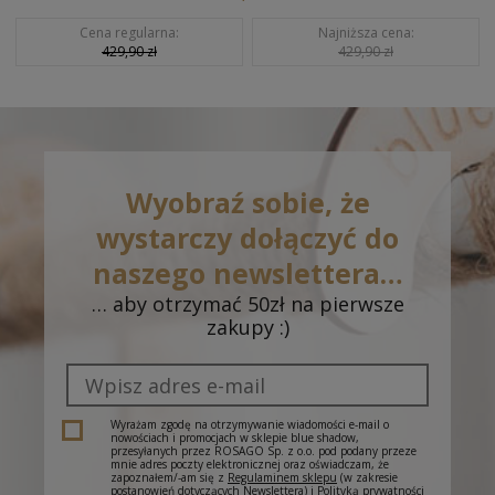
Cena regularna:
Najniższa cena:
429,90 zł
429,90 zł
Wyobraź sobie, że
wystarczy dołączyć do
naszego newslettera…
… aby otrzymać 50zł na pierwsze
zakupy :)
Wyrażam zgodę na otrzymywanie wiadomości e-mail o
nowościach i promocjach w sklepie blue shadow,
przesyłanych przez ROSAGO Sp. z o.o. pod podany przeze
mnie adres poczty elektronicznej oraz oświadczam, że
zapoznałem/-am się z
Regulaminem sklepu
(w zakresie
postanowień dotyczących Newslettera) i
Polityką prywatności