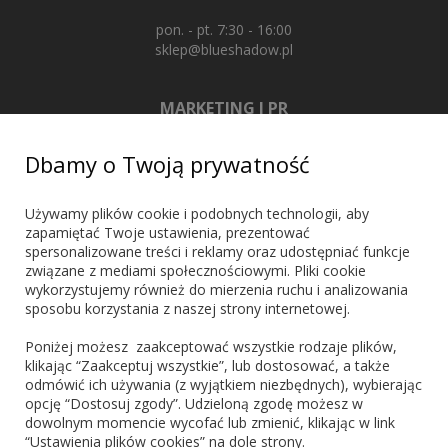
pon. - pt. 7:30 - 16:00
sklep@blueshadow.pl
MARKETING I PR
+48 603 721 635
Dbamy o Twoją prywatność
marketing@blueshadow.pl
Używamy plików cookie i podobnych technologii, aby
zapamiętać Twoje ustawienia, prezentować
spersonalizowane treści i reklamy oraz udostępniać funkcje
ZNAJDŹ NAS
związane z mediami społecznościowymi. Pliki cookie
wykorzystujemy również do mierzenia ruchu i analizowania
sposobu korzystania z naszej strony internetowej.
Poniżej możesz zaakceptować wszystkie rodzaje plików,
klikając “Zaakceptuj wszystkie”, lub dostosować, a także
odmówić ich używania (z wyjątkiem niezbędnych), wybierając
PŁATNOŚCI
opcję “Dostosuj zgody”. Udzieloną zgodę możesz w
dowolnym momencie wycofać lub zmienić, klikając w link
“Ustawienia plików cookies” na dole strony.
Blik
PayPo
Visa
Mastercard