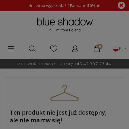
🔥 Letnia wyprzedaż #Fairsale -50% 🔥
PL
+48 42 307 23 44
ZADZWOŃ DO NAS (7:30-16:00):
Ten produkt nie jest już dostępny,
ale
nie martw się!