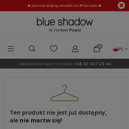
🔥 Jeszcze więcej modeli na #Fairsale 🔥
PL
+48 42 307 23 44
ZADZWOŃ DO NAS (7:30-16:00):
Ten produkt nie jest już dostępny,
ale
nie martw się!