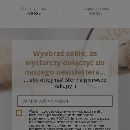
Cena regularna:
Najniższa cena:
429,90 zł
429,90 zł
Wyobraź sobie, że
wystarczy dołączyć do
naszego newslettera…
… aby otrzymać 50zł na pierwsze
zakupy :)
Wyrażam zgodę na otrzymywanie wiadomości e-mail o
nowościach i promocjach w sklepie blue shadow,
przesyłanych przez ROSAGO Sp. z o.o. pod podany przeze
mnie adres poczty elektronicznej oraz oświadczam, że
zapoznałem/-am się z
Regulaminem sklepu
(w zakresie
postanowień dotyczących Newslettera) i
Polityką prywatności