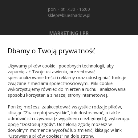
pon. - pt. 7:30 - 16:00
sklep@blueshadow.pl
MARKETING I PR
+48 603 721 635
Dbamy o Twoją prywatność
marketing@blueshadow.pl
Używamy plików cookie i podobnych technologii, aby
zapamiętać Twoje ustawienia, prezentować
spersonalizowane treści i reklamy oraz udostępniać funkcje
ZNAJDŹ NAS
związane z mediami społecznościowymi. Pliki cookie
wykorzystujemy również do mierzenia ruchu i analizowania
sposobu korzystania z naszej strony internetowej.
Poniżej możesz zaakceptować wszystkie rodzaje plików,
klikając “Zaakceptuj wszystkie”, lub dostosować, a także
odmówić ich używania (z wyjątkiem niezbędnych), wybierając
PŁATNOŚCI
opcję “Dostosuj zgody”. Udzieloną zgodę możesz w
dowolnym momencie wycofać lub zmienić, klikając w link
“Ustawienia plików cookies” na dole strony.
Blik
PayPo
Visa
Mastercard