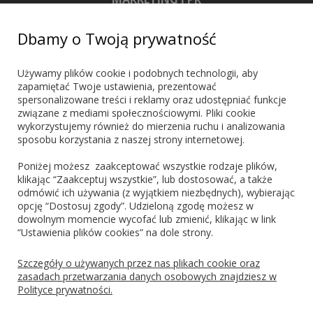
+48 603 721 635
Dbamy o Twoją prywatność
marketing@blueshadow.pl
Używamy plików cookie i podobnych technologii, aby
zapamiętać Twoje ustawienia, prezentować
spersonalizowane treści i reklamy oraz udostępniać funkcje
ZNAJDŹ NAS
związane z mediami społecznościowymi. Pliki cookie
wykorzystujemy również do mierzenia ruchu i analizowania
sposobu korzystania z naszej strony internetowej.
Poniżej możesz zaakceptować wszystkie rodzaje plików,
klikając “Zaakceptuj wszystkie”, lub dostosować, a także
odmówić ich używania (z wyjątkiem niezbędnych), wybierając
PŁATNOŚCI
opcję “Dostosuj zgody”. Udzieloną zgodę możesz w
dowolnym momencie wycofać lub zmienić, klikając w link
“Ustawienia plików cookies” na dole strony.
Blik
PayPo
Visa
Mastercard
Szczegóły o używanych przez nas plikach cookie oraz
zasadach przetwarzania danych osobowych znajdziesz w
Polityce prywatności.