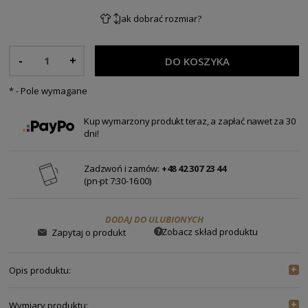
Jak dobrać rozmiar?
-
+
DO KOSZYKA
*
- Pole wymagane
Kup wymarzony produkt teraz, a zapłać nawet za 30
dni!
Zadzwoń i zamów:
+48 42 307 23 44
(pn-pt 7:30-16:00)
DODAJ DO ULUBIONYCH
Zobacz skład produktu
Zapytaj o produkt
Opis produktu:
Wymiary produktu:
Spódnica Xawa Ecru 2