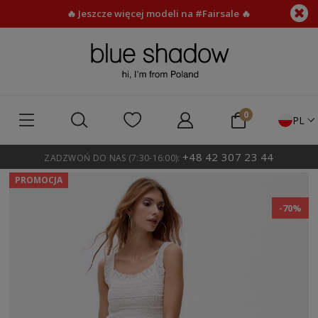
🔥 Jeszcze więcej modeli na #Fairsale 🔥
PL
+48 42 307 23 44
ZADZWOŃ DO NAS (7:30-16:00):
PROMOCJA
-70%