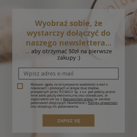
Odbiór w salonie - Inowrocław, Galeria Solna,
0,00 zł
ul. Wojska Polskiego 16
(- dostawa do 5 dni
roboczych)
Wyobraź sobie, że
Odbiór w salonie - Gorzów Wlkp., CH Nova
0,00 zł
wystarczy dołączyć do
Park, ul. Przemysłowa 2
(- dostawa do 5 dni
roboczych)
naszego newslettera…
… aby otrzymać 50zł na pierwsze
Odbiór w salonie - Dąbrowa Górnicza, CH
0,00 zł
zakupy :)
Pogoria, J. III Sobieskiego 6A
(- dostawa do 5
dni roboczych)
Odbiór w salonie - Cieszyn, Plac Św. Krzyża 1
(-
0,00 zł
dostawa do 5 dni roboczych)
Wyrażam zgodę na otrzymywanie wiadomości e-mail o
nowościach i promocjach w sklepie blue shadow,
przesyłanych przez ROSAGO Sp. z o.o. pod podany przeze
mnie adres poczty elektronicznej oraz oświadczam, że
zapoznałem/-am się z
Regulaminem sklepu
(w zakresie
postanowień dotyczących Newslettera) i
Polityką prywatności
oraz akceptuję ich postanowienia.
ZAPISZ SIĘ