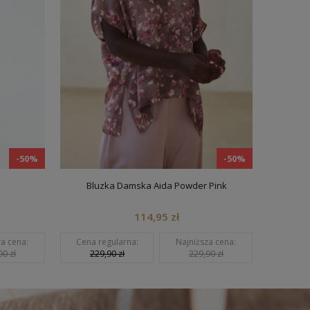
0%
-50%
Bluzka Damska Aida Powder Pink
Bermudy Da
114,95 zł
Cena regularna:
Najniższa cena:
Cena regularn
229,90 zł
229,90 zł
279,90 zł