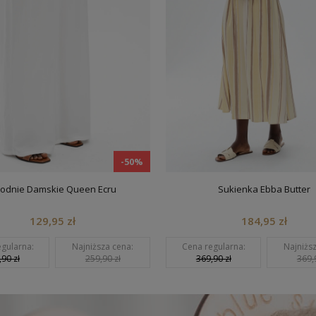
-50%
-5
Damskie Queen Ecru
Sukienka Ebba Butter
129,95 zł
184,95 zł
:
Najniższa cena:
Cena regularna:
Najniższa cena:
259,90 zł
369,90 zł
369,90 zł