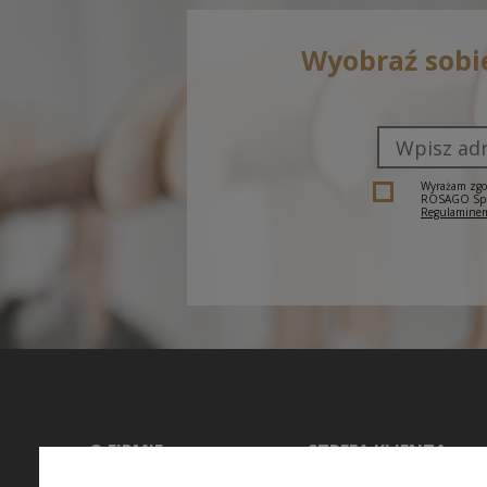
Wyobraź sobi
Wyrażam zgod
ROSAGO Sp. z
Regulaminem
O FIRMIE
STREFA KLIENTA