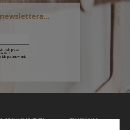
 newslettera…
syłanych przez
am się z
ę ich postanowienia.
O OBSŁUGI KLIENTA
ZNAJDŹ NAS