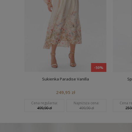
0%
-50%
Sukienka Paradise Vanilla
Spodnie 
249,95 zł
Cena regularna:
Najniższa cena:
Cena regularna
499,90 zł
499,90 zł
259,90 zł