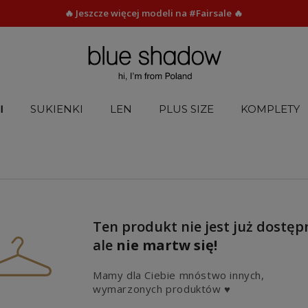
🔥 Jeszcze więcej modeli na #Fairsale 🔥
I
SUKIENKI
LEN
PLUS SIZE
KOMPLETY
Ten produkt nie jest już dostęp
ale
nie martw się!
Mamy dla Ciebie mnóstwo innych,
wymarzonych produktów ♥