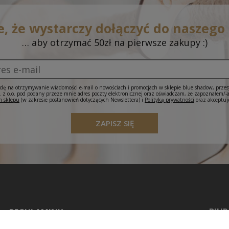
e, że wystarczy dołączyć do naszego
… aby otrzymać 50zł na pierwsze zakupy :)
ę na otrzymywanie wiadomości e-mail o nowościach i promocjach w sklepie blue shadow, prze
 o.o. pod podany przeze mnie adres poczty elektronicznej oraz oświadczam, że zapoznałem/-
 sklepu
(w zakresie postanowień dotyczących Newslettera) i
Polityką prywatności
oraz akceptuj
ZAPISZ SIĘ
BIUR
REGULAMINY