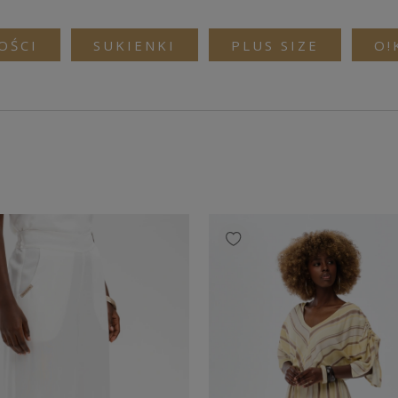
OŚCI
SUKIENKI
PLUS SIZE
O!