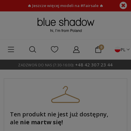
🔥 Jeszcze więcej modeli na #Fairsale 🔥
PL
+48 42 307 23 44
ZADZWOŃ DO NAS (7:30-16:00):
Ten produkt nie jest już dostępny,
ale
nie martw się!