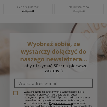
Cena regularna:
Najniższa cena:
259,90 zł
259,90 zł
Wyobraź sobie, że
wystarczy dołączyć do
naszego newslettera…
… aby otrzymać 50zł na pierwsze
zakupy :)
Wyrażam zgodę na otrzymywanie wiadomości e-mail o
nowościach i promocjach w sklepie blue shadow,
przesyłanych przez ROSAGO Sp. z o.o. pod podany przeze
mnie adres poczty elektronicznej oraz oświadczam, że
zapoznałem/-am się z
Regulaminem sklepu
(w zakresie
postanowień dotyczących Newslettera) i
Polityką prywatności