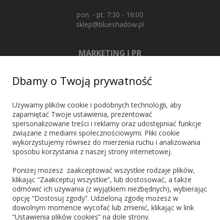
pon. - pt. 7:30 - 16:00
sklep@blueshadow.pl
MARKETING I PR
+48 603 721 635
Dbamy o Twoją prywatność
marketing@blueshadow.pl
Używamy plików cookie i podobnych technologii, aby
zapamiętać Twoje ustawienia, prezentować
spersonalizowane treści i reklamy oraz udostępniać funkcje
ZNAJDŹ NAS
związane z mediami społecznościowymi. Pliki cookie
wykorzystujemy również do mierzenia ruchu i analizowania
sposobu korzystania z naszej strony internetowej.
Poniżej możesz zaakceptować wszystkie rodzaje plików,
klikając “Zaakceptuj wszystkie”, lub dostosować, a także
odmówić ich używania (z wyjątkiem niezbędnych), wybierając
PŁATNOŚCI
opcję “Dostosuj zgody”. Udzieloną zgodę możesz w
dowolnym momencie wycofać lub zmienić, klikając w link
“Ustawienia plików cookies” na dole strony.
Blik
PayPo
Visa
Mastercard