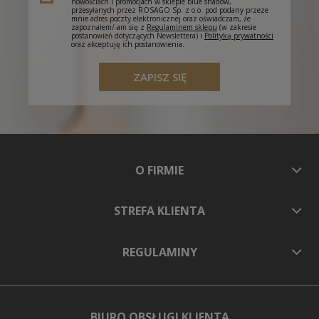
nowościach i promocjach w sklepie blue shadow,
przesyłanych przez ROSAGO Sp. z o.o. pod podany przeze
mnie adres poczty elektronicznej oraz oświadczam, że
zapoznałem/-am się z
Regulaminem sklepu
(w zakresie
postanowień dotyczących Newslettera) i
Polityką prywatności
oraz akceptuję ich postanowienia.
ZAPISZ SIĘ
O FIRMIE
STREFA KLIENTA
REGULAMINY
BIURO OBSŁUGI KLIENTA