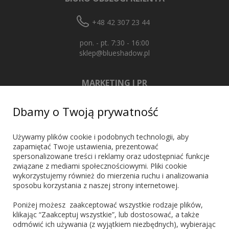
+48 42 307 23 44
pon. - pt. 7:30 - 16:00
sklep@blueshadow.pl
MARKETING I PR
+48 603 721 635
Dbamy o Twoją prywatność
marketing@blueshadow.pl
Używamy plików cookie i podobnych technologii, aby
zapamiętać Twoje ustawienia, prezentować
spersonalizowane treści i reklamy oraz udostępniać funkcje
ZNAJDŹ NAS
związane z mediami społecznościowymi. Pliki cookie
wykorzystujemy również do mierzenia ruchu i analizowania
sposobu korzystania z naszej strony internetowej.
Poniżej możesz zaakceptować wszystkie rodzaje plików,
klikając “Zaakceptuj wszystkie”, lub dostosować, a także
odmówić ich używania (z wyjątkiem niezbędnych), wybierając