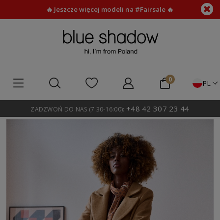
🔥 Jeszcze więcej modeli na #Fairsale 🔥
PL
+48 42 307 23 44
ZADZWOŃ DO NAS (7:30-16:00):