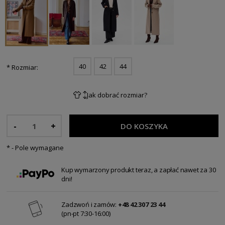
40
42
44
*
Rozmiar:
Jak dobrać rozmiar?
-
+
DO KOSZYKA
*
- Pole wymagane
Kup wymarzony produkt teraz, a zapłać nawet za 30
dni!
Zadzwoń i zamów:
+48 42 307 23 44
(pn-pt 7:30-16:00)