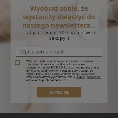
Rozmiar
roboczych)
Wyobraź sobie, że
uniwerslany
Odbiór w salonie - Gorzów Wlkp., CH Nova
0,00 zł
wystarczy dołączyć do
Park, ul. Przemysłowa 2
(- dostawa do 5 dni
roboczych)
naszego newslettera…
… aby otrzymać 50zł na pierwsze
Odbiór w salonie - Dąbrowa Górnicza, CH
0,00 zł
zakupy :)
Pogoria, J. III Sobieskiego 6A
(- dostawa do 5
dni roboczych)
Odbiór w salonie - Cieszyn, Plac Św. Krzyża 1
(-
0,00 zł
dostawa do 5 dni roboczych)
Wyrażam zgodę na otrzymywanie wiadomości e-mail o
nowościach i promocjach w sklepie blue shadow,
przesyłanych przez ROSAGO Sp. z o.o. pod podany przeze
mnie adres poczty elektronicznej oraz oświadczam, że
zapoznałem/-am się z
Regulaminem sklepu
(w zakresie
postanowień dotyczących Newslettera) i
Polityką prywatności
oraz akceptuję ich postanowienia.
ZAPISZ SIĘ