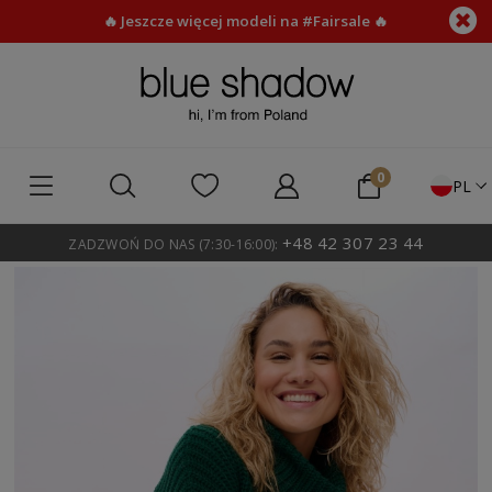
🔥 Jeszcze więcej modeli na #Fairsale 🔥
PL
+48 42 307 23 44
ZADZWOŃ DO NAS (7:30-16:00):