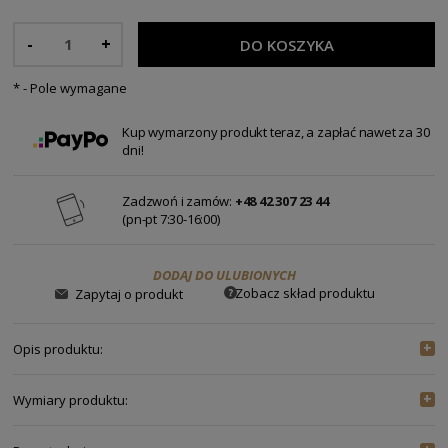
-
+
DO KOSZYKA
*
- Pole wymagane
Kup wymarzony produkt teraz, a zapłać nawet za 30
dni!
Zadzwoń i zamów:
+48 42 307 23 44
(pn-pt 7:30-16:00)
DODAJ DO ULUBIONYCH
Zobacz skład produktu
Zapytaj o produkt
Opis produktu:
GOLF TOSKAN
Wymiary produktu:
ROZMIAR
UNIWERSALNY