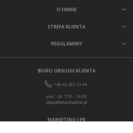
O FIRMIE
STREFA KLIENTA
REGULAMINY
BIURO OBSŁUGI KLIENTA
+48 42 307 23 44
pon. - pt. 7:30 - 16:00
sklep@blueshadow.pl
MARKETING I PR