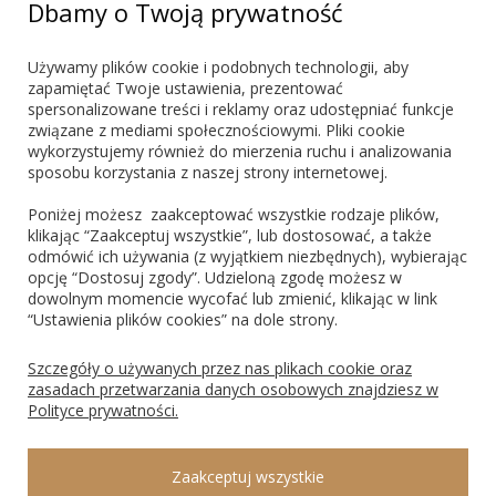
+48 603 721 635
Dbamy o Twoją prywatność
marketing@blueshadow.pl
Używamy plików cookie i podobnych technologii, aby
zapamiętać Twoje ustawienia, prezentować
spersonalizowane treści i reklamy oraz udostępniać funkcje
ZNAJDŹ NAS
związane z mediami społecznościowymi. Pliki cookie
wykorzystujemy również do mierzenia ruchu i analizowania
sposobu korzystania z naszej strony internetowej.
Poniżej możesz zaakceptować wszystkie rodzaje plików,
klikając “Zaakceptuj wszystkie”, lub dostosować, a także
odmówić ich używania (z wyjątkiem niezbędnych), wybierając
PŁATNOŚCI
opcję “Dostosuj zgody”. Udzieloną zgodę możesz w
dowolnym momencie wycofać lub zmienić, klikając w link
“Ustawienia plików cookies” na dole strony.
Blik
PayPo
Visa
Mastercard
Szczegóły o używanych przez nas plikach cookie oraz
zasadach przetwarzania danych osobowych znajdziesz w
Polityce prywatności.
ROSAGO Sp. z o.o., 43-100 Tychy, Ks. Świerzego 8, NIP: 9691474135, REGON:
Zaakceptuj wszystkie
240547340, KRS: 0000297347 Sąd Rejonowy Katowice Wschód w Katowicach, VIII