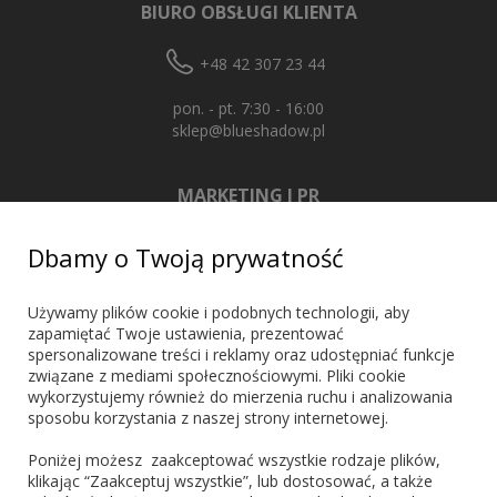
BIURO OBSŁUGI KLIENTA
+48 42 307 23 44
pon. - pt. 7:30 - 16:00
sklep@blueshadow.pl
MARKETING I PR
+48 603 721 635
Dbamy o Twoją prywatność
marketing@blueshadow.pl
Używamy plików cookie i podobnych technologii, aby
zapamiętać Twoje ustawienia, prezentować
spersonalizowane treści i reklamy oraz udostępniać funkcje
ZNAJDŹ NAS
związane z mediami społecznościowymi. Pliki cookie
wykorzystujemy również do mierzenia ruchu i analizowania
sposobu korzystania z naszej strony internetowej.
Poniżej możesz zaakceptować wszystkie rodzaje plików,
klikając “Zaakceptuj wszystkie”, lub dostosować, a także