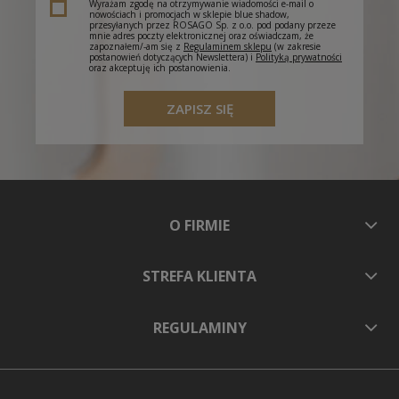
Wyrażam zgodę na otrzymywanie wiadomości e-mail o
nowościach i promocjach w sklepie blue shadow,
przesyłanych przez ROSAGO Sp. z o.o. pod podany przeze
mnie adres poczty elektronicznej oraz oświadczam, że
zapoznałem/-am się z
Regulaminem sklepu
(w zakresie
postanowień dotyczących Newslettera) i
Polityką prywatności
oraz akceptuję ich postanowienia.
ZAPISZ SIĘ
O FIRMIE
STREFA KLIENTA
REGULAMINY