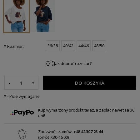
36/38
40/42
44/46
48/50
*
Rozmiar:
Jak dobrać rozmiar?
-
+
DO KOSZYKA
*
- Pole wymagane
Kup wymarzony produkt teraz, a zapłać nawet za 30
dni!
Zadzwoń i zamów:
+48 42 307 23 44
(pn-pt 7:30-16:00)