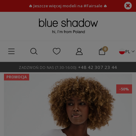
🔥 Jeszcze więcej modeli na #Fairsale 🔥
PL
+48 42 307 23 44
ZADZWOŃ DO NAS (7:30-16:00):
PROMOCJA
-50%