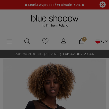
🔥 Letnia wyprzedaż #Fairsale -50% 🔥
PL
+48 42 307 23 44
ZADZWOŃ DO NAS (7:30-16:00):