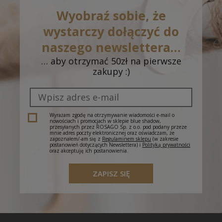
roboczych)
Wyobraź sobie, że
Odbiór w salonie - Gorzów Wlkp., CH Nova
0,00 zł
wystarczy dołączyć do
Park, ul. Przemysłowa 2
(- dostawa do 5 dni
roboczych)
naszego newslettera…
… aby otrzymać 50zł na pierwsze
Odbiór w salonie - Dąbrowa Górnicza, CH
0,00 zł
zakupy :)
Pogoria, J. III Sobieskiego 6A
(- dostawa do 5
dni roboczych)
Odbiór w salonie - Cieszyn, Plac Św. Krzyża 1
(-
0,00 zł
dostawa do 5 dni roboczych)
Wyrażam zgodę na otrzymywanie wiadomości e-mail o
nowościach i promocjach w sklepie blue shadow,
przesyłanych przez ROSAGO Sp. z o.o. pod podany przeze
mnie adres poczty elektronicznej oraz oświadczam, że
zapoznałem/-am się z
Regulaminem sklepu
(w zakresie
postanowień dotyczących Newslettera) i
Polityką prywatności
oraz akceptuję ich postanowienia.
ZAPISZ SIĘ