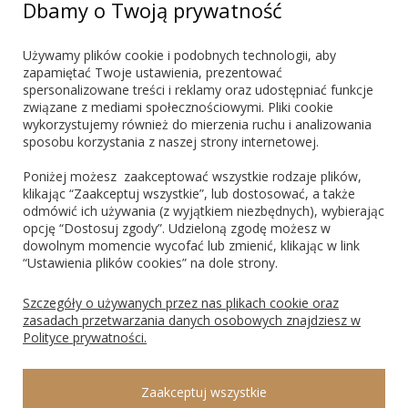
+48 603 721 635
Dbamy o Twoją prywatność
marketing@blueshadow.pl
Używamy plików cookie i podobnych technologii, aby
zapamiętać Twoje ustawienia, prezentować
spersonalizowane treści i reklamy oraz udostępniać funkcje
ZNAJDŹ NAS
związane z mediami społecznościowymi. Pliki cookie
wykorzystujemy również do mierzenia ruchu i analizowania
sposobu korzystania z naszej strony internetowej.
Poniżej możesz zaakceptować wszystkie rodzaje plików,
klikając “Zaakceptuj wszystkie”, lub dostosować, a także
odmówić ich używania (z wyjątkiem niezbędnych), wybierając
PŁATNOŚCI
opcję “Dostosuj zgody”. Udzieloną zgodę możesz w
dowolnym momencie wycofać lub zmienić, klikając w link
“Ustawienia plików cookies” na dole strony.
Blik
PayPo
Visa
Mastercard
Szczegóły o używanych przez nas plikach cookie oraz
zasadach przetwarzania danych osobowych znajdziesz w
Polityce prywatności.
ROSAGO Sp. z o.o., 43-100 Tychy, Ks. Świerzego 8, NIP: 9691474135, REGON:
Zaakceptuj wszystkie
240547340, KRS: 0000297347 Sąd Rejonowy Katowice Wschód w Katowicach, VIII