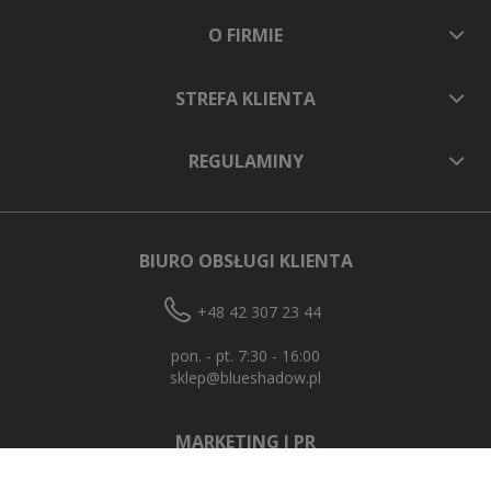
O FIRMIE
STREFA KLIENTA
REGULAMINY
BIURO OBSŁUGI KLIENTA
+48 42 307 23 44
pon. - pt. 7:30 - 16:00
sklep@blueshadow.pl
MARKETING I PR