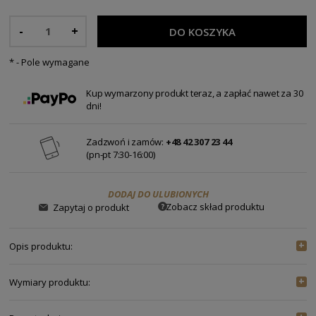
-
+
DO KOSZYKA
*
- Pole wymagane
Kup wymarzony produkt teraz, a zapłać nawet za 30
dni!
Zadzwoń i zamów:
+48 42 307 23 44
(pn-pt 7:30-16:00)
DODAJ DO ULUBIONYCH
Zobacz skład produktu
Zapytaj o produkt
Opis produktu:
Wymiary produktu:
Bluzka Vonni
ROZMIAR
34
36
38
40
42
44
Fason