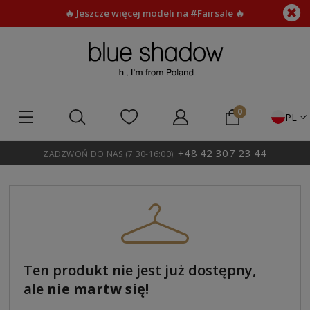
🔥 Jeszcze więcej modeli na #Fairsale 🔥
PL
+48 42 307 23 44
ZADZWOŃ DO NAS (7:30-16:00):
Ten produkt nie jest już dostępny,
ale
nie martw się!