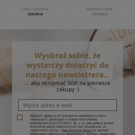
Cena regularna:
Najniższa cena:
229,90 zł
229,90 zł
Wyobraź sobie, że
wystarczy dołączyć do
naszego newslettera…
… aby otrzymać 50zł na pierwsze
zakupy :)
Wyrażam zgodę na otrzymywanie wiadomości e-mail o
nowościach i promocjach w sklepie blue shadow,
przesyłanych przez ROSAGO Sp. z o.o. pod podany przeze
mnie adres poczty elektronicznej oraz oświadczam, że
zapoznałem/-am się z
Regulaminem sklepu
(w zakresie
postanowień dotyczących Newslettera) i
Polityką prywatności