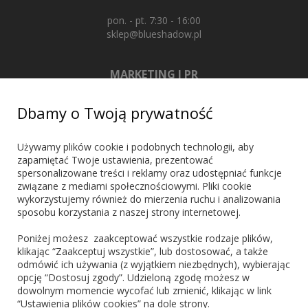
pon. - pt. 7:30 - 16:00
sklep@blueshadow.pl
MARKETING I PR
+48 603 721 635
Dbamy o Twoją prywatność
marketing@blueshadow.pl
Używamy plików cookie i podobnych technologii, aby
zapamiętać Twoje ustawienia, prezentować
spersonalizowane treści i reklamy oraz udostępniać funkcje
ZNAJDŹ NAS
związane z mediami społecznościowymi. Pliki cookie
wykorzystujemy również do mierzenia ruchu i analizowania
sposobu korzystania z naszej strony internetowej.
Poniżej możesz zaakceptować wszystkie rodzaje plików,
klikając “Zaakceptuj wszystkie”, lub dostosować, a także
odmówić ich używania (z wyjątkiem niezbędnych), wybierając
PŁATNOŚCI
opcję “Dostosuj zgody”. Udzieloną zgodę możesz w
dowolnym momencie wycofać lub zmienić, klikając w link
“Ustawienia plików cookies” na dole strony.
Blik
PayPo
Visa
Mastercard