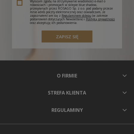
Wyrażam zgodę na otrzymywanie wiadomości e-mail o
nowościach i promocjach w sklepie blue shadow,
przesyłanych przez ROSAGO Sp. z o.o. pod podany przeze
mnie adres poczty elektronicznej oraz oświadczam, że
zapoznałem/-am się z
Regulaminem sklepu
(w zakresie
postanowień dotyczących Newslettera) i
Polityką prywatności
oraz akceptuję ich postanowienia.
ZAPISZ SIĘ
O FIRMIE
STREFA KLIENTA
REGULAMINY