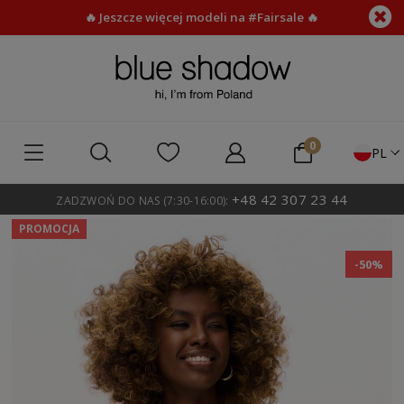
🔥 Jeszcze więcej modeli na #Fairsale 🔥
PL
+48 42 307 23 44
ZADZWOŃ DO NAS (7:30-16:00):
PROMOCJA
-50%