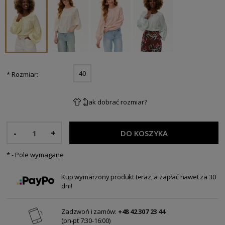
40
*
Rozmiar:
Jak dobrać rozmiar?
-
+
DO KOSZYKA
*
- Pole wymagane
Kup wymarzony produkt teraz, a zapłać nawet za 30
dni!
Zadzwoń i zamów:
+48 42 307 23 44
(pn-pt 7:30-16:00)