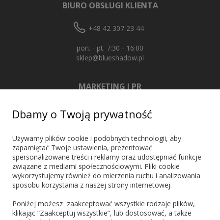
BIURO OBSŁUGI KLIENTA
+48 42 307 23 44
pon. - pt. 7:30 - 16:00
sklep@blueshadow.pl
MARKETING I PR
+48 603 721 635
Dbamy o Twoją prywatność
marketing@blueshadow.pl
Używamy plików cookie i podobnych technologii, aby
zapamiętać Twoje ustawienia, prezentować
spersonalizowane treści i reklamy oraz udostępniać funkcje
ZNAJDŹ NAS
związane z mediami społecznościowymi. Pliki cookie
wykorzystujemy również do mierzenia ruchu i analizowania
sposobu korzystania z naszej strony internetowej.
Poniżej możesz zaakceptować wszystkie rodzaje plików,
klikając “Zaakceptuj wszystkie”, lub dostosować, a także