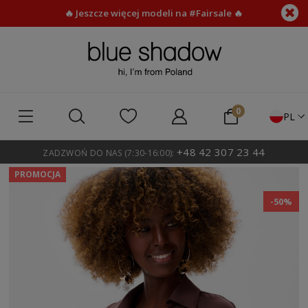
🔥 Jeszcze więcej modeli na #Fairsale 🔥
PL
+48 42 307 23 44
ZADZWOŃ DO NAS (7:30-16:00):
PROMOCJA
-50%