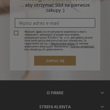
… aby otrzymać 50zł na pierwsze
Odbiór w salonie - Dąbrowa Górnicza, CH
0,00 zł
zakupy :)
Pogoria, J. III Sobieskiego 6A
(- dostawa do 5
dni roboczych)
Odbiór w salonie - Cieszyn, Plac Św. Krzyża 1
(-
0,00 zł
dostawa do 5 dni roboczych)
Wyrażam zgodę na otrzymywanie wiadomości e-mail o
nowościach i promocjach w sklepie blue shadow,
przesyłanych przez ROSAGO Sp. z o.o. pod podany przeze
mnie adres poczty elektronicznej oraz oświadczam, że
zapoznałem/-am się z
Regulaminem sklepu
(w zakresie
postanowień dotyczących Newslettera) i
Polityką prywatności
oraz akceptuję ich postanowienia.
ZAPISZ SIĘ
O FIRMIE
STREFA KLIENTA