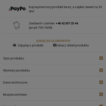
Kup wymarzony produkt teraz, a zapłać nawet za 30
dni!
Zadzwoń i zamów:
+48 42 307 23 44
(pn-pt 7:30-16:00)
DODAJ DO ULUBIONYCH
Zobacz skład produktu
Zapytaj o produkt
Opis produktu:
Bluzka Aria
Wymiary produktu:
Fason
TKANINA - PRODUKT MIERZONY NA PŁASKO
Dane techniczne:
regular
ROZMIAR
34/36
36/38
40/42
44/46
KOLOR
BRĄZOWY
Długość
OBWÓD KLATKI PIERSIOWEJ
98
102
110
116
Bezpieczeństwo:
mini
SKŁAD
100% WISKOZA
OBWÓD PASA
78
82
90
96
Producent