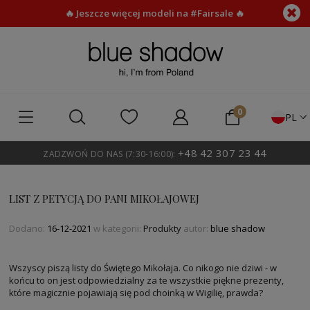
🔥 Jeszcze więcej modeli na #Fairsale 🔥
PL
+48 42 307 23 44
ZADZWOŃ DO NAS (7:30-16:00):
LIST Z PETYCJĄ DO PANI MIKOŁAJOWEJ
Dodano:
16-12-2021
w kategorii:
Produkty
autor:
blue shadow
Wszyscy piszą listy do Świętego Mikołaja. Co nikogo nie dziwi - w
końcu to on jest odpowiedzialny za te wszystkie piękne prezenty,
które magicznie pojawiają się pod choinką w Wigilię, prawda?