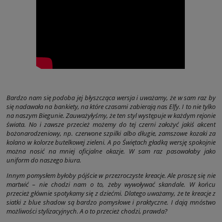
Bardzo nam się podoba jej błyszcząca wersja i uważamy, że w sam raz by
się nadawała na bankiety, na które czasami zabierają nas Elfy. I to nie tylko
na naszym Biegunie. Zauważyłyśmy, że ten styl występuje w każdym rejonie
świata. No i zawsze przecież możemy do tej czerni założyć jakiś akcent
bożonarodzeniowy, np. czerwone szpilki albo długie, zamszowe kozaki za
kolano w kolorze butelkowej zieleni. A po Świętach gładką wersję spokojnie
można nosić na mniej oficjalne okazje. W sam raz pasowałaby jako
uniform do naszego biura.
Innym pomysłem byłoby pójście w przezroczyste kreacje. Ale proszę się nie
martwić – nie chodzi nam o to, żeby wywoływać skandale. W końcu
przecież głównie spotykamy się z dziećmi. Dlatego uważamy, że te kreacje z
siatki z blue shadow są bardzo pomysłowe i praktyczne. I dają mnóstwo
możliwości stylizacyjnych. A o to przecież chodzi, prawda?