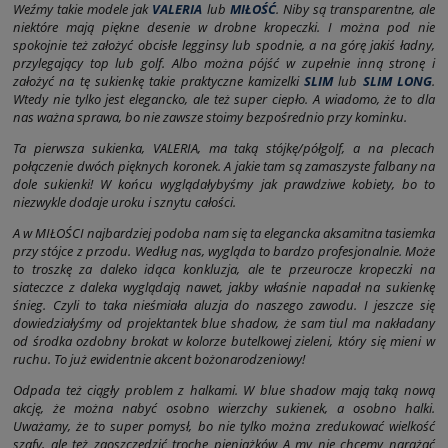
Weźmy takie modele jak
VALERIA
lub
MIŁOŚĆ
. Niby są transparentne, ale
niektóre mają piękne desenie w drobne kropeczki. I można pod nie
spokojnie też założyć obcisłe legginsy lub spodnie, a na górę jakiś ładny,
przylegający top lub golf. Albo można pójść w zupełnie inną stronę i
założyć na tę sukienkę takie praktyczne kamizelki
SLIM
lub
SLIM LONG
.
Wtedy nie tylko jest elegancko, ale też super ciepło. A wiadomo, że to dla
nas ważna sprawa, bo nie zawsze stoimy bezpośrednio przy kominku.
Ta pierwsza sukienka, VALERIA, ma taką stójkę/półgolf, a na plecach
połączenie dwóch pięknych koronek. A jakie tam są zamaszyste falbany na
dole sukienki! W końcu wyglądałybyśmy jak prawdziwe kobiety, bo to
niezwykle dodaje uroku i sznytu całości.
A w MIŁOŚCI najbardziej podoba nam się ta elegancka aksamitna tasiemka
przy stójce z przodu. Według nas, wygląda to bardzo profesjonalnie. Może
to troszkę za daleko idąca konkluzja, ale te przeurocze kropeczki na
siateczce z daleka wyglądają nawet, jakby właśnie napadał na sukienkę
śnieg. Czyli to taka nieśmiała aluzja do naszego zawodu. I jeszcze się
dowiedziałyśmy od projektantek blue shadow, że sam tiul ma nakładany
od środka ozdobny brokat w kolorze butelkowej zieleni, który się mieni w
ruchu. To już ewidentnie akcent bożonarodzeniowy!
Odpada też ciągły problem z halkami. W blue shadow mają taką nową
akcję, że można nabyć osobno wierzchy sukienek, a osobno halki.
Uważamy, że to super pomysł, bo nie tylko można zredukować wielkość
szafy, ale też zaoszczędzić trochę pieniążków A my nie chcemy narażać