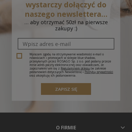
wystarczy dołączyć do
naszego newslettera…
… aby otrzymać 50zł na pierwsze
zakupy :)
Wyrażam zgodę na otrzymywanie wiadomości e-mail o
nowościach i promocjach w sklepie blue shadow,
przesyłanych przez ROSAGO Sp. z o.o. pod podany przeze
mnie adres poczty elektronicznej oraz oświadczam, że
zapoznałem/-am się z
Regulaminem sklepu
(w zakresie
postanowień dotyczących Newslettera) i
Polityką prywatności
oraz akceptuję ich postanowienia.
ZAPISZ SIĘ
O FIRMIE