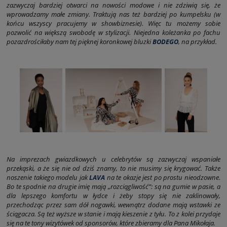
zazwyczaj bardziej otwarci na nowości modowe i nie zdziwią się, że
wprowadzamy małe zmiany. Traktują nas też bardziej po kumpelsku (w
końcu wszyscy pracujemy w showbiznesie). Więc tu możemy sobie
pozwolić na większą swobodę w stylizacji. Niejedna koleżanka po fachu
pozazdrościłaby nam tej pięknej koronkowej bluzki
BODEGO
, na przykład.
Na imprezach gwiazdkowych u celebrytów są zazwyczaj wspaniałe
przekąski, a że się nie od dziś znamy, to nie musimy się krygować. Także
noszenie takiego modelu jak
LAVA
na te okazje jest po prostu nieodzowne.
Bo te spodnie na drugie imię mają „rozciągliwość”: są na gumie w pasie, a
dla lepszego komfortu w łydce i żeby stopy się nie zaklinowały,
przechodząc przez sam dół nogawki, wewnątrz dodane mają wstawki ze
ściągacza. Są też wyższe w stanie i mają kieszenie z tyłu. To z kolei przydaje
się na te tony wizytówek od sponsorów, które zbieramy dla Pana Mikołaja.