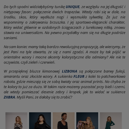
Do tych spodni widziałybyśmy tunikę
UNIQUE
, ze względu na jej długość i
nietypowy fason: połączenie dwóch trapezów. Wtedy robi się w dole, na
środku, skos, który wydłuża nogi i wysmukla sylwetkę. Że już nie
wspomnimy o zakrywaniu brzuszka. I jej sportowo-elegancki charakter,
który widać głównie w ozdobnych ściągaczach z lureksową nitką, znowu
stawia na uniwersalizm. Na pewno przydałby nam się na długie podróże
saniami.
Na sam koniec mamy taką bardzo rewolucyjną propozycję, ale wierzymy, że
jest Pani na tyle otwarta, że się z nami zgodzi. A może by tak pójść w
orientalne wzory i mocne akcenty kolorystyczne dla odmiany? Ale nie te
oczywiste, czyli zieleń i czerwień.
W przepięknej bluzce kimonowej
LIZBONA
są połączone barwy fuksji,
amarantu oraz złociste wzory. A sukienka
FLEUR
z kolei to patchworkowa
robota, gdzie mieszają się ze sobą kwiaty oraz animal prints. No chyba że
te kolory to już za dużo. W takim razie możemy pozostać przy bieli i czerni,
ale wtedy pomieszać desenie zebry i kropek, jak to widać w sukience
ZIIBRA
. Myśli Pani, że dałoby się to zrobić?