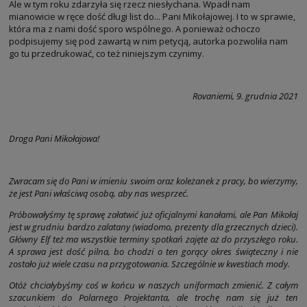
Ale w tym roku zdarzyła się rzecz niesłychana. Wpadł nam
mianowicie w ręce dość długi list do... Pani Mikołajowej. I to w sprawie,
która ma z nami dość sporo wspólnego. A ponieważ ochoczo
podpisujemy się pod zawartą w nim petycją, autorka pozwoliła nam
go tu przedrukować, co też niniejszym czynimy.
Rovaniemi, 9. grudnia 2021
Droga Pani Mikołajowa!
Zwracam się do Pani w imieniu swoim oraz koleżanek z pracy, bo wierzymy,
że jest Pani właściwą osobą, aby nas wesprzeć.
Próbowałyśmy tę sprawę załatwić już oficjalnymi kanałami, ale Pan Mikołaj
jest w grudniu bardzo zalatany (wiadomo, prezenty dla grzecznych dzieci).
Główny Elf też ma wszystkie terminy spotkań zajęte aż do przyszłego roku.
A sprawa jest dość pilna, bo chodzi o ten gorący okres świąteczny i nie
zostało już wiele czasu na przygotowania. Szczególnie w kwestiach mody.
Otóż chciałybyśmy coś w końcu w naszych uniformach zmienić. Z całym
szacunkiem do Polarnego Projektanta, ale trochę nam się już ten