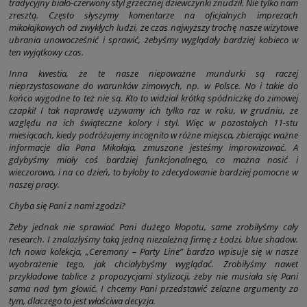
tradycyjny biało-czerwony styl grzecznej dziewczynki znudził. Nie tylko nam
zresztą. Często słyszymy komentarze na oficjalnych imprezach
mikołajkowych od zwykłych ludzi, że czas najwyższy trochę nasze wizytowe
ubrania unowocześnić i sprawić, żebyśmy wyglądały bardziej kobieco w
ten wyjątkowy czas.
Inna kwestia, że te nasze niepoważne mundurki są raczej
nieprzystosowane do warunków zimowych, np. w Polsce. No i takie do
końca wygodne to też nie są. Kto to widział krótką spódniczkę do zimowej
czapki! I tak naprawdę używamy ich tylko raz w roku, w grudniu, ze
względu na ich świąteczne kolory i styl. Więc w pozostałych 11-stu
miesiącach, kiedy podróżujemy incognito w różne miejsca, zbierając ważne
informacje dla Pana Mikołaja, zmuszone jesteśmy improwizować. A
gdybyśmy miały coś bardziej funkcjonalnego, co można nosić i
wieczorowo, i na co dzień, to byłoby to zdecydowanie bardziej pomocne w
naszej pracy.
Chyba się Pani z nami zgodzi?
Żeby jednak nie sprawiać Pani dużego kłopotu, same zrobiłyśmy cały
research. I znalazłyśmy taką jedną niezależną firmę z Łodzi, blue shadow.
Ich nowa kolekcja, „Ceremony – Party Line” bardzo wpisuje się w nasze
wyobrażenie tego, jak chciałybyśmy wyglądać. Zrobiłyśmy nawet
przykładowe tablice z propozycjami stylizacji, żeby nie musiała się Pani
sama nad tym głowić. I chcemy Pani przedstawić żelazne argumenty za
tym, dlaczego to jest właściwa decyzja.