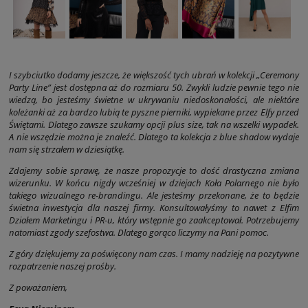
I szybciutko dodamy jeszcze, że większość tych ubrań w kolekcji „Ceremony
Party Line” jest dostępna aż do rozmiaru 50. Zwykli ludzie pewnie tego nie
wiedzą, bo jesteśmy świetne w ukrywaniu niedoskonałości, ale niektóre
koleżanki aż za bardzo lubią te pyszne pierniki, wypiekane przez Elfy przed
Świętami. Dlatego zawsze szukamy opcji plus size, tak na wszelki wypadek.
A nie wszędzie można je znaleźć. Dlatego ta kolekcja z blue shadow wydaje
nam się strzałem w dziesiątkę.
Zdajemy sobie sprawę, że nasze propozycje to dość drastyczna zmiana
wizerunku. W końcu nigdy wcześniej w dziejach Koła Polarnego nie było
takiego wizualnego re-brandingu. Ale jesteśmy przekonane, że to będzie
świetna inwestycja dla naszej firmy. Konsultowałyśmy to nawet z Elfim
Działem Marketingu i PR-u, który wstępnie go zaakceptował. Potrzebujemy
natomiast zgody szefostwa. Dlatego gorąco liczymy na Pani pomoc.
Z góry dziękujemy za poświęcony nam czas. I mamy nadzieję na pozytywne
rozpatrzenie naszej prośby.
Z poważaniem,