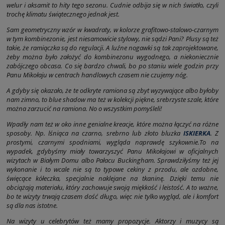
welur i aksamit to hity tego sezonu. Cudnie odbija się w nich światło, czyli
trochę klimatu świątecznego jednak jest.
Sam geometryczny wzór w kwadraty, w kolorze grafitowo-stalowo-czarnym
w tym kombinezonie, jest niesamowicie stylowy, nie sądzi Pani? Plusy są też
takie, że ramiączka są do regulacji. A luźne nogawki są tak zaprojektowane,
żeby można było założyć do kombinezonu wygodnego, a niekoniecznie
zabójczego obcasa. Co się bardzo chwali, bo po staniu wiele godzin przy
Panu Mikołaju w centrach handlowych czasem nie czujemy nóg.
A gdyby się okazało, że te odkryte ramiona są zbyt wyzywające albo byłoby
nam zimno, to blue shadow ma też w kolekcji piękne, srebrzyste szale, które
można zarzucić na ramiona. No o wszystkim pomyśleli!
Wpadły nam też w oko inne genialne kreacje, które można łączyć na różne
sposoby. Np. lśniąca na czarno, srebrno lub złoto bluzka
ISKIERKA
. Z
prostymi, czarnymi spodniami, wygląda naprawdę szykownie.To na
wypadek, gdybyśmy miały towarzyszyć Panu Mikołajowi w oficjalnych
wizytach w Białym Domu albo Pałacu Buckingham. Sprawdziłyśmy też jej
wykonanie i to wcale nie są to typowe cekiny z przodu, ale ozdobne,
święcące kółeczka, specjalnie naklejane na tkaninę. Dzięki temu nie
obciążają materiału, który zachowuje swoją miękkość i leistość. A to ważne,
bo te wizyty trwają czasem dość długo, więc nie tylko wygląd, ale i komfort
są dla nas istotne.
Na wizyty u celebrytów też mamy propozycje. Aktorzy i muzycy są