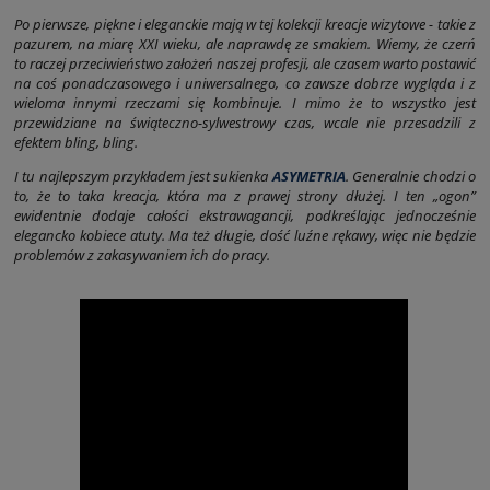
Po pierwsze, piękne i eleganckie mają w tej kolekcji kreacje wizytowe - takie z
pazurem, na miarę XXI wieku, ale naprawdę ze smakiem. Wiemy, że czerń
to raczej przeciwieństwo założeń naszej profesji, ale czasem warto postawić
na coś ponadczasowego i uniwersalnego, co zawsze dobrze wygląda i z
wieloma innymi rzeczami się kombinuje. I mimo że to wszystko jest
przewidziane na świąteczno-sylwestrowy czas, wcale nie przesadzili z
efektem bling, bling.
I tu najlepszym przykładem jest sukienka
ASYMETRIA
. Generalnie chodzi o
to, że to taka kreacja, która ma z prawej strony dłużej. I ten „ogon”
ewidentnie dodaje całości ekstrawagancji, podkreślając jednocześnie
elegancko kobiece atuty. Ma też długie, dość luźne rękawy, więc nie będzie
problemów z zakasywaniem ich do pracy.