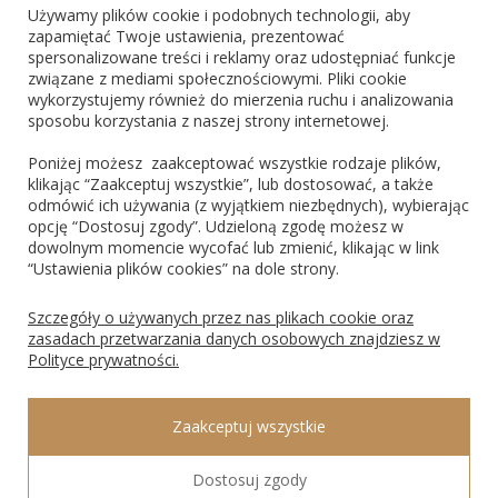
Używamy plików cookie i podobnych technologii, aby
zapamiętać Twoje ustawienia, prezentować
spersonalizowane treści i reklamy oraz udostępniać funkcje
ZNAJDŹ NAS
związane z mediami społecznościowymi. Pliki cookie
wykorzystujemy również do mierzenia ruchu i analizowania
sposobu korzystania z naszej strony internetowej.
Poniżej możesz zaakceptować wszystkie rodzaje plików,
klikając “Zaakceptuj wszystkie”, lub dostosować, a także
odmówić ich używania (z wyjątkiem niezbędnych), wybierając
PŁATNOŚCI
opcję “Dostosuj zgody”. Udzieloną zgodę możesz w
dowolnym momencie wycofać lub zmienić, klikając w link
“Ustawienia plików cookies” na dole strony.
Blik
PayPo
Visa
Mastercard
Szczegóły o używanych przez nas plikach cookie oraz
zasadach przetwarzania danych osobowych znajdziesz w
Polityce prywatności.
ROSAGO Sp. z o.o., 43-100 Tychy, Ks. Świerzego 8, NIP: 9691474135, REGON:
Zaakceptuj wszystkie
240547340, KRS: 0000297347 Sąd Rejonowy Katowice Wschód w Katowicach, VIII
Wydział Gospodarczy Krajowego Rejestru Sądowego.
Dostosuj zgody
POKAŻ PEŁNĄ WERSJĘ STRONY