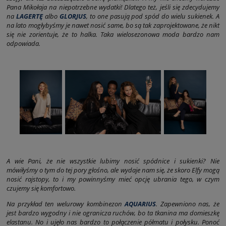
Pana Mikołaja na niepotrzebne wydatki! Dlatego też, jeśli się zdecydujemy
na
LAGERTĘ
albo
GLORJUS
, to one pasują pod spód do wielu sukienek. A
na lato mogłybyśmy je nawet nosić same, bo są tak zaprojektowane, że nikt
się nie zorientuje, że to halka. Taka wielosezonowa moda bardzo nam
odpowiada.
A wie Pani, że nie wszystkie lubimy nosić spódnice i sukienki? Nie
mówiłyśmy o tym do tej pory głośno, ale wydaje nam się, że skoro Elfy mogą
nosić rajstopy, to i my powinnyśmy mieć opcję ubrania tego, w czym
czujemy się komfortowo.
Na przykład ten welurowy kombinezon
AQUARIUS
. Zapewniono nas, że
jest bardzo wygodny i nie ogranicza ruchów, bo ta tkanina ma domieszkę
elastanu. No i ujęło nas bardzo to połączenie półmatu i połysku. Ponoć