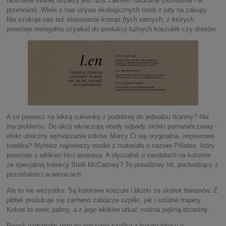
Noszenie lnianej odzieży jest dziś całkiem naturalne (dosłownie i w
przenośni). Wiele z nas używa ekologicznych toreb z juty na zakupy.
Nie szokuje nas też stosowanie konopi (tych samych, z których
powstaje nielegalna używka) do produkcji luźnych koszulek czy dresów.
A co powiesz na lekką sukienkę z podobnej do jedwabiu tkaniny? Nie
ma problemu. Do akcji wkraczają wtedy odpady skórki pomarańczowej -
efekt uboczny wytwarzania soków. Marzy Ci się oryginalna, imprezowa
torebka? Wybierz najnowszy model z materiału o nazwie Piñatex, który
powstaje z włókien liści ananasa. A słyszałaś o sandałach na koturnie
ze specjalnej kolekcji Stelli McCartney? To prawdziwy hit, pochodzący z
pozostałości w winnicach.
Ale to nie wszystko. Są kolorowe koszule i bluzki ze skórek bananów. Z
jabłek produkuje się zarówno zabójcze szpilki, jak i solidne trapery.
Kokos to owoc palmy, a z jego włókien utkać można piękną dzianinę.
Powoli nadchodzi pora na noszenie szalika z kwiatu lotosu o