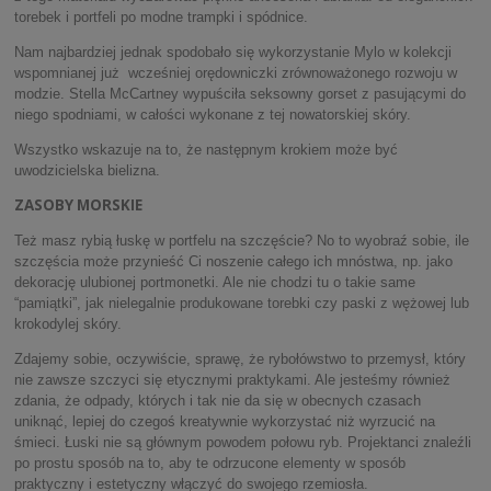
torebek i portfeli po modne trampki i spódnice.
Nam najbardziej jednak spodobało się wykorzystanie Mylo w kolekcji
wspomnianej już wcześniej orędowniczki zrównoważonego rozwoju w
modzie. Stella McCartney wypuściła seksowny gorset z pasującymi do
niego spodniami, w całości wykonane z tej nowatorskiej skóry.
Wszystko wskazuje na to, że następnym krokiem może być
uwodzicielska bielizna.
ZASOBY MORSKIE
Też masz rybią łuskę w portfelu na szczęście? No to wyobraź sobie, ile
szczęścia może przynieść Ci noszenie całego ich mnóstwa, np. jako
dekorację ulubionej portmonetki. Ale nie chodzi tu o takie same
“pamiątki”, jak nielegalnie produkowane torebki czy paski z wężowej lub
krokodylej skóry.
Zdajemy sobie, oczywiście, sprawę, że rybołówstwo to przemysł, który
nie zawsze szczyci się etycznymi praktykami. Ale jesteśmy również
zdania, że odpady, których i tak nie da się w obecnych czasach
uniknąć, lepiej do czegoś kreatywnie wykorzystać niż wyrzucić na
śmieci. Łuski nie są głównym powodem połowu ryb. Projektanci znaleźli
po prostu sposób na to, aby te odrzucone elementy w sposób
praktyczny i estetyczny włączyć do swojego rzemiosła.