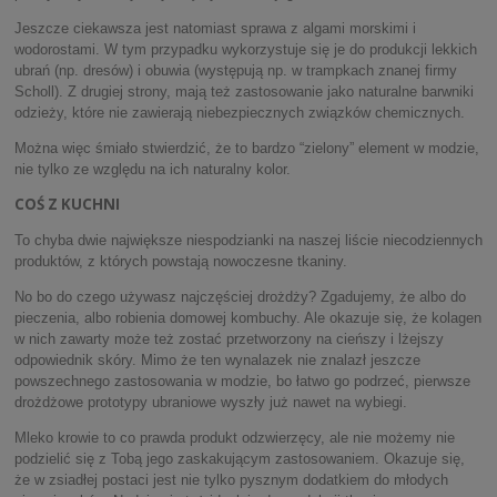
Jeszcze ciekawsza jest natomiast sprawa z algami morskimi i
wodorostami. W tym przypadku wykorzystuje się je do produkcji lekkich
ubrań (np. dresów) i obuwia (występują np. w trampkach znanej firmy
Scholl). Z drugiej strony, mają też zastosowanie jako naturalne barwniki
odzieży, które nie zawierają niebezpiecznych związków chemicznych.
Można więc śmiało stwierdzić, że to bardzo “zielony” element w modzie,
nie tylko ze względu na ich naturalny kolor.
COŚ Z KUCHNI
To chyba dwie największe niespodzianki na naszej liście niecodziennych
produktów, z których powstają nowoczesne tkaniny.
No bo do czego używasz najczęściej drożdży? Zgadujemy, że albo do
pieczenia, albo robienia domowej kombuchy. Ale okazuje się, że kolagen
w nich zawarty może też zostać przetworzony na cieńszy i lżejszy
odpowiednik skóry. Mimo że ten wynalazek nie znalazł jeszcze
powszechnego zastosowania w modzie, bo łatwo go podrzeć, pierwsze
drożdżowe prototypy ubraniowe wyszły już nawet na wybiegi.
Mleko krowie to co prawda produkt odzwierzęcy, ale nie możemy nie
podzielić się z Tobą jego zaskakującym zastosowaniem. Okazuje się,
że w zsiadłej postaci jest nie tylko pysznym dodatkiem do młodych