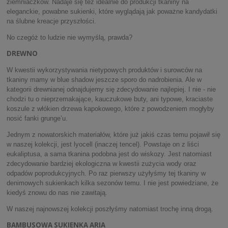
ziemniaczków. Nadaje się też idealnie do produkcji tkaniny na
eleganckie, powabne sukienki, które wyglądają jak poważne kandydatki
na ślubne kreacje przyszłości.
No czegóż to ludzie nie wymyślą, prawda?
DREWNO
W kwestii wykorzystywania nietypowych produktów i surowców na
tkaniny mamy w blue shadow jeszcze sporo do nadrobienia. Ale w
kategorii drewnianej odnajdujemy się zdecydowanie najlepiej. I nie - nie
chodzi tu o nieprzemakające, kauczukowe buty, ani typowe, kraciaste
koszule z włókien drzewa kapokowego, które z powodzeniem mogłyby
nosić fanki grunge’u.
Jednym z nowatorskich materiałów, które już jakiś czas temu pojawił się
w naszej kolekcji, jest lyocell (inaczej tencel). Powstaje on z liści
eukaliptusa, a sama tkanina podobna jest do wiskozy. Jest natomiast
zdecydowanie bardziej ekologiczna w kwestii zużycia wody oraz
odpadów poprodukcyjnych. Po raz pierwszy użyłyśmy tej tkaniny w
denimowych sukienkach kilka sezonów temu. I nie jest powiedziane, że
kiedyś znowu do nas nie zawitają.
W naszej najnowszej kolekcji poszłyśmy natomiast trochę inną drogą.
BAMBUSOWA SUKIENKA ARIA