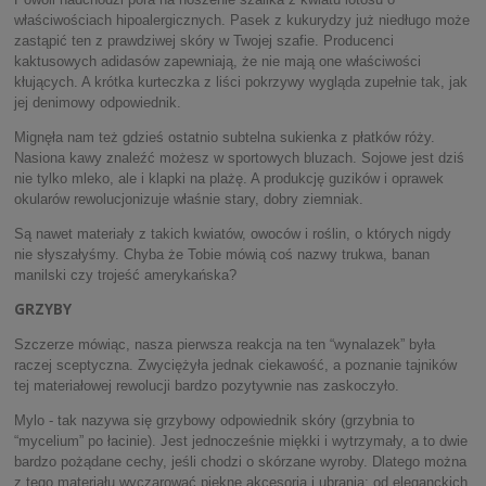
właściwościach hipoalergicznych. Pasek z kukurydzy już niedługo może
zastąpić ten z prawdziwej skóry w Twojej szafie. Producenci
kaktusowych adidasów zapewniają, że nie mają one właściwości
kłujących. A krótka kurteczka z liści pokrzywy wygląda zupełnie tak, jak
jej denimowy odpowiednik.
Mignęła nam też gdzieś ostatnio subtelna sukienka z płatków róży.
Nasiona kawy znaleźć możesz w sportowych bluzach. Sojowe jest dziś
nie tylko mleko, ale i klapki na plażę. A produkcję guzików i oprawek
okularów rewolucjonizuje właśnie stary, dobry ziemniak.
Są nawet materiały z takich kwiatów, owoców i roślin, o których nigdy
nie słyszałyśmy. Chyba że Tobie mówią coś nazwy trukwa, banan
manilski czy trojeść amerykańska?
GRZYBY
Szczerze mówiąc, nasza pierwsza reakcja na ten “wynalazek” była
raczej sceptyczna. Zwyciężyła jednak ciekawość, a poznanie tajników
tej materiałowej rewolucji bardzo pozytywnie nas zaskoczyło.
Mylo - tak nazywa się grzybowy odpowiednik skóry (grzybnia to
“mycelium” po łacinie). Jest jednocześnie miękki i wytrzymały, a to dwie
bardzo pożądane cechy, jeśli chodzi o skórzane wyroby. Dlatego można
z tego materiału wyczarować piękne akcesoria i ubrania: od eleganckich