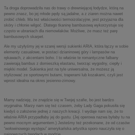
Ta droga doprowadziła nas do trawy o drewniejącej łodydze, którą na
pewno znasz, bo jej młode pędy są jadalne, a z ziaren można nawet
zrobić chleb. Ma też właściwości termoizolacyjne, jest przyjazna dla
skóry i chłonie wilgoć. Dlatego tkaninę bambusową wykorzystuje się
często w ubraniach dla niemowlaków. Możliwe, że masz też parę
bambusowych skarpet.
Ale my użyłyśmy jej w szarej wersji sukienki ARIA, która łączy w sobie
elementy casualowe, w postaci dzianinowej góry i lampasów na
rękawach, z akcentami boho. I to właśnie te romantyczne falbany
zawierają bambus z domieszką elastanu, tworząc wygodny, ciepły i
miękki model. Sukienka jest na tyle uniwersalna, że możesz ją
stylizować ze sportowymi butami, traperami lub kozakami, czyli jest
wprost idealna na okres jesienno-zimowy.
Mamy nadzieję, że znajdzie się w Twojej szafie, bo jest bardzo
oryginalna. Marzy nam się też czasem, żeby Lady Gaga pokusiła się
kiedyś o założenie jednej z naszych kreacji. I wydaje nam się, że to
właśnie ARIA przypadłaby jej do gustu. (Jej operowa nazwa byłaby tu na
pewno mocnym argumentem.) Jesteśmy też przekonane, że od czasów
“wołowinowego występu” amerykańska artystka sporo nauczyła się o
najnowszych trendach w modzie.