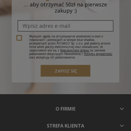
… aby otrzymać 50zł na pierwsze
zakupy :)
Wyrażam zgodę na otrzymywanie wiadomości e-mail o
nowościach i promocjach w sklepie blue shadow,
przesyłanych przez ROSAGO Sp. z o.o. pod podany przeze
mnie adres poczty elektronicznej oraz oświadczam, że
zapoznałem/-am się z
Regulaminem sklepu
(w zakresie
postanowień dotyczących Newslettera) i
Polityką prywatności
oraz akceptuję ich postanowienia.
ZAPISZ SIĘ
O FIRMIE
STREFA KLIENTA