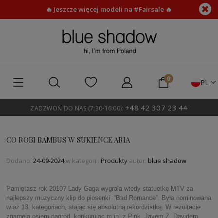
🔥 Jeszcze więcej modeli na #Fairsale 🔥
PL
+48 42 307 23 44
ZADZWOŃ DO NAS (7:30-16:00):
CO ROBI BAMBUS W SUKIENCE ARIA
Dodano:
24-09-2024
w kategorii:
Produkty
autor:
blue shadow
Pamiętasz rok 2010? Lady Gaga wygrała wtedy statuetkę MTV za
najlepszy muzyczny klip do piosenki “Bad Romance”. Była nominowana
w aż 13. kategoriach, stając się absolutną rekordzistką. W rezultacie
zgarnęła osiem nagród, konkurując m.in. z Pink, Jayem Z, Davidem