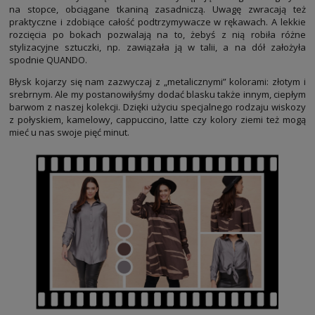
na stopce, obciągane tkaniną zasadniczą. Uwagę zwracają też
praktyczne i zdobiące całość podtrzymywacze w rękawach. A lekkie
rozcięcia po bokach pozwalają na to, żebyś z nią robiła różne
stylizacyjne sztuczki, np. zawiązała ją w talii, a na dół założyła
spodnie QUANDO.
Błysk kojarzy się nam zazwyczaj z „metalicznymi” kolorami: złotym i
srebrnym. Ale my postanowiłyśmy dodać blasku także innym, ciepłym
barwom z naszej kolekcji. Dzięki użyciu specjalnego rodzaju wiskozy
z połyskiem, kamelowy, cappuccino, latte czy kolory ziemi też mogą
mieć u nas swoje pięć minut.