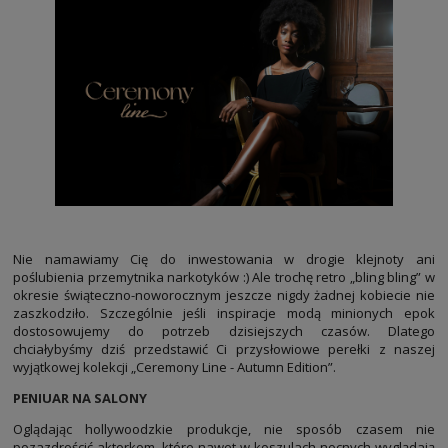
Nie namawiamy Cię do inwestowania w drogie klejnoty ani
poślubienia przemytnika narkotyków :) Ale trochę retro „bling bling” w
okresie świąteczno-noworocznym jeszcze nigdy żadnej kobiecie nie
zaszkodziło. Szczególnie jeśli inspiracje modą minionych epok
dostosowujemy do potrzeb dzisiejszych czasów. Dlatego
chciałybyśmy dziś przedstawić Ci przysłowiowe perełki z naszej
wyjątkowej kolekcji „Ceremony Line - Autumn Edition”.
PENIUAR NA SALONY
Oglądając hollywoodzkie produkcje, nie sposób czasem nie
pozazdrościć aktorkom, które nawet w koszulach nocnych wyglądają