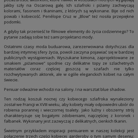
jakby szły na Oscarową galę. Ich szlafroki i piżamy zachwycają
kolorami, fasonem i tkaninami, z których są wykonane. Bije od nich
powab i kobiecość. Penélope Cruz w „Blow” też nosiła przepiękne
podomki.
A gdyby tak przenieść te filmowe elementy do życia codziennego? To
pytanie zadają sobie też sami projektanci mody.
Ostatnimi czasy moda buduarowa, zarezerwowana dotychczas dla
bardziej intymnej sfery życia, powoli zaczyna pojawiać się w bardziej
publicznych wystąpieniach. Wyszukane kimona, zaprojektowane ze
smakiem „piżamowe” spodnie czy delikatne topy ze szlachetnych
materiałów coraz częściej goszczą w szafach nie tylko
rozchwytywanych aktorek, ale w ogóle eleganckich kobiet na całym
świecie.
Peniuar odważnie wchodzi na salony. I na warsztat blue shadow.
Ten rodzaj koszuli nocnej czy kobiecego szlafroka wynaleziony
został we Francji w XVIII wieku, aby kobiety miały odpowiedni ubiór do
robienia porannej i wieczornej toalety. Jako luźny i obszerny strój
charakteryzuje się bogatymi zdobieniami, najczęściej z koronek i
falbanek. Wykonany jest zazwyczaj z delikatnych, cienkich tkanin.
Świetnym przykładem inspiracji peniuarem w naszej kolekcji jest
połączenie trzech części kobiecej garderoby o tym samym deseniu: