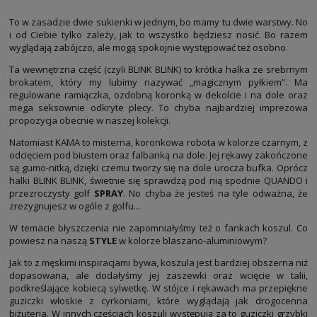
To w zasadzie dwie
sukienki
w jednym, bo mamy tu dwie warstwy. No
i od Ciebie tylko zależy, jak to wszystko będziesz nosić. Bo razem
wyglądają zabójczo, ale mogą spokojnie występować też osobno.
Ta wewnętrzna część (czyli BLINK BLINK) to krótka halka ze srebrnym
brokatem, który my lubimy nazywać „magicznym pyłkiem”. Ma
regulowane ramiączka, ozdobną koronką w dekolcie i na dole oraz
mega seksownie odkryte plecy. To chyba najbardziej imprezowa
propozycja obecnie w naszej kolekcji.
Natomiast KAMA to misterna, koronkowa robota w kolorze czarnym, z
odcięciem pod biustem oraz falbanką na dole. Jej rękawy zakończone
są gumo-nitką, dzięki czemu tworzy się na dole urocza bufka. Oprócz
halki BLINK BLINK, świetnie się sprawdzą pod nią spodnie QUANDO i
przezroczysty golf
SPRAY
. No chyba że jesteś na tyle odważna, że
zrezygnujesz w ogóle z golfu...
W temacie błyszczenia nie zapomniałyśmy też o fankach koszul. Co
powiesz na naszą
STYLE
w kolorze blaszano-aluminiowym?
Jak to z męskimi inspiracjami bywa, koszula jest bardziej obszerna niż
dopasowana, ale dodałyśmy jej zaszewki oraz wcięcie w talii,
podkreślające kobiecą sylwetkę. W stójce i rękawach ma przepiękne
guziczki włoskie z cyrkoniami, które wyglądają jak drogocenna
biżuteria. W innych częściach koszuli występują za to guziczki grzybki