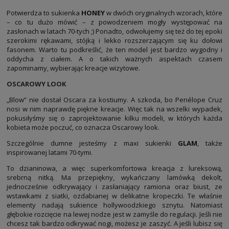
Potwierdza to sukienka
HONEY
w dwóch oryginalnych wzorach, które
– co tu dużo mówić – z powodzeniem mogły występować na
zasłonach w latach 70-tych ;) Ponadto, odwołujemy się też do tej epoki
szerokimi rękawami, stójką i lekko rozszerzającym się ku dołowi
fasonem. Warto tu podkreślić, że ten model jest bardzo wygodny i
oddycha z ciałem. A o takich ważnych aspektach czasem
zapominamy, wybierając kreacje wizytowe.
OSCAROWY LOOK
„Blow” nie dostał Oscara za kostiumy. A szkoda, bo Penélope Cruz
nosi w nim naprawdę piękne kreacje. Więc tak na wszelki wypadek,
pokusiłyśmy się o zaprojektowanie kilku modeli, w których każda
kobieta może poczuć, co oznacza Oscarowy look.
Szczególnie dumne jesteśmy z maxi sukienki
GLAM
, także
inspirowanej latami 70-tymi.
To dzianinowa, a więc superkomfortowa kreacja z lureksową,
srebrną nitką. Ma przepiękny, wykańczany lamówką dekolt,
jednocześnie odkrywający i zasłaniający ramiona oraz biust, ze
wstawkami z siatki, ozdabianej w delikatne kropeczki. Te właśnie
elementy nadają sukience hollywoodzkiego sznytu. Natomiast
głębokie rozcięcie na lewej nodze jest w zamyśle do regulacji. Jeśli nie
chcesz tak bardzo odkrywać nogi, możesz je zaszyć. A jeśli lubisz się