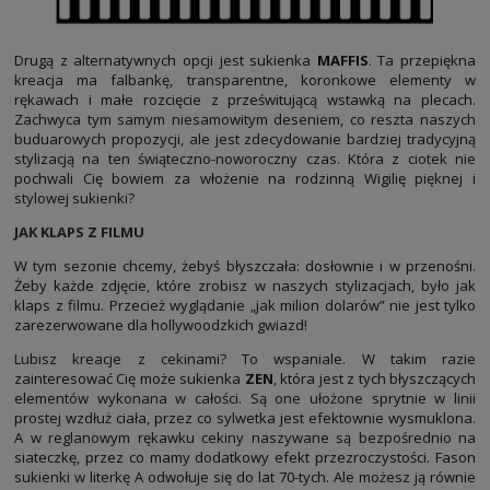
Drugą z alternatywnych opcji jest sukienka
MAFFIS
. Ta przepiękna
kreacja ma falbankę, transparentne, koronkowe elementy w
rękawach i małe rozcięcie z prześwitującą wstawką na plecach.
Zachwyca tym samym niesamowitym deseniem, co reszta naszych
buduarowych propozycji, ale jest zdecydowanie bardziej tradycyjną
stylizacją na ten świąteczno-noworoczny czas. Która z ciotek nie
pochwali Cię bowiem za włożenie na rodzinną Wigilię pięknej i
stylowej sukienki?
JAK KLAPS Z FILMU
W tym sezonie chcemy, żebyś błyszczała: dosłownie i w przenośni.
Żeby każde zdjęcie, które zrobisz w naszych stylizacjach, było jak
klaps z filmu. Przecież wyglądanie „jak milion dolarów” nie jest tylko
zarezerwowane dla hollywoodzkich gwiazd!
Lubisz kreacje z cekinami? To wspaniale. W takim razie
zainteresować Cię może sukienka
ZEN
, która jest z tych błyszczących
elementów wykonana w całości. Są one ułożone sprytnie w linii
prostej wzdłuż ciała, przez co sylwetka jest efektownie wysmuklona.
A w reglanowym rękawku cekiny naszywane są bezpośrednio na
siateczkę, przez co mamy dodatkowy efekt przezroczystości. Fason
sukienki w literkę A odwołuje się do lat 70-tych. Ale możesz ją równie