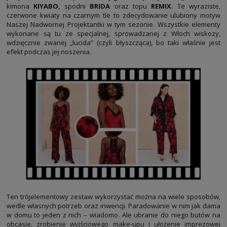
kimona
KIYABO
, spodni
BRIDA
oraz topu
REMIX
. Te wyraziste,
czerwone kwiaty na czarnym tle to zdecydowanie ulubiony motyw
Naszej Nadwornej Projektantki w tym sezonie. Wszystkie elementy
wykonane są tu ze specjalnej, sprowadzanej z Włoch wiskozy,
wdzięcznie zwanej „lucida” (czyli błyszcząca), bo taki właśnie jest
efekt podczas jej noszenia.
Ten trójelementowy zestaw wykorzystać można na wiele sposobów,
wedle własnych potrzeb oraz inwencji. Paradowanie w nim jak dama
w domu to jeden z nich – wiadomo. Ale ubranie do niego
butów
na
obcasie, zrobienie wyjściowego make-upu i ułożenie imprezowej