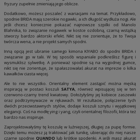
fryzury zupełnie zmieniają jego oblicze.
Dodatkowo, możesz poszaleć z wariacjami na temat. Przykładowo,
spodnie
BRIDA mają szerokie nogawki, a ich długość wydłuża nogi. Ale
jeśli chcesz koniecznie pokazać najnowsze szpilki od Manolo
Blahnika, to związanie nogawek w kostce ozdobną, czarną wstążką
stworzy bardzo aktorski efekt. Nikt się nie zorientuje, że to Twoja
twórcza wena, a nie projekt samych spodni.
Inną opcją jest ubranie samego kimona KIYABO do spodni BRIDA i
związanie go w talii. W tej sposób wspaniale podkreślisz figurę i
wysmuklisz sylwetkę. A ponieważ spodnie są na wygodnej gumce,
nikt się nie zorientuje, że spałaszowałaś akurat na imprezie o kilka
kawałków ciasta więcej.
Ale to nie wszystko. Orientalny element zastąpić można męską
inspiracją w postaci
koszuli
SATYA
, również wpisującej się w ten
czerwono-czarny trend kwiatowy. Dołożyłyśmy jej kobiece zaszewki
oraz podtrzymywacze w rękawach. W rezultacie, połączenie tych
dwóch przeciwstawnych stylów, dodaje koszuli sznytu i wyjątkowej
elegancji. Coś na modłę ying i yang, czyli orientalnej filozofii, która też
bardzo nas inspiruje.
Zaprojektowałyśmy tę koszulę w luźniejszej, długiej za pupę formie.
Dzięki temu możesz ją traktować jak
tunikę
, ubierając do niej nasze
czarne spodnie
QUANDO
lub krótkie spodenki. A jeśli masz akurat