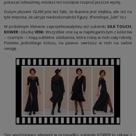
pokazać odważniej, możesz też rozcięcie rozpruć jeszcze wyżej.
Dużym plusem GLAM jest też fakt, że tkanina jest miękka, ale też na
tyle mięsista, że ukryje niedoskonałości figury. (Penelope „lubi” to.)
W podobnym klimacie zaprojektowałyśmy też sukienki
SILK TOUCH
,
KOWER
i bluzkę
VENI
. Wszystkie one są w najelegantszym z kolorów
– czarnym - i mają subtelne zdobienia, które robią w nich całą robotę.
Pomimo jednolitego koloru, na pewno zwrócisz w nich na siebie
uwagę.
Ten wyróżniający element w przypadku sukienki KOWER to rękaw z