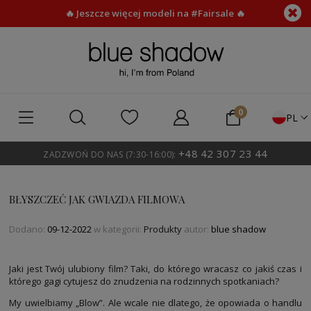
🔥 Jeszcze więcej modeli na #Fairsale 🔥
PL
+48 42 307 23 44
ZADZWOŃ DO NAS (7:30-16:00):
BŁYSZCZEĆ JAK GWIAZDA FILMOWA
Dodano:
09-12-2022
w kategorii:
Produkty
autor:
blue shadow
Jaki jest Twój ulubiony film? Taki, do którego wracasz co jakiś czas i
którego gagi cytujesz do znudzenia na rodzinnych spotkaniach?
My uwielbiamy „Blow”. Ale wcale nie dlatego, że opowiada o handlu