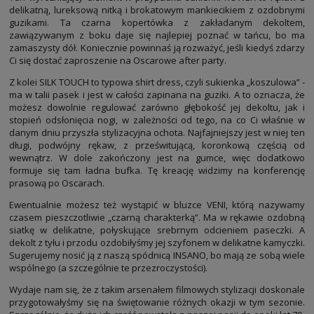
delikatną, lureksową nitką i brokatowym mankiecikiem z ozdobnymi
guzikami. Ta czarna kopertówka z zakładanym dekoltem,
zawiązywanym z boku daje się najlepiej poznać w tańcu, bo ma
zamaszysty dół. Koniecznie powinnaś ją rozważyć, jeśli kiedyś zdarzy
Ci się dostać zaproszenie na Oscarowe after party.
Z kolei SILK TOUCH to typowa shirt dress, czyli sukienka „koszulowa” -
ma w talii pasek i jest w całości zapinana na guziki. A to oznacza, że
możesz dowolnie regulować zarówno głębokość jej dekoltu, jak i
stopień odsłonięcia nogi, w zależności od tego, na co Ci właśnie w
danym dniu przyszła stylizacyjna ochota. Najfajniejszy jest w niej ten
długi, podwójny rękaw, z prześwitującą, koronkową częścią od
wewnątrz. W dole zakończony jest na gumce, więc dodatkowo
formuje się tam ładna bufka. Tę kreację widzimy na konferencję
prasową po Oscarach.
Ewentualnie możesz też wystąpić w bluzce VENI, którą nazywamy
czasem pieszczotliwie „czarną charakterką”. Ma w rękawie ozdobną
siatkę w delikatne, połyskujące srebrnym odcieniem paseczki. A
dekolt z tyłu i przodu ozdobiłyśmy jej szyfonem w delikatne kamyczki.
Sugerujemy nosić ją z naszą spódnicą INSANO, bo mają ze sobą wiele
wspólnego (a szczególnie te przezroczystości).
Wydaje nam się, że z takim arsenałem filmowych stylizacji doskonale
przygotowałyśmy się na świętowanie różnych okazji w tym sezonie.