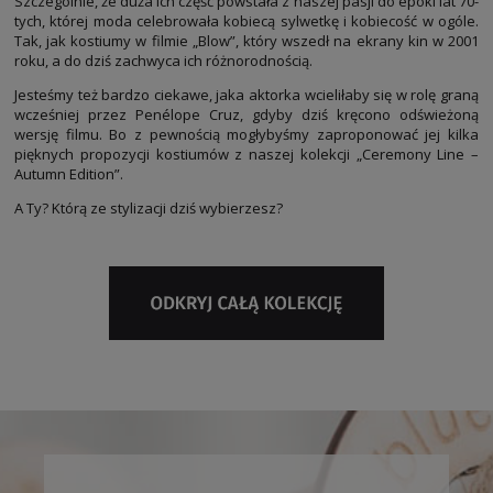
Szczególnie, że duża ich część powstała z naszej pasji do epoki lat 70-
tych, której moda celebrowała kobiecą sylwetkę i kobiecość w ogóle.
Tak, jak kostiumy w filmie „Blow”, który wszedł na ekrany kin w 2001
roku, a do dziś zachwyca ich różnorodnością.
Jesteśmy też bardzo ciekawe, jaka aktorka wcieliłaby się w rolę graną
wcześniej przez Penélope Cruz, gdyby dziś kręcono odświeżoną
wersję filmu. Bo z pewnością mogłybyśmy zaproponować jej kilka
pięknych propozycji kostiumów z naszej kolekcji „Ceremony Line –
Autumn Edition”.
A Ty? Którą ze stylizacji dziś wybierzesz?