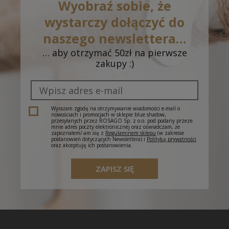
Wyobraź sobie, że
wystarczy dołączyć do
naszego newslettera…
… aby otrzymać 50zł na pierwsze
zakupy :)
Wyrażam zgodę na otrzymywanie wiadomości e-mail o
nowościach i promocjach w sklepie blue shadow,
przesyłanych przez ROSAGO Sp. z o.o. pod podany przeze
mnie adres poczty elektronicznej oraz oświadczam, że
zapoznałem/-am się z
Regulaminem sklepu
(w zakresie
postanowień dotyczących Newslettera) i
Polityką prywatności
oraz akceptuję ich postanowienia.
ZAPISZ SIĘ