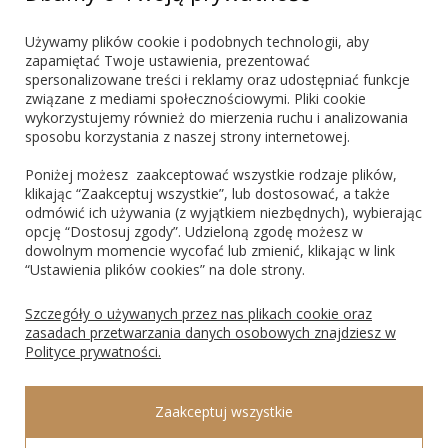
marketing@blueshadow.pl
Używamy plików cookie i podobnych technologii, aby
zapamiętać Twoje ustawienia, prezentować
spersonalizowane treści i reklamy oraz udostępniać funkcje
ZNAJDŹ NAS
związane z mediami społecznościowymi. Pliki cookie
wykorzystujemy również do mierzenia ruchu i analizowania
sposobu korzystania z naszej strony internetowej.
Poniżej możesz zaakceptować wszystkie rodzaje plików,
klikając “Zaakceptuj wszystkie”, lub dostosować, a także
odmówić ich używania (z wyjątkiem niezbędnych), wybierając
PŁATNOŚCI
opcję “Dostosuj zgody”. Udzieloną zgodę możesz w
dowolnym momencie wycofać lub zmienić, klikając w link
“Ustawienia plików cookies” na dole strony.
Blik
PayPo
Visa
Mastercard
Szczegóły o używanych przez nas plikach cookie oraz
zasadach przetwarzania danych osobowych znajdziesz w
Polityce prywatności.
ROSAGO Sp. z o.o., 43-100 Tychy, Ks. Świerzego 8, NIP: 9691474135, REGON:
Zaakceptuj wszystkie
240547340, KRS: 0000297347 Sąd Rejonowy Katowice Wschód w Katowicach, VIII
Wydział Gospodarczy Krajowego Rejestru Sądowego.