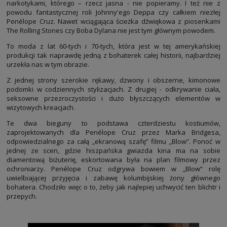
narkotykami, którego – rzecz jasna - nie popieramy. I też nie z
powodu fantastycznej roli Johnny'ego Deppa czy całkiem niezłej
Penélope Cruz. Nawet wciągająca ścieżka dźwiękowa z piosenkami
The Rolling Stones czy Boba Dylana nie jest tym głównym powodem.
To moda z lat 60-tych i 70-tych, która jest w tej amerykańskiej
produkcji tak naprawdę jedną z bohaterek całej historii, najbardziej
urzekła nas w tym obrazie.
Z jednej strony szerokie rękawy, dzwony i obszerne, kimonowe
podomki w codziennych stylizacjach. Z drugiej - odkrywanie ciała,
seksowne przezroczystości i dużo błyszczących elementów w
wizytowych kreacjach.
Te dwa bieguny to podstawa czterdziestu kostiumów,
zaprojektowanych dla Penélope Cruz przez Marka Bridgesa,
odpowiedzialnego za całą „ekranową szafę” filmu „Blow”. Ponoć w
jednej ze scen, gdzie hiszpańska gwiazda kina ma na sobie
diamentową biżuterię, eskortowana była na plan filmowy przez
ochroniarzy. Penélope Cruz odgrywa bowiem w „Blow” rolę
uwielbiającej przyjęcia i zabawę kolumbijskiej żony głównego
bohatera. Chodziło więc o to, żeby jak najlepiej uchwycić ten blichtr i
przepych.