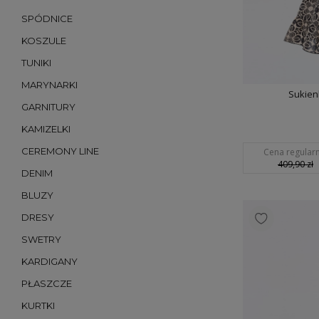
SPÓDNICE
KOSZULE
TUNIKI
MARYNARKI
Sukien
GARNITURY
KAMIZELKI
CEREMONY LINE
Cena regularn
409,90 zł
DENIM
BLUZY
DRESY
SWETRY
KARDIGANY
PŁASZCZE
KURTKI