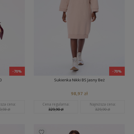
-70%
-70%
0
Sukienka Nikki BS Jasny Beż
98,97 zł
ższa cena:
Cena regularna:
Najniższa cena:
9,93 zł
329,90 zł
329,90 zł