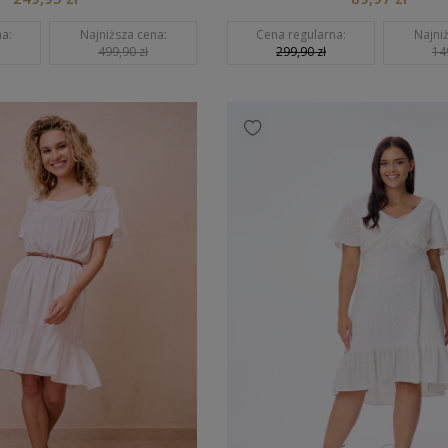
a:
Najniższa cena:
Cena regularna:
Najni
499,90 zł
299,90 zł
14