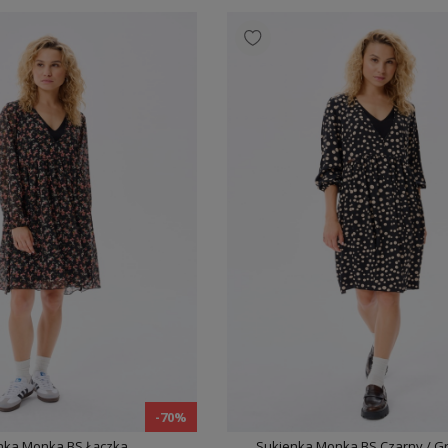
-70%
nka Monka BS Łączka
Sukienka Monka BS Czarny / G