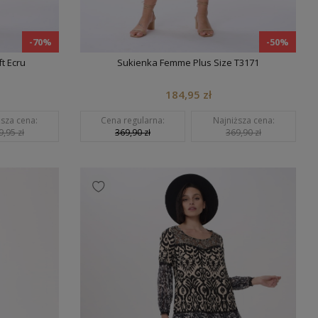
-70%
-50%
t Ecru
Sukienka Femme Plus Size T3171
184,95 zł
ższa cena:
Cena regularna:
Najniższa cena:
9,95 zł
369,90 zł
369,90 zł