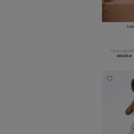
Suk
Cena regularn
369,90 zł