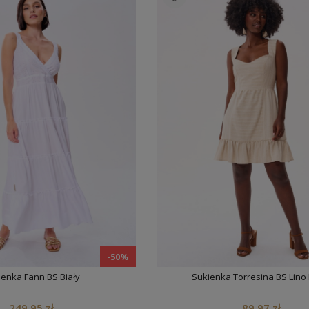
Renate Black
Kurtka Damska Palermo 2 Off White
,90 zł
659,90 zł
-50%
ienka Fann BS Biały
Sukienka Torresina BS Lino
249,95 zł
89,97 zł