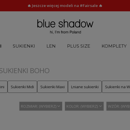
🔥 Jeszcze więcej modeli na #Fairsale 🔥
I
SUKIENKI
LEN
PLUS SIZE
KOMPLETY
SUKIENKI BOHO
ini
Sukienki Midi
Sukienki Maxi
Lniane sukienki
Sukienki na 
ROZMIAR: (WYBIERZ)
KOLOR: (WYBIERZ)
WZÓR: (WYB