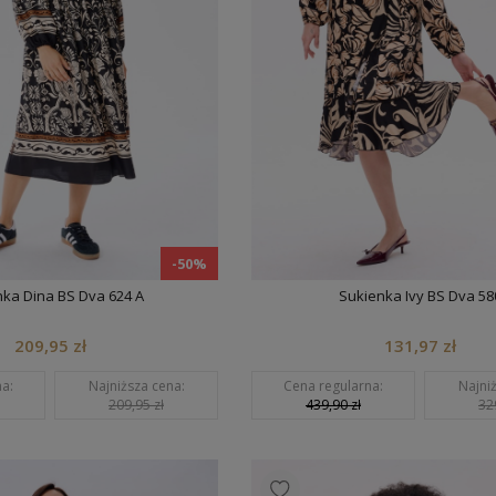
-50%
ka Dina BS Dva 624 A
Sukienka Ivy BS Dva 58
209,95 zł
131,97 zł
a:
Najniższa cena:
Cena regularna:
Najni
209,95 zł
439,90 zł
32