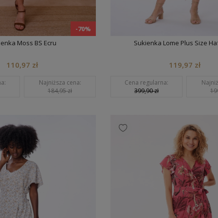
-70%
ienka Moss BS Ecru
Sukienka Lome Plus Size Haf
110,97 zł
119,97 zł
a:
Najniższa cena:
Cena regularna:
Najni
184,95 zł
399,90 zł
19