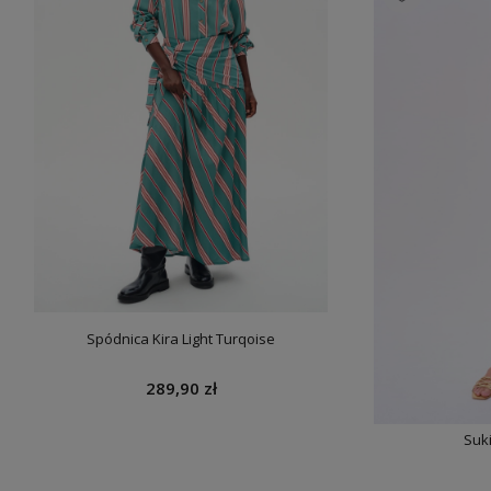
Sukienka 
399
Spódnica Kira Light Turqoise
289,90 zł
Suk