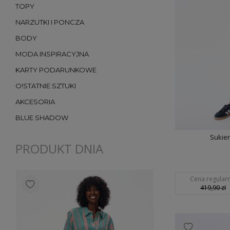
TOPY
NARZUTKI I PONCZA
BODY
MODA INSPIRACYJNA
KARTY PODARUNKOWE
O!STATNIE SZTUKI
AKCESORIA
BLUE SHADOW
Sukien
PRODUKT DNIA
Cena regularn
419,90 zł