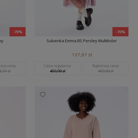
-70%
-70%
ny
Sukienka Emma BS Persley Multikolor
137,97 zł
ższa cena:
Cena regularna:
Najniższa cena:
8,97 zł
459,90 zł
459,90 zł