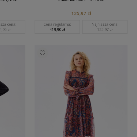
125,97 zł
ższa cena:
Cena regularna:
Najniższa cena:
4,95 zł
419,90 zł
125,97 zł