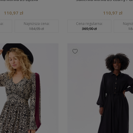
110,97 zł
110,97 zł
a:
Najniższa cena:
Cena regularna:
Najni
184,95 zł
369,90 zł
18