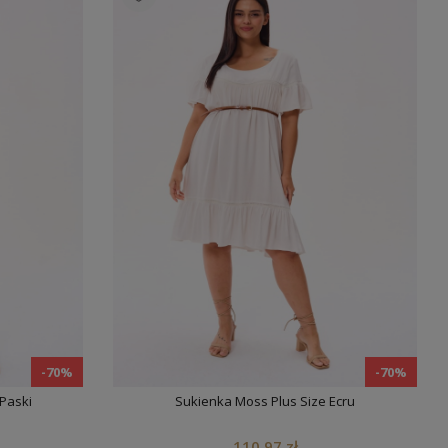
Koszula Damska Sandro Brown
289,90 zł
-70%
-70%
 Paski
Sukienka Moss Plus Size Ecru
110,97 zł