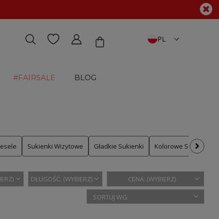
PL
#FAIRSALE
BLOG
Wesele
Sukienki Wizytowe
Gładkie Sukienki
Kolorowe Sukienki
IERZ)
DŁUGOŚĆ: (WYBIERZ)
CENA: (WYBIERZ)