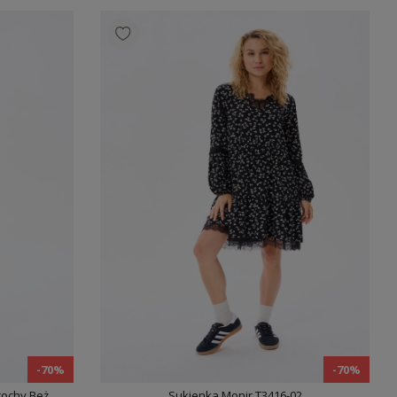
-70%
-70%
rochy Beż
Sukienka Monir T3416-02