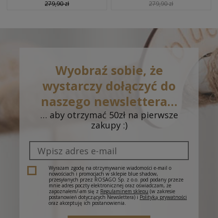
429,90 zł
429,90 zł
Wyobraź sobie, że
wystarczy dołączyć do
naszego newslettera…
… aby otrzymać 50zł na pierwsze
zakupy :)
Wyrażam zgodę na otrzymywanie wiadomości e-mail o
nowościach i promocjach w sklepie blue shadow,
przesyłanych przez ROSAGO Sp. z o.o. pod podany przeze
mnie adres poczty elektronicznej oraz oświadczam, że
zapoznałem/-am się z
Regulaminem sklepu
(w zakresie
postanowień dotyczących Newslettera) i
Polityką prywatności
oraz akceptuję ich postanowienia.