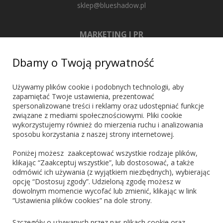
sklep@blueshadow.pl
MARKETING I PR
+48 603 721 635
Dbamy o Twoją prywatność
marketing@blueshadow.pl
Używamy plików cookie i podobnych technologii, aby
zapamiętać Twoje ustawienia, prezentować
spersonalizowane treści i reklamy oraz udostępniać funkcje
ZNAJDŹ NAS
związane z mediami społecznościowymi. Pliki cookie
wykorzystujemy również do mierzenia ruchu i analizowania
sposobu korzystania z naszej strony internetowej.
Poniżej możesz zaakceptować wszystkie rodzaje plików,
klikając “Zaakceptuj wszystkie”, lub dostosować, a także
odmówić ich używania (z wyjątkiem niezbędnych), wybierając
PŁATNOŚCI
opcję “Dostosuj zgody”. Udzieloną zgodę możesz w
dowolnym momencie wycofać lub zmienić, klikając w link
“Ustawienia plików cookies” na dole strony.
Blik
PayPo
Visa
Mastercard
Szczegóły o używanych przez nas plikach cookie oraz