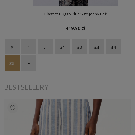
Płaszcz Huggo Plus Size Jasny Beż
419,90 zł
«
1
...
31
32
33
34
»
35
BESTSELLERY