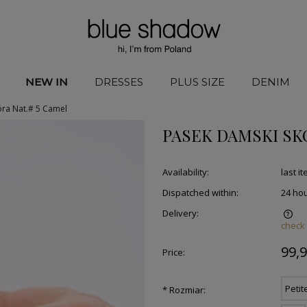
NEW IN
DRESSES
PLUS SIZE
DENIM
óra Nat.# 5 Camel
PASEK DAMSKI SK
Availability:
last i
Dispatched within:
24 ho
Delivery:
check
99,9
Price:
Petit
*
Rozmiar: