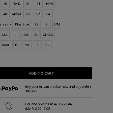
40
40/42
42
44
44/46
48
48/50
50
52
54
ersalny
Plus Size
XS
S
S/M
M/L
L
L/XL
XL
XL/XXL
XXXL
85
90
95
100
ADD TO CART
Buy your dream product now and pay within
30 days!
Call and order:
+48 42 307 23 44
(Mo-Fr 8:00-16:00)