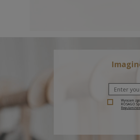
Imagine
Wyrażam zgod
ROSAGO Sp. z
Regulaminem
Regular price: