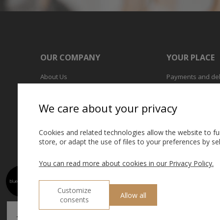
429,90 zł
OUR COMPANY
YOUR PLACE
About Us
Payments and del
Stationary Shops
Exchange policy
Complaints
We care about your privacy
Returns
Make a return
Cookies and related technologies allow the website to fun
store, or adapt the use of files to your preferences by s
You can read more about cookies in our Privacy Policy.
Customize
Allow all
consents
ROSAGO Sp. z o.o., 43-100 Tychy, Ks. Świerzego 8, NIP: 969