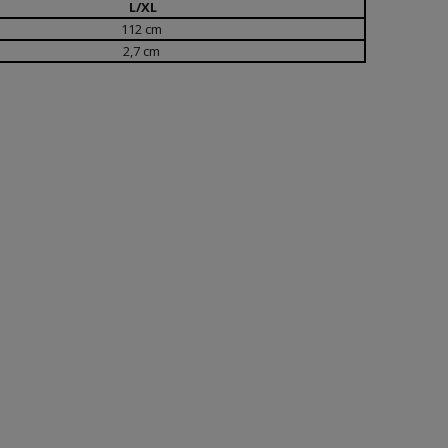
L/XL
112 cm
2,7 cm