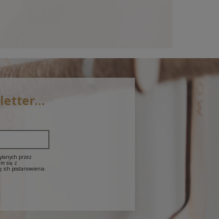
sletter…
syłanych przez
am się z
ę ich postanowienia.
Lowest price: