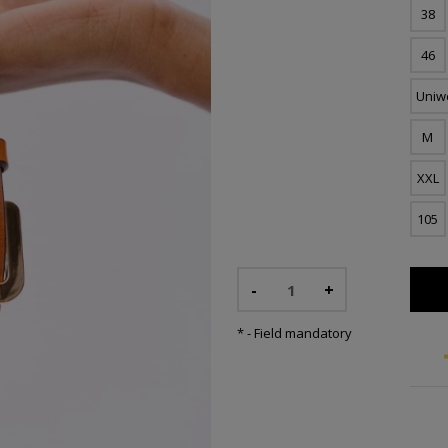
38
46
Uniw
M
XXL
105
-
+
*
- Field mandatory