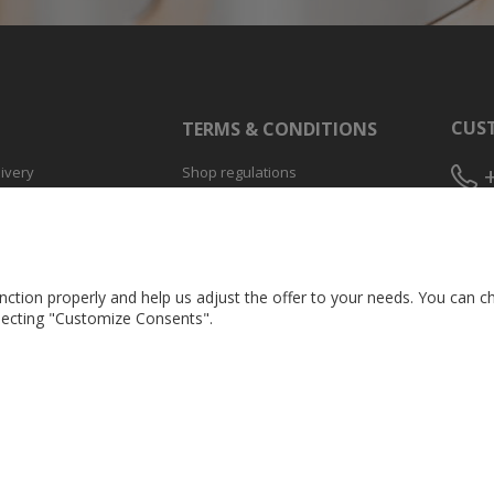
CUST
TERMS & CONDITIONS
ivery
Shop regulations
Privacy policy
Mo - F
sklep
ction properly and help us adjust the offer to your needs. You can ch
MARK
electing "Customize Consents".
marke
1474135, REGON: 240547340, KRS: 0000297347 Sąd Rejonowy Katowice Wschód w Katowi