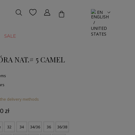
EN
SALE
ÓRA NAT.# 5 CAMEL
tems
urs
 the delivery methods
0 zł
e
32
34
34/36
36
36/38