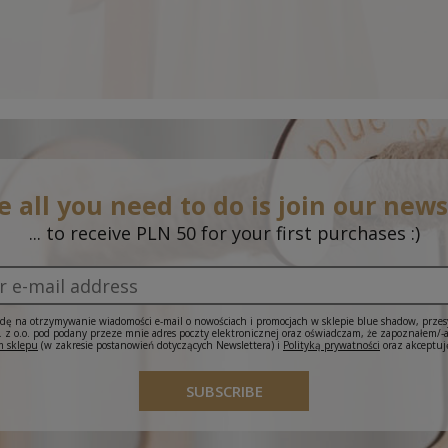
 all you need to do is join our new
... to receive PLN 50 for your first purchases :)
ę na otrzymywanie wiadomości e-mail o nowościach i promocjach w sklepie blue shadow, prze
 o.o. pod podany przeze mnie adres poczty elektronicznej oraz oświadczam, że zapoznałem/-
 sklepu
(w zakresie postanowień dotyczących Newslettera) i
Polityką prywatności
oraz akceptuj
Sukienka Malva Butter
SUBSCRIBE
214,95 zł