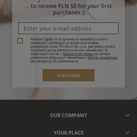
... to receive PLN 50 for your first
purchases :)
Sukienka Malva Butter
Wyrażam zgodę na otrzymywanie wiadomości e-mail o
nowościach i promocjach w sklepie blue shadow,
214,95 zł
przesyłanych przez ROSAGO Sp. z o.o. pod podany przeze
mnie adres poczty elektronicznej oraz oświadczam, że
zapoznałem/-am się z
Regulaminem sklepu
(w zakresie
Regular price:
Lowest price:
postanowień dotyczących Newslettera) i
Polityką prywatności
oraz akceptuję ich postanowienia.
429,90 zł
429,90 zł
SUBSCRIBE
OUR COMPANY
YOUR PLACE