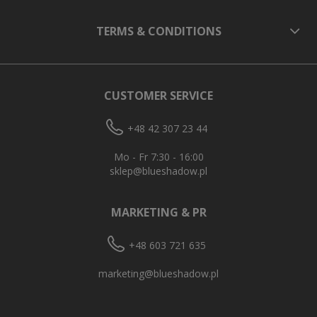
TERMS & CONDITIONS
CUSTOMER SERVICE
+48 42 307 23 44
Mo - Fr 7:30 - 16:00
sklep@blueshadow.pl
Spodnie Damskie Serena Light Blue
MARKETING & PR
139,95 zł
+48 603 721 635
Regular price:
Lowest price:
279,90 zł
279,90 zł
marketing@blueshadow.pl