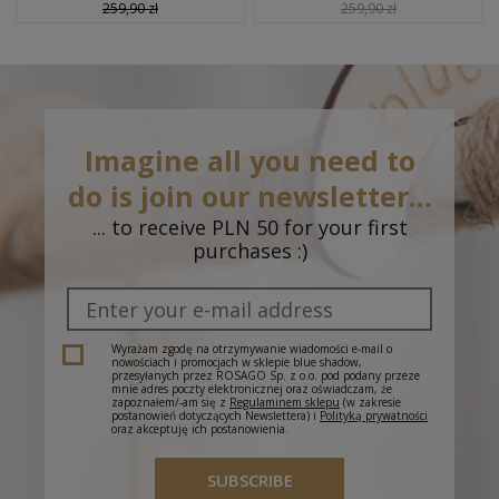
259,90 zł
259,90 zł
Imagine all you need to
do is join our newsletter…
... to receive PLN 50 for your first
purchases :)
Wyrażam zgodę na otrzymywanie wiadomości e-mail o
nowościach i promocjach w sklepie blue shadow,
przesyłanych przez ROSAGO Sp. z o.o. pod podany przeze
mnie adres poczty elektronicznej oraz oświadczam, że
zapoznałem/-am się z
Regulaminem sklepu
(w zakresie
postanowień dotyczących Newslettera) i
Polityką prywatności
oraz akceptuję ich postanowienia.
SUBSCRIBE