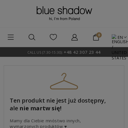
EN
+48 42 307 23 44
CALL US (7:30-15:30):
Ten produkt nie jest już dostępny,
ale
nie martw się!
Mamy dla Ciebie mnóstwo innych,
wymarzonych produktów ♥