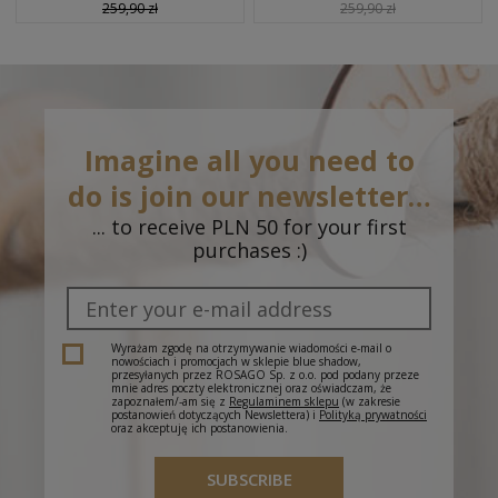
259,90 zł
259,90 zł
Imagine all you need to
do is join our newsletter…
... to receive PLN 50 for your first
purchases :)
Wyrażam zgodę na otrzymywanie wiadomości e-mail o
nowościach i promocjach w sklepie blue shadow,
przesyłanych przez ROSAGO Sp. z o.o. pod podany przeze
mnie adres poczty elektronicznej oraz oświadczam, że
zapoznałem/-am się z
Regulaminem sklepu
(w zakresie
postanowień dotyczących Newslettera) i
Polityką prywatności
oraz akceptuję ich postanowienia.
SUBSCRIBE