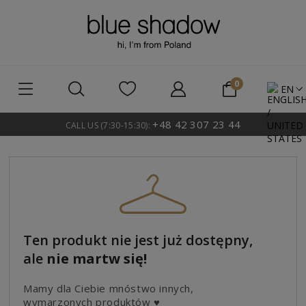
EN
+48 42 307 23 44
CALL US (7:30-15:30):
Ten produkt nie jest już dostępny,
ale
nie martw się!
Mamy dla Ciebie mnóstwo innych,
wymarzonych produktów ♥