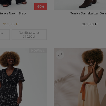
-50%
ienka Naomi Black
Tunika Damska Ixa . Den
159,95 zł
289,90 zł
a:
Najniższa cena:
319,90 zł
NOWOŚĆ