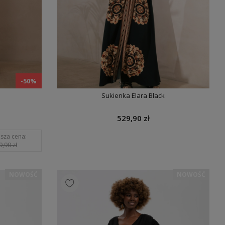
-50%
Sukienka Elara Black
529,90 zł
ższa cena:
9,90 zł
NOWOŚĆ
NOWOŚĆ