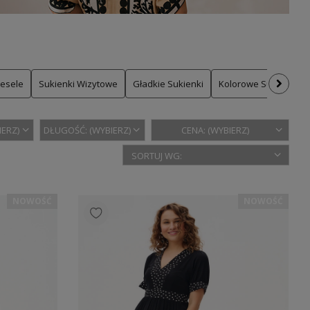
Wesele
Sukienki Wizytowe
Gładkie Sukienki
Kolorowe Sukienki
IERZ)
DŁUGOŚĆ: (WYBIERZ)
CENA: (WYBIERZ)
NOWOŚĆ
NOWOŚĆ