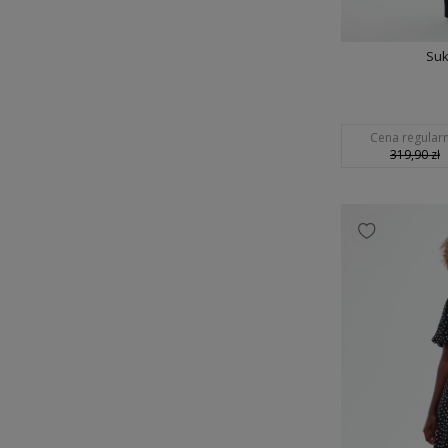
Suk
Cena regularn
319,90 zł