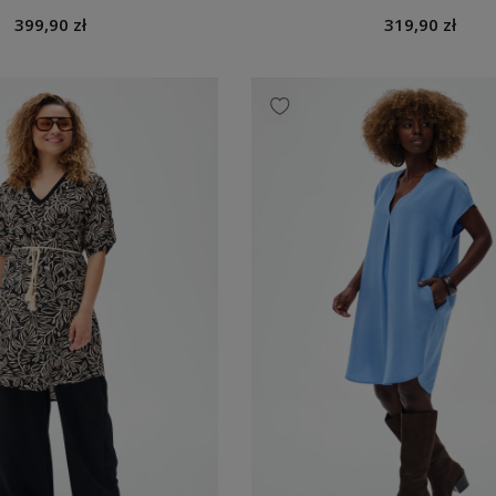
399,90 zł
319,90 zł
alermo 2 Off White
Koszula Damska Sandro Brown
,90 zł
289,90 zł